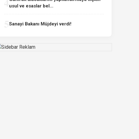
4
usul ve esaslar bel...
5
Sanayi Bakanı Müjdeyi verdi!