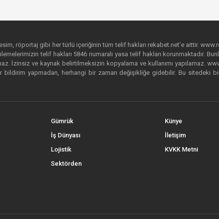
im, röportaj gibi her türlü içeriğinin tüm telif hakları rekabet.net’e aittir. www.r
emelerimizin telif hakları 5846 numaralı yasa telif hakları korunmaktadır. Bunlar
. İzinsiz ve kaynak belirtilmeksizin kopyalama ve kullanımı yapılamaz. www.rek
r bildirim yapmadan, herhangi bir zaman değişikliğe gidebilir. Bu sitedeki bi
Gümrük
Künye
İş Dünyası
İletişim
Lojistik
KVKK Metni
Sektörden