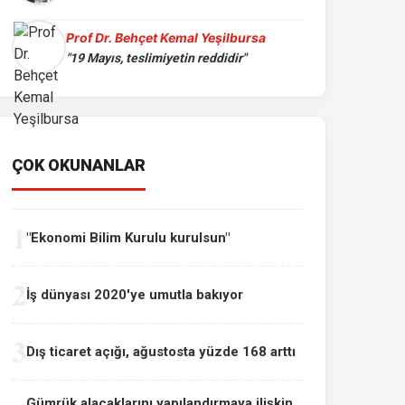
Prof Dr. Behçet Kemal Yeşilbursa
"19 Mayıs, teslimiyetin reddidir"
ÇOK OKUNANLAR
1
"Ekonomi Bilim Kurulu kurulsun"
2
İş dünyası 2020'ye umutla bakıyor
3
Dış ticaret açığı, ağustosta yüzde 168 arttı
Gümrük alacaklarını yapılandırmaya ilişkin