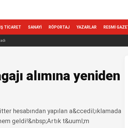
IŞ TİCARET
SANAYİ
RÖPORTAJ
YAZARLAR
RESMİ GAZE
ladı
gajı alımına yeniden
itter hesabından yapılan a&ccedil;ıklamada
mem geldi!&nbsp;Artık t&uuml;m