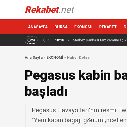
Rekabet
.net
ANASAYFA
BURSA
EKONOMİ
REKABET
D
24
10:18
/
Merkez Bankası faiz kararını açık
Ana Sayfa
»
EKONOMİ
»
Haber Detayı
Pegasus kabin ba
başladı
Pegasus Havayolları'nın resmi Tw
"Yeni kabin bagajı g&uuml;ncelle