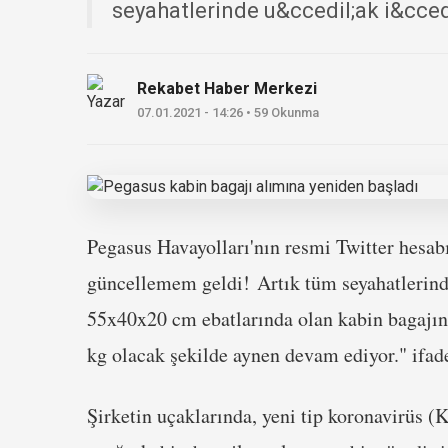
seyahatlerinde u&ccedil;ak i&ccedil;
Rekabet Haber Merkezi
07.01.2021 - 14:26 • 59 Okunma
Pegasus Havayolları'nın resmi Twitter hesab
güncellemem geldi! Artık tüm seyahatlerinde
55x40x20 cm ebatlarında olan kabin bagajını 
kg olacak şekilde aynen devam ediyor." ifade
Şirketin uçaklarında, yeni tip koronavirüs (