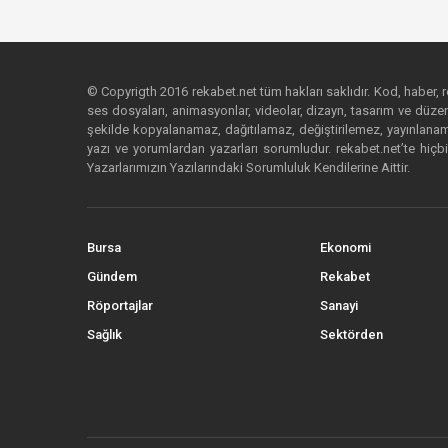
© Copyrigth 2016 rekabet.net tüm hakları saklıdır. Kod, haber, res
ses dosyaları, animasyonlar, videolar, dizayn, tasarım ve düzenl
şekilde kopyalanamaz, dağıtılamaz, değiştirilemez, yayınlanamaz
yazı ve yorumlardan yazarları sorumludur. rekabet.net’te hiçbi
Yazarlarımızın Yazılarındaki Sorumluluk Kendilerine Aittir.
Bursa
Ekonomi
Gündem
Rekabet
Röportajlar
Sanayi
Sağlık
Sektörden