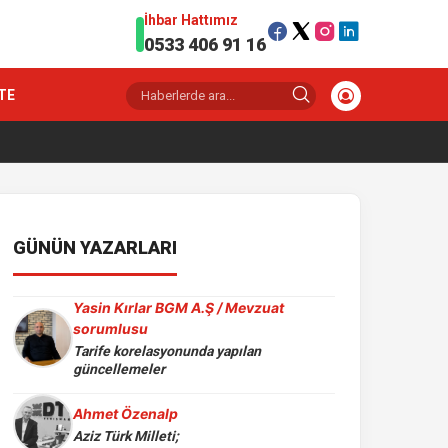
İhbar Hattımız
0533 406 91 16
TE
GÜNÜN YAZARLARI
Yasin Kırlar BGM A.Ş / Mevzuat
sorumlusu
Tarife korelasyonunda yapılan
güncellemeler
Ahmet Özenalp
Aziz Türk Milleti;