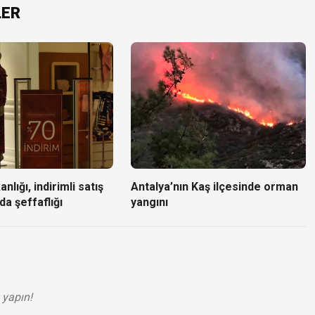
LER
nlığı, indirimli satış
Antalya’nın Kaş ilçesinde orman
da şeffaflığı
yangını
 yapın!