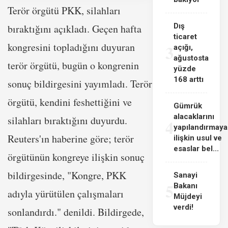
Terör örgütü PKK, silahları
Dış
bıraktığını açıkladı. Geçen hafta
ticaret
kongresini topladığını duyuran
3
açığı,
ağustosta
terör örgütü, bugün o kongrenin
yüzde
168 arttı
sonuç bildirgesini yayımladı. Terör
örgütü, kendini feshettiğini ve
Gümrük
alacaklarını
silahları bıraktığını duyurdu.
4
yapılandırmaya
Reuters'ın haberine göre; terör
ilişkin usul ve
esaslar bel...
örgütünün kongreye ilişkin sonuç
bildirgesinde, "Kongre, PKK
Sanayi
5
Bakanı
adıyla yürütülen çalışmaları
Müjdeyi
verdi!
sonlandırdı." denildi. Bildirgede,