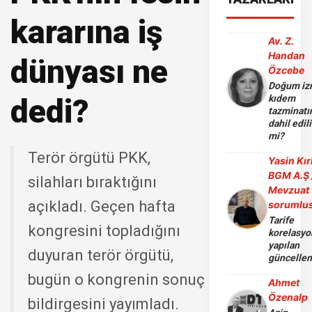
kararına iş
Av. Z.
Handan
dünyası ne
Özcebe
Doğum iz
dedi?
kıdem
tazminatı
dahil edili
mi?
Terör örgütü PKK,
Yasin Kır
BGM A.Ş 
silahları bıraktığını
Mevzuat
açıkladı. Geçen hafta
sorumlu
Tarife
kongresini topladığını
korelasy
yapılan
duyuran terör örgütü,
güncelle
bugün o kongrenin sonuç
Ahmet
Özenalp
bildirgesini yayımladı.