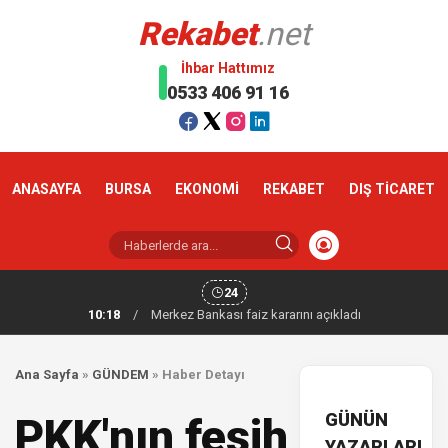
Rekabet
.net
İhbar Hattımız
0533 406 91 16
ANASAYFA
BURSA
EKONOMİ
REKABET
DIŞ TİCARET
24
10:18
/
Altın haftaya yükselişle başladı
Ana Sayfa
»
GÜNDEM
»
Haber Detayı
GÜNÜN
PKK'nın fesih
YAZARLARI