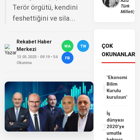
Aziz
Terör örgütü, kendini
Türk
Milleti;
feshettiğini ve sila...
Rekabet Haber
ÇOK
WA
TW
Merkezi
OKUNANLAR
13.05.2025 - 09:19 • 54
FB
Okunma
"Ekonomi
1
Bilim
Kurulu
kurulsun"
İş
dünyası
2
2020'ye
umutla
bakıyor