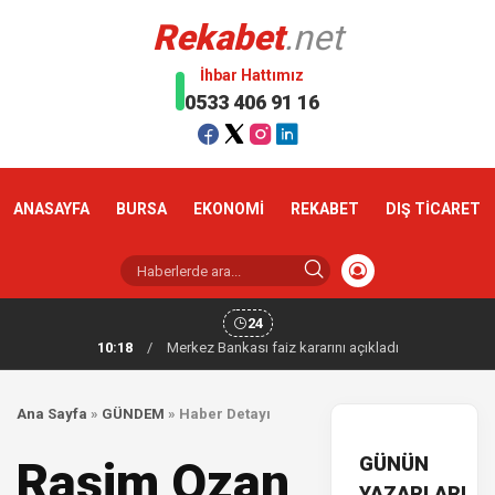
Rekabet
.net
İhbar Hattımız
0533 406 91 16
ANASAYFA
BURSA
EKONOMİ
REKABET
DIŞ TİCARET
24
10:18
/
Merkez Bankası faiz kararını açıkladı
Ana Sayfa
»
GÜNDEM
»
Haber Detayı
GÜNÜN
Rasim Ozan
YAZARLARI