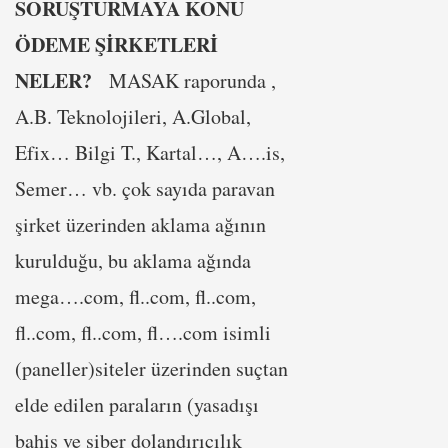
SORUŞTURMAYA KONU
ÖDEME ŞİRKETLERİ
NELER?
MASAK raporunda ,
A.B. Teknolojileri, A.Global,
Efix… Bilgi T., Kartal…, A….is,
Semer… vb. çok sayıda paravan
şirket üzerinden aklama ağının
kurulduğu, bu aklama ağında
mega….com, fl..com, fl..com,
fl..com, fl..com, fl….com isimli
(paneller)siteler üzerinden suçtan
elde edilen paraların (yasadışı
bahis ve siber dolandırıcılık