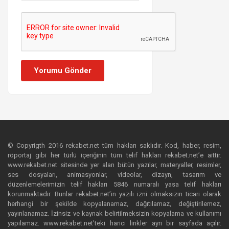
Yorumu Gönder
© Copyrigth 2016 rekabet.net tüm hakları saklıdır. Kod, haber, resim,
röportaj gibi her türlü içeriğinin tüm telif hakları rekabet.net’e aittir.
www.rekabet.net sitesinde yer alan bütün yazılar, materyaller, resimler,
ses dosyaları, animasyonlar, videolar, dizayn, tasarım ve
düzenlemelerimizin telif hakları 5846 numaralı yasa telif hakları
korunmaktadır. Bunlar rekabet.net’in yazılı izni olmaksızın ticari olarak
herhangi bir şekilde kopyalanamaz, dağıtılamaz, değiştirilemez,
yayınlanamaz. İzinsiz ve kaynak belirtilmeksizin kopyalama ve kullanımı
yapılamaz. www.rekabet.net’teki harici linkler ayrı bir sayfada açılır.