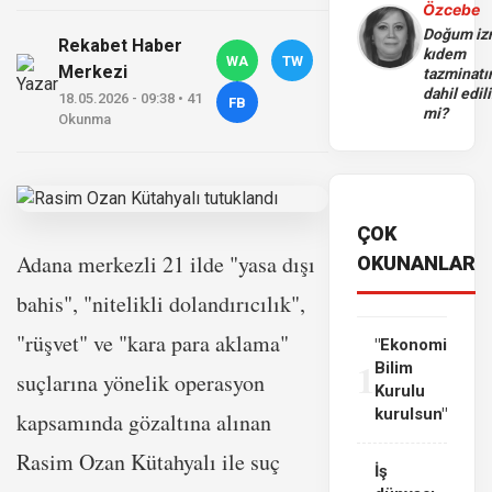
Özcebe
Doğum iz
Rekabet Haber
kıdem
WA
TW
Merkezi
tazminatı
dahil edili
18.05.2026 - 09:38 • 41
FB
mi?
Okunma
ÇOK
Adana merkezli 21 ilde "yasa dışı
OKUNANLAR
bahis", "nitelikli dolandırıcılık",
"rüşvet" ve "kara para aklama"
"Ekonomi
1
Bilim
suçlarına yönelik operasyon
Kurulu
kurulsun"
kapsamında gözaltına alınan
Rasim Ozan Kütahyalı ile suç
İş