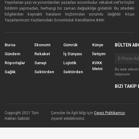
Yayınlanan yazı ve yorumlardan yazarları sorumludur. rekabet.net’te hiçbir
bildirim yapmadan, herhangi bir zaman değişikliğe gidebilir. Bu sitedeki
bilgilerden kaynaklı hataların hiçbirinden sorumlu değildir. Köşe
Yazarlarımızın Yazılarındaki Sorumluluk Kendilerine Aittir.
Bursa
Ekonomi
Gümrük
Künye
BÜLTEN AB
Gündem
Rekabet
İş Dünyası
İletişim
Röportajlar
Sanayi
Lojistik
KVKK
Metni
Bu web sitesi
Sağlık
Sektörden
Sektörden
İstiyorum
BİZİ TAKİP 
Copyright 2021 Tüm
Çerezler ile ilgili bilgi için
Çerez Politikamızı
Hakları Saklıdır.
ziyaret edebilirsiniz.