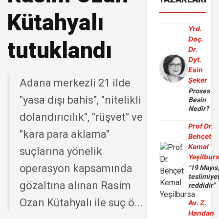
Kütahyalı
Yrd.
Doç.
tutuklandı
Dr.
Dyt.
Esin
Şeker
Adana merkezli 21 ilde
Proses
"yasa dışı bahis", "nitelikli
Besin
Nedir?
dolandırıcılık", "rüşvet" ve
Prof Dr.
"kara para aklama"
Behçet
Kemal
suçlarına yönelik
Yeşilbur
operasyon kapsamında
"19 Mayıs
teslimiye
gözaltına alınan Rasim
reddidir"
Ozan Kütahyalı ile suç ö...
Av. Z.
Handan