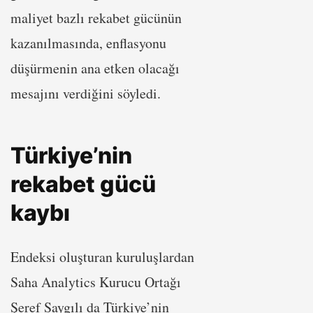
maliyet bazlı rekabet gücünün
kazanılmasında, enflasyonu
düşürmenin ana etken olacağı
mesajını verdiğini söyledi.
Türkiye’nin
rekabet gücü
kaybı
Endeksi oluşturan kuruluşlardan
Saha Analytics Kurucu Ortağı
Şeref Saygılı da Türkiye’nin