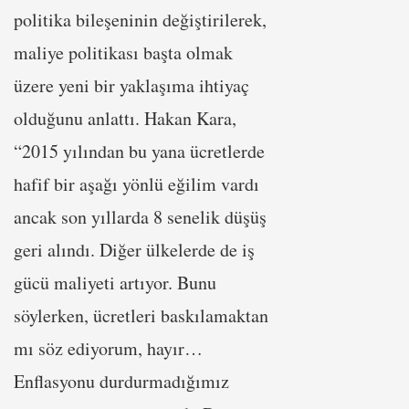
politika bileşeninin değiştirilerek,
maliye politikası başta olmak
üzere yeni bir yaklaşıma ihtiyaç
olduğunu anlattı. Hakan Kara,
“2015 yılından bu yana ücretlerde
hafif bir aşağı yönlü eğilim vardı
ancak son yıllarda 8 senelik düşüş
geri alındı. Diğer ülkelerde de iş
gücü maliyeti artıyor. Bunu
söylerken, ücretleri baskılamaktan
mı söz ediyorum, hayır…
Enflasyonu durdurmadığımız