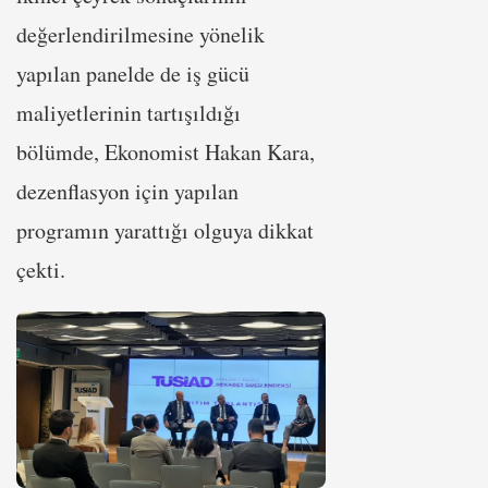
değerlendirilmesine yönelik
yapılan panelde de iş gücü
maliyetlerinin tartışıldığı
bölümde, Ekonomist Hakan Kara,
dezenflasyon için yapılan
programın yarattığı olguya dikkat
çekti.