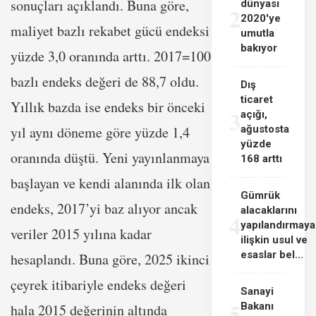
sonuçları açıklandı. Buna göre,
dünyası
2
2020'ye
maliyet bazlı rekabet gücü endeksi
umutla
bakıyor
yüzde 3,0 oranında arttı. 2017=100
bazlı endeks değeri de 88,7 oldu.
Dış
ticaret
Yıllık bazda ise endeks bir önceki
3
açığı,
yıl aynı döneme göre yüzde 1,4
ağustosta
yüzde
oranında düştü. Yeni yayınlanmaya
168 arttı
başlayan ve kendi alanında ilk olan
Gümrük
endeks, 2017’yi baz alıyor ancak
alacaklarını
4
yapılandırmaya
veriler 2015 yılına kadar
ilişkin usul ve
esaslar bel...
hesaplandı. Buna göre, 2025 ikinci
çeyrek itibariyle endeks değeri
Sanayi
5
Bakanı
hala 2015 değerinin altında