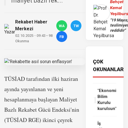
maliyet bazlı rek...
Behçet
Kemal
Yeşilbur
"19 Mayıs
Rekabet Haber
teslimiye
WA
TW
Merkezi
reddidir"
02.10.2025 - 09:43 • 98
FB
Okunma
ÇOK
OKUNANLAR
TÜSİAD tarafından ilki haziran
ayında yayınlanan ve yeni
"Ekonomi
1
Bilim
hesaplanmaya başlayan Maliyet
Kurulu
Bazlı Rekabet Gücü Endeksi'nin
kurulsun"
(TÜSİAD RGE) ikinci çeyrek
İş