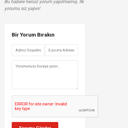
Bu habere henüz yorum yapılmamış. İlk
yorumu siz yapın!
Bir Yorum Bırakın