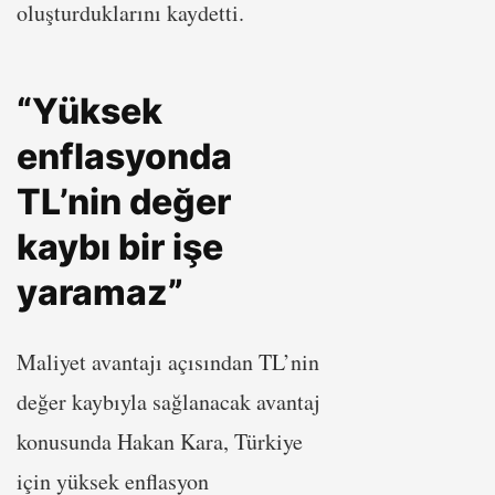
oluşturduklarını kaydetti.
“Yüksek
enflasyonda
TL’nin değer
kaybı bir işe
yaramaz”
Maliyet avantajı açısından TL’nin
değer kaybıyla sağlanacak avantaj
konusunda Hakan Kara, Türkiye
için yüksek enflasyon