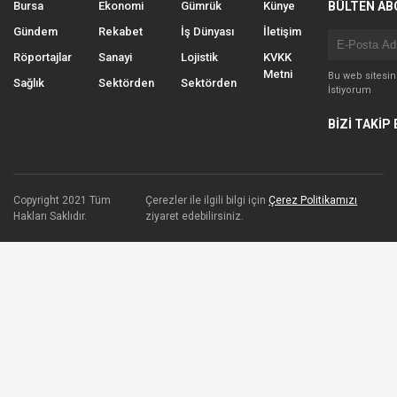
Bursa
Ekonomi
Gümrük
Künye
BÜLTEN AB
Gündem
Rekabet
İş Dünyası
İletişim
Röportajlar
Sanayi
Lojistik
KVKK
Metni
Bu web sitesi
Sağlık
Sektörden
Sektörden
İstiyorum
BİZİ TAKİP 
Copyright 2021 Tüm
Çerezler ile ilgili bilgi için
Çerez Politikamızı
Hakları Saklıdır.
ziyaret edebilirsiniz.