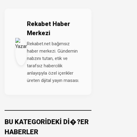
Rekabet Haber
Merkezi
Rekabet.net bağımsız
haber merkezi. Gündemin
nabzını tutan, etik ve
tarafsız habercilik
anlayışıyla özel içerikler
üreten dijital yayın masası.
BU KATEGORİDEKİ Dİ�?ER
HABERLER