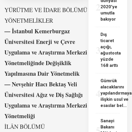
dünyası
2
2020'ye
YÜRÜTME VE İDARE BÖLÜMÜ
umutla
YÖNETMELİKLER
bakıyor
–– İstanbul Kemerburgaz
Dış
Üniversitesi Enerji ve Çevre
ticaret
3
açığı,
Uygulama ve Araştırma Merkezi
ağustosta
yüzde
Yönetmeliğinde Değişiklik
168 arttı
Yapılmasına Dair Yönetmelik
Gümrük
–– Nevşehir Hacı Bektaş Veli
alacaklarını
4
Üniversitesi Ağız ve Diş Sağlığı
yapılandırmaya
ilişkin usul ve
Uygulama ve Araştırma Merkezi
esaslar bel...
Yönetmeliği
Sanayi
İLÂN BÖLÜMÜ
5
Bakanı