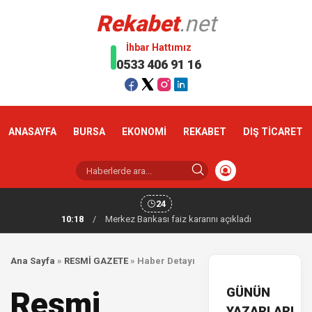
Rekabet
.net
İhbar Hattımız
0533 406 91 16
ANASAYFA
BURSA
EKONOMİ
REKABET
DIŞ TİCARET
24
10:18
/
Merkez Bankası faiz kararını açıkladı
Ana Sayfa
»
RESMİ GAZETE
»
Haber Detayı
GÜNÜN
Resmi
YAZARLARI