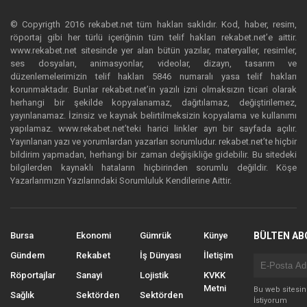
© Copyrigth 2016 rekabet.net tüm hakları saklıdır. Kod, haber, resim,
röportaj gibi her türlü içeriğinin tüm telif hakları rekabet.net’e aittir.
www.rekabet.net sitesinde yer alan bütün yazılar, materyaller, resimler,
ses dosyaları, animasyonlar, videolar, dizayn, tasarım ve
düzenlemelerimizin telif hakları 5846 numaralı yasa telif hakları
korunmaktadır. Bunlar rekabet.net’in yazılı izni olmaksızın ticari olarak
herhangi bir şekilde kopyalanamaz, dağıtılamaz, değiştirilemez,
yayınlanamaz. İzinsiz ve kaynak belirtilmeksizin kopyalama ve kullanımı
yapılamaz. www.rekabet.net’teki harici linkler ayrı bir sayfada açılır.
Yayınlanan yazı ve yorumlardan yazarları sorumludur. rekabet.net’te hiçbir
bildirim yapmadan, herhangi bir zaman değişikliğe gidebilir. Bu sitedeki
bilgilerden kaynaklı hataların hiçbirinden sorumlu değildir. Köşe
Yazarlarımızın Yazılarındaki Sorumluluk Kendilerine Aittir.
Bursa
Ekonomi
Gümrük
Künye
BÜLTEN AB
Gündem
Rekabet
İş Dünyası
İletişim
Röportajlar
Sanayi
Lojistik
KVKK
Metni
Bu web sitesi
Sağlık
Sektörden
Sektörden
İstiyorum