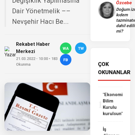
Değişiklik Yapılmasına
Özcebe
Doğum iz
Dair Yönetmelik ––
kıdem
Nevşehir Hacı Be...
tazminatı
dahil edili
mi?
Rekabet Haber
WA
TW
Merkezi
21.03.2022 - 10:00 • 183
FB
ÇOK
Okunma
OKUNANLAR
"Ekonomi
1
Bilim
Kurulu
kurulsun"
İş