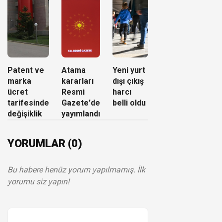
Patent ve
Atama
Yeni yurt
marka
kararları
dışı çıkış
ücret
Resmi
harcı
tarifesinde
Gazete'de
belli oldu
değişiklik
yayımlandı
YORUMLAR (0)
Bu habere henüz yorum yapılmamış. İlk
yorumu siz yapın!