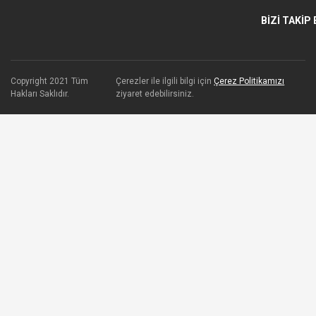
BİZİ TAKİP 
Copyright 2021 Tüm
Çerezler ile ilgili bilgi için
Çerez Politikamızı
Hakları Saklıdır.
ziyaret edebilirsiniz.