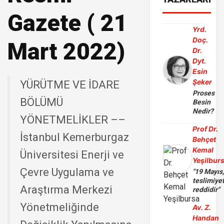
Gazete ( 21
Yrd.
Doç.
Mart 2022)
Dr.
Dyt.
Esin
Şeker
YÜRÜTME VE İDARE
Proses
BÖLÜMÜ
Besin
Nedir?
YÖNETMELİKLER ––
Prof Dr.
İstanbul Kemerburgaz
Behçet
Kemal
Üniversitesi Enerji ve
Yeşilbur
Çevre Uygulama ve
"19 Mayıs
teslimiye
Araştırma Merkezi
reddidir"
Yönetmeliğinde
Av. Z.
Handan