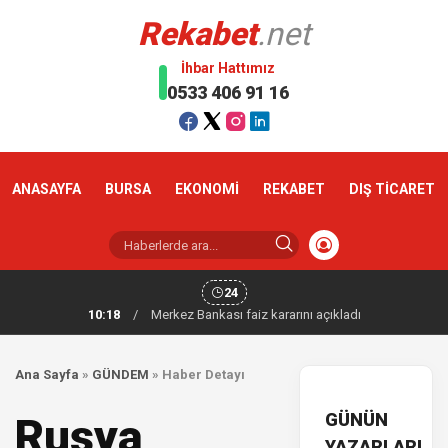
Rekabet
.net
İhbar Hattımız
0533 406 91 16
ANASAYFA
BURSA
EKONOMİ
REKABET
DIŞ TİCARET
24
10:18
/
Merkez Bankası faiz kararını açıkladı
Ana Sayfa
»
GÜNDEM
»
Haber Detayı
GÜNÜN
Rusya
YAZARLARI