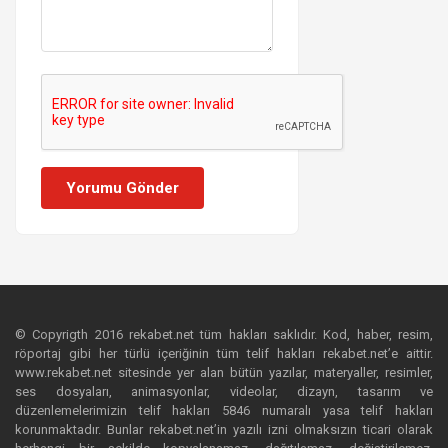
Yorumu Gönder
© Copyrigth 2016 rekabet.net tüm hakları saklıdır. Kod, haber, resim,
röportaj gibi her türlü içeriğinin tüm telif hakları rekabet.net’e aittir.
www.rekabet.net sitesinde yer alan bütün yazılar, materyaller, resimler,
ses dosyaları, animasyonlar, videolar, dizayn, tasarım ve
düzenlemelerimizin telif hakları 5846 numaralı yasa telif hakları
korunmaktadır. Bunlar rekabet.net’in yazılı izni olmaksızın ticari olarak