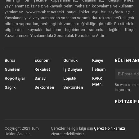
herhangi bir şekilde kopyalanamaz, dağıtılamaz, değiştirilemez,
yayınlanamaz. İzinsiz ve kaynak belirtilmeksizin kopyalama ve kullanımı
yapılamaz. www.rekabet.net’teki harici linkler ayrı bir sayfada açılır.
Yayınlanan yazı ve yorumlardan yazarları sorumludur. rekabet.net’te hiçbir
bildirim yapmadan, herhangi bir zaman değişikliğe gidebilir. Bu sitedeki
bilgilerden kaynaklı hataların hiçbirinden sorumlu değildir. Köşe
Yazarlarımızın Yazılarındaki Sorumluluk Kendilerine Aittir.
Bursa
Ekonomi
Gümrük
Künye
BÜLTEN AB
Gündem
Rekabet
İş Dünyası
İletişim
Röportajlar
Sanayi
Lojistik
KVKK
Metni
Bu web sitesi
Sağlık
Sektörden
Sektörden
İstiyorum
BİZİ TAKİP 
Copyright 2021 Tüm
Çerezler ile ilgili bilgi için
Çerez Politikamızı
Hakları Saklıdır.
ziyaret edebilirsiniz.