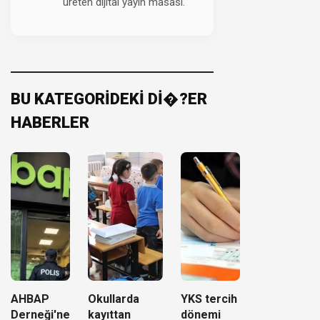
üreten dijital yayın masası.
BU KATEGORİDEKİ Dİ�?ER
HABERLER
AHBAP
Okullarda
YKS tercih
Derneği'ne
kayıttan
dönemi