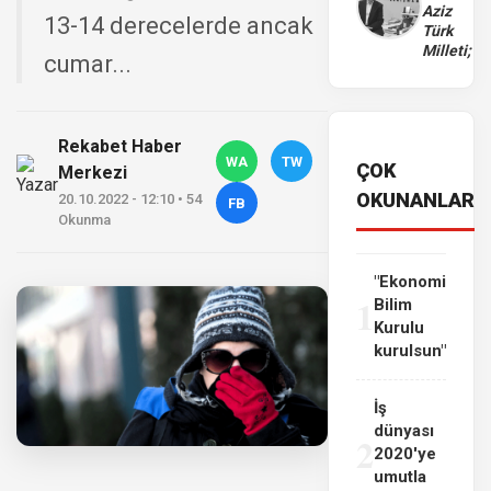
Aziz
13-14 derecelerde ancak
Türk
Milleti;
cumar...
Rekabet Haber
WA
TW
ÇOK
Merkezi
OKUNANLAR
20.10.2022 - 12:10 • 54
FB
Okunma
"Ekonomi
1
Bilim
Kurulu
kurulsun"
İş
dünyası
2
2020'ye
umutla