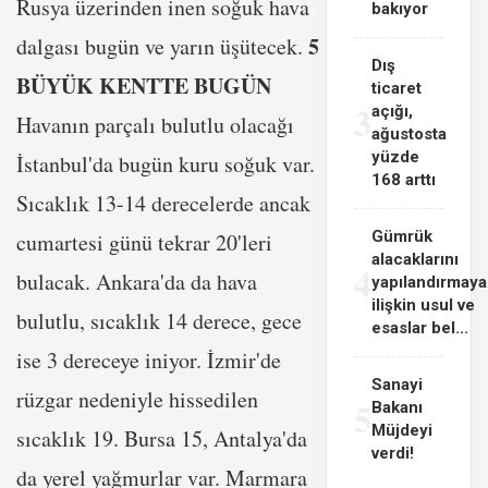
Rusya üzerinden inen soğuk hava
bakıyor
5
dalgası bugün ve yarın üşütecek.
Dış
BÜYÜK KENTTE BUGÜN
ticaret
3
açığı,
Havanın parçalı bulutlu olacağı
ağustosta
yüzde
İstanbul'da bugün kuru soğuk var.
168 arttı
Sıcaklık 13-14 derecelerde ancak
Gümrük
cumartesi günü tekrar 20'leri
alacaklarını
4
bulacak. Ankara'da da hava
yapılandırmaya
ilişkin usul ve
bulutlu, sıcaklık 14 derece, gece
esaslar bel...
ise 3 dereceye iniyor. İzmir'de
Sanayi
rüzgar nedeniyle hissedilen
5
Bakanı
Müjdeyi
sıcaklık 19. Bursa 15, Antalya'da
verdi!
da yerel yağmurlar var. Marmara