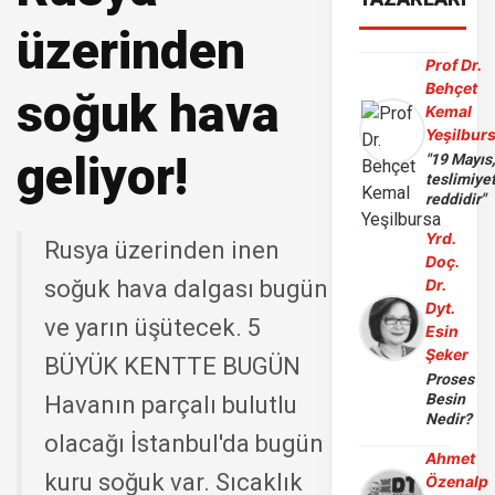
üzerinden
Prof Dr.
Behçet
soğuk hava
Kemal
Yeşilbur
geliyor!
"19 Mayıs
teslimiye
reddidir"
Yrd.
Rusya üzerinden inen
Doç.
soğuk hava dalgası bugün
Dr.
Dyt.
ve yarın üşütecek. 5
Esin
Şeker
BÜYÜK KENTTE BUGÜN
Proses
Besin
Havanın parçalı bulutlu
Nedir?
olacağı İstanbul'da bugün
Ahmet
kuru soğuk var. Sıcaklık
Özenalp