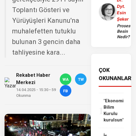
Dyt.
Toplantı Gösteri ve
Esin
Şeker
Yürüyüşleri Kanunu'na
Proses
muhalefetten tutuklu
Besin
Nedir?
bulunan 3 gencin daha
tahliyesine kara...
ÇOK
Rekabet Haber
OKUNANLAR
WA
TW
Merkezi
14.04.2025 - 15:30 • 59
FB
Okunma
"Ekonomi
1
Bilim
Kurulu
kurulsun"
İş