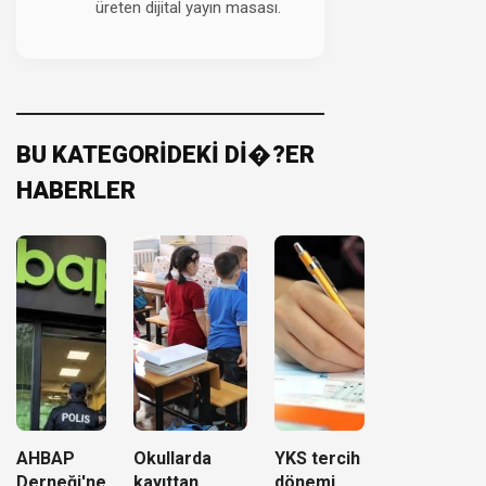
üreten dijital yayın masası.
BU KATEGORİDEKİ Dİ�?ER
HABERLER
AHBAP
Okullarda
YKS tercih
Derneği'ne
kayıttan
dönemi