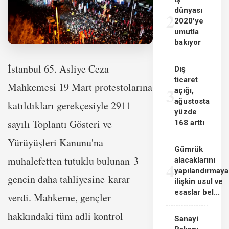
dünyası
2
2020'ye
umutla
bakıyor
İstanbul 65. Asliye Ceza
Dış
ticaret
Mahkemesi 19 Mart protestolarına
3
açığı,
ağustosta
katıldıkları gerekçesiyle 2911
yüzde
sayılı Toplantı Gösteri ve
168 arttı
Yürüyüşleri Kanunu'na
Gümrük
muhalefetten tutuklu bulunan 3
alacaklarını
4
yapılandırmaya
gencin daha tahliyesine karar
ilişkin usul ve
esaslar bel...
verdi. Mahkeme, gençler
hakkındaki tüm adli kontrol
Sanayi