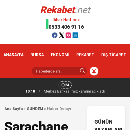
Rekabet
.net
İhbar Hattımız
0533 406 91 16
ANASAYFA
BURSA
EKONOMİ
REKABET
DIŞ TİCARET
24
10:18
/
Merkez Bankası faiz kararını açıkladı
Ana Sayfa
»
GÜNDEM
»
Haber Detayı
GÜNÜN
Saraçhane
YAZARLARI