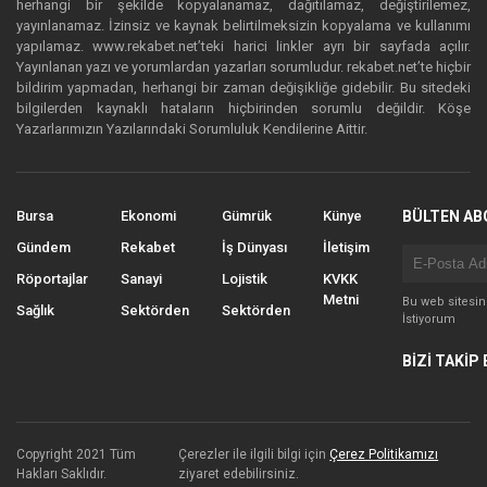
herhangi bir şekilde kopyalanamaz, dağıtılamaz, değiştirilemez,
yayınlanamaz. İzinsiz ve kaynak belirtilmeksizin kopyalama ve kullanımı
yapılamaz. www.rekabet.net’teki harici linkler ayrı bir sayfada açılır.
Yayınlanan yazı ve yorumlardan yazarları sorumludur. rekabet.net’te hiçbir
bildirim yapmadan, herhangi bir zaman değişikliğe gidebilir. Bu sitedeki
bilgilerden kaynaklı hataların hiçbirinden sorumlu değildir. Köşe
Yazarlarımızın Yazılarındaki Sorumluluk Kendilerine Aittir.
Bursa
Ekonomi
Gümrük
Künye
BÜLTEN AB
Gündem
Rekabet
İş Dünyası
İletişim
Röportajlar
Sanayi
Lojistik
KVKK
Metni
Bu web sitesi
Sağlık
Sektörden
Sektörden
İstiyorum
BİZİ TAKİP 
Copyright 2021 Tüm
Çerezler ile ilgili bilgi için
Çerez Politikamızı
Hakları Saklıdır.
ziyaret edebilirsiniz.