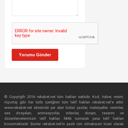
Yorumu Gönder
© Copyrigth 2016 rekabet.net tüm hakları saklıdır. Kod, haber, resim,
röportaj gibi her türlü içeriğinin tüm telif hakları rekabet.net’e aittir.
www.rekabet.net sitesinde yer alan bütün yazılar, materyaller, resimler,
ses dosyaları, animasyonlar, videolar, dizayn, tasarım ve
düzenlemelerimizin telif hakları 5846 numaralı yasa telif hakları
korunmaktadır. Bunlar rekabet.net’in yazılı izni olmaksızın ticari olarak