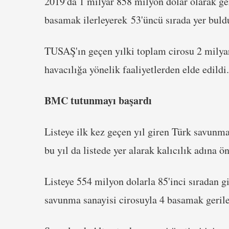
2019'da 1 milyar 858 milyon dolar olarak ger
basamak ilerleyerek 53'üncü sırada yer buld
TUSAŞ'ın geçen yılki toplam cirosu 2 milyar
havacılığa yönelik faaliyetlerden elde edildi.
BMC tutunmayı başardı
Listeye ilk kez geçen yıl giren Türk savunma
bu yıl da listede yer alarak kalıcılık adına ö
Listeye 554 milyon dolarla 85'inci sıradan 
savunma sanayisi cirosuyla 4 basamak gerile