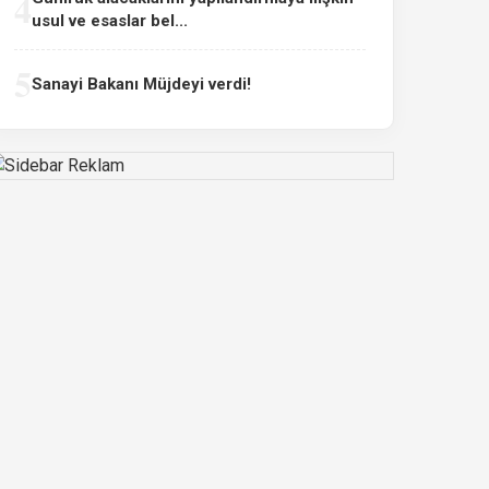
4
usul ve esaslar bel...
5
Sanayi Bakanı Müjdeyi verdi!