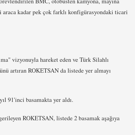
n görevlendirilen BMC, otobüsten kamyona, mayına
li araca kadar pek çok farklı konfigürasyondaki ticari
lma" vizyonuyla hareket eden ve Türk Silahlı
ücünü artıran ROKETSAN da listede yer almayı
l 91'inci basamakta yer aldı.
 gerileyen ROKETSAN, listede 2 basamak aşağıya