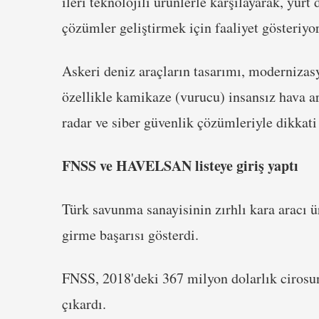
ileri teknolojili ürünlerle karşılayarak, yurt 
çözümler geliştirmek için faaliyet gösteriyor
Askeri deniz araçların tasarımı, moderniza
özellikle kamikaze (vurucu) insansız hava ara
radar ve siber güvenlik çözümleriyle dikkati
FNSS ve HAVELSAN listeye giriş yaptı
Türk savunma sanayisinin zırhlı kara aracı ür
girme başarısı gösterdi.
FNSS, 2018'deki 367 milyon dolarlık cirosun
çıkardı.