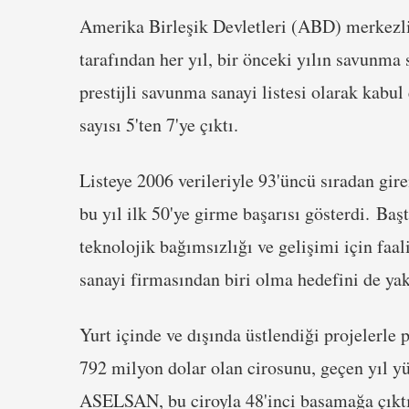
Amerika Birleşik Devletleri (ABD) merkezli
tarafından her yıl, bir önceki yılın savunma
prestijli savunma sanayi listesi olarak kabu
sayısı 5'ten 7'ye çıktı.
Listeye 2006 verileriyle 93'üncü sıradan gi
bu yıl ilk 50'ye girme başarısı gösterdi. Ba
teknolojik bağımsızlığı ve gelişimi için faa
sanayi firmasından biri olma hedefini de ya
Yurt içinde ve dışında üstlendiği projelerl
792 milyon dolar olan cirosunu, geçen yıl yü
ASELSAN, bu ciroyla 48'inci basamağa çıktı