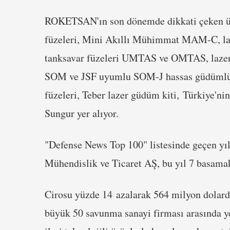
ROKETSAN'ın son dönemde dikkati çeken ü
füzeleri, Mini Akıllı Mühimmat MAM-C, laze
tanksavar füzeleri UMTAS ve OMTAS, laze
SOM ve JSF uyumlu SOM-J hassas güdümlü 
füzeleri, Teber lazer güdüm kiti, Türkiye'ni
Sungur yer alıyor.
"Defense News Top 100" listesinde geçen yı
Mühendislik ve Ticaret AŞ, bu yıl 7 basamak
Cirosu yüzde 14 azalarak 564 milyon dolard
büyük 50 savunma sanayi firması arasında ye