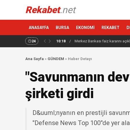
Rekabet
.net
ANASAYFA
BURSA
EKONOMİ
REKABET
D
24
10:18
/
Merkez Bankası faiz kararını açık
Ana Sayfa
»
GÜNDEM
»
Haber Detayı
"Savunmanın devle
şirketi girdi
D&uuml;nyanın en prestijli savunma
"Defense News Top 100"de yer alan