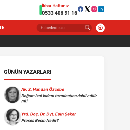
İhbar Hattımız
0533 406 91 16
TE
GÜNÜN YAZARLARI
Av. Z. Handan Özcebe
Doğum izni kıdem tazminatına dahil edilir
mi?
Yrd. Doç. Dr. Dyt. Esin Şeker
Proses Besin Nedir?