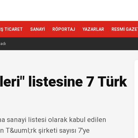
IŞ TİCARET
SANAYİ
RÖPORTAJ
YAZARLAR
RESMİ GAZE
ladı
ri" listesine 7 Türk
 sanayi listesi olarak kabul edilen
 T&uuml;rk şirketi sayısı 7'ye