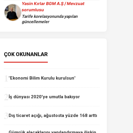
Yasin Kırlar BGM A.Ş / Mevzuat
sorumlusu
Tarife korelasyonunda yapılan
güncellemeler
ÇOK OKUNANLAR
1
"Ekonomi Bilim Kurulu kurulsun"
2
İş dünyası 2020'ye umutla bakıyor
3
Dış ticaret açığı, ağustosta yüzde 168 arttı
Gümrük alacaklarını yapılandırmaya ilişkin