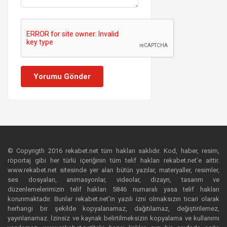
Yorumu Gönder
© Copyrigth 2016 rekabet.net tüm hakları saklıdır. Kod, haber, resim,
röportaj gibi her türlü içeriğinin tüm telif hakları rekabet.net’e aittir.
www.rekabet.net sitesinde yer alan bütün yazılar, materyaller, resimler,
ses dosyaları, animasyonlar, videolar, dizayn, tasarım ve
düzenlemelerimizin telif hakları 5846 numaralı yasa telif hakları
korunmaktadır. Bunlar rekabet.net’in yazılı izni olmaksızın ticari olarak
herhangi bir şekilde kopyalanamaz, dağıtılamaz, değiştirilemez,
yayınlanamaz. İzinsiz ve kaynak belirtilmeksizin kopyalama ve kullanımı