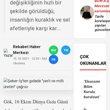
BGM A.Ş 
değişikliğinin hızlı bir
Mevzuat
şekilde görüldüğü,
sorumlu
Tarife
insanlığın kuraklık ve sel
korelasy
yapılan
afetleriyle karşı kar...
güncelle
Rekabet Haber
WA
TW
Merkezi
ÇOK
15.10.2021 - 12:29 • 562
FB
OKUNANLAR
Okunma
"Ekonomi
1
Bilim
Kurulu
kurulsun"
Gök, 16 Ekim Dünya Gıda Günü
İş