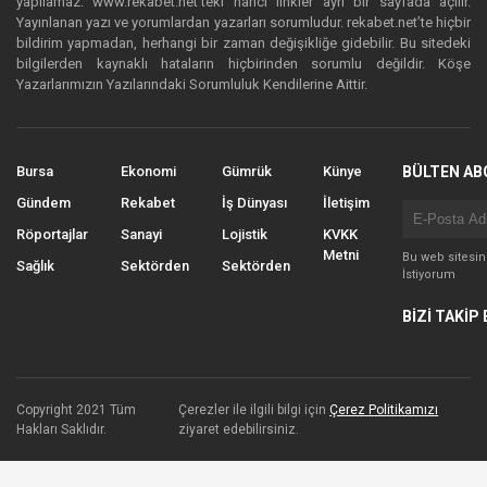
yapılamaz. www.rekabet.net’teki harici linkler ayrı bir sayfada açılır.
Yayınlanan yazı ve yorumlardan yazarları sorumludur. rekabet.net’te hiçbir
bildirim yapmadan, herhangi bir zaman değişikliğe gidebilir. Bu sitedeki
bilgilerden kaynaklı hataların hiçbirinden sorumlu değildir. Köşe
Yazarlarımızın Yazılarındaki Sorumluluk Kendilerine Aittir.
Bursa
Ekonomi
Gümrük
Künye
BÜLTEN AB
Gündem
Rekabet
İş Dünyası
İletişim
Röportajlar
Sanayi
Lojistik
KVKK
Metni
Bu web sitesi
Sağlık
Sektörden
Sektörden
İstiyorum
BİZİ TAKİP 
Copyright 2021 Tüm
Çerezler ile ilgili bilgi için
Çerez Politikamızı
Hakları Saklıdır.
ziyaret edebilirsiniz.