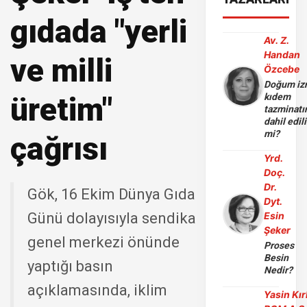
gıdada "yerli
Av. Z.
Handan
ve milli
Özcebe
Doğum iz
üretim"
kıdem
tazminatı
dahil edili
mi?
çağrısı
Yrd.
Doç.
Dr.
Gök, 16 Ekim Dünya Gıda
Dyt.
Günü dolayısıyla sendika
Esin
Şeker
genel merkezi önünde
Proses
Besin
yaptığı basın
Nedir?
açıklamasında, iklim
Yasin Kır