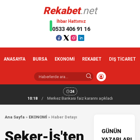
Rekabet
.net
İhbar Hattımız
0533 406 91 16
ANASAYFA
BURSA
EKONOMİ
REKABET
DIŞ TİCARET
24
10:18
/
Merkez Bankası faiz kararını açıkladı
Ana Sayfa
»
EKONOMİ
»
Haber Detayı
GÜNÜN
Şeker-İş'ten
YAZARLARI