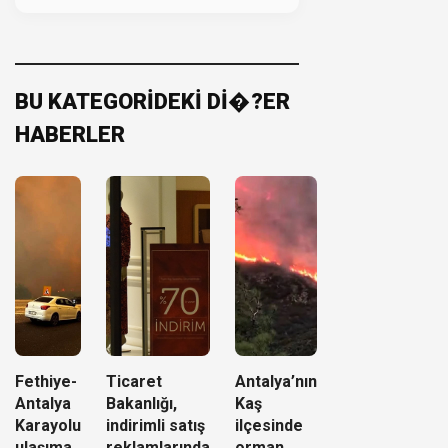
BU KATEGORİDEKİ Dİ�?ER
HABERLER
Fethiye-
Ticaret
Antalya’nın
Antalya
Bakanlığı,
Kaş
Karayolu
indirimli satış
ilçesinde
ulaşıma
reklamlarında
orman