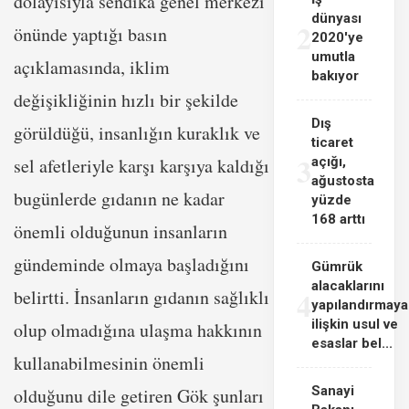
dolayısıyla sendika genel merkezi
dünyası
2
önünde yaptığı basın
2020'ye
umutla
açıklamasında, iklim
bakıyor
değişikliğinin hızlı bir şekilde
Dış
görüldüğü, insanlığın kuraklık ve
ticaret
3
sel afetleriyle karşı karşıya kaldığı
açığı,
ağustosta
bugünlerde gıdanın ne kadar
yüzde
168 arttı
önemli olduğunun insanların
gündeminde olmaya başladığını
Gümrük
alacaklarını
4
belirtti. İnsanların gıdanın sağlıklı
yapılandırmaya
ilişkin usul ve
olup olmadığına ulaşma hakkının
esaslar bel...
kullanabilmesinin önemli
Sanayi
olduğunu dile getiren Gök şunları