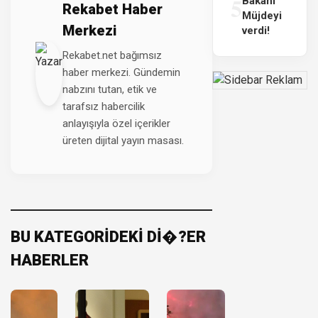
5
Bakanı
Rekabet Haber
Müjdeyi
Merkezi
verdi!
Rekabet.net bağımsız
haber merkezi. Gündemin
nabzını tutan, etik ve
tarafsız habercilik
anlayışıyla özel içerikler
üreten dijital yayın masası.
BU KATEGORİDEKİ Dİ�?ER
HABERLER