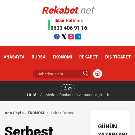
Rekabet
.net
İhbar Hattımız
0533 406 91 16
ANASAYFA
BURSA
EKONOMİ
REKABET
DIŞ TİCARET
24
10:18
/
Merkez Bankası faiz kararını açıkladı
Ana Sayfa
»
EKONOMİ
»
Haber Detayı
GÜNÜN
Serbest
YAZARLARI