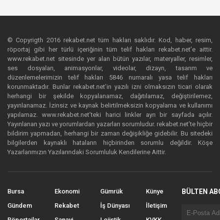
© Copyrigth 2016 rekabet.net tüm hakları saklıdır. Kod, haber, resim,
röportaj gibi her türlü içeriğinin tüm telif hakları rekabet.net’e aittir.
www.rekabet.net sitesinde yer alan bütün yazılar, materyaller, resimler,
ses dosyaları, animasyonlar, videolar, dizayn, tasarım ve
düzenlemelerimizin telif hakları 5846 numaralı yasa telif hakları
korunmaktadır. Bunlar rekabet.net’in yazılı izni olmaksızın ticari olarak
herhangi bir şekilde kopyalanamaz, dağıtılamaz, değiştirilemez,
yayınlanamaz. İzinsiz ve kaynak belirtilmeksizin kopyalama ve kullanımı
yapılamaz. www.rekabet.net’teki harici linkler ayrı bir sayfada açılır.
Yayınlanan yazı ve yorumlardan yazarları sorumludur. rekabet.net’te hiçbir
bildirim yapmadan, herhangi bir zaman değişikliğe gidebilir. Bu sitedeki
bilgilerden kaynaklı hataların hiçbirinden sorumlu değildir. Köşe
Yazarlarımızın Yazılarındaki Sorumluluk Kendilerine Aittir.
Bursa
Ekonomi
Gümrük
Künye
BÜLTEN AB
Gündem
Rekabet
İş Dünyası
İletişim
Röportajlar
Sanayi
Lojistik
KVKK