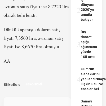
dünyası
avronun satış fiyatı ise 8,7220 lira
2
2020'ye
olarak belirlendi.
umutla
bakıyor
Dünkü kapanışta doların satış
Dış
fiyatı 7,3560 lira, avronun satış
ticaret
3
açığı,
fiyatı ise 8,6670 lira olmuştu.
ağustosta
yüzde
168 arttı
AA
Gümrük
alacaklarını
4
yapılandırmaya
ilişkin usul ve
Etiketler:
#EKONOMİ
esaslar bel...
Sanayi