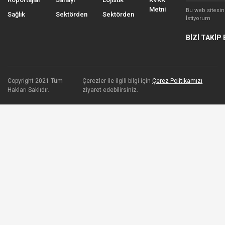
Metni
Bu web sitesi
Sağlık
Sektörden
Sektörden
İstiyorum
BİZİ TAKİP 
Copyright 2021 Tüm
Çerezler ile ilgili bilgi için
Çerez Politikamızı
Hakları Saklıdır.
ziyaret edebilirsiniz.