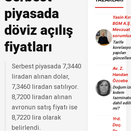
piyasada
Yasin Kır
BGM A.Ş 
döviz açılış
Mevzuat
sorumlu
fiyatları
Tarife
korelasy
yapılan
güncelle
Serbest piyasada 7,3440
Av. Z.
Handan
liradan alınan dolar,
Özcebe
7,3460 liradan satılıyor.
Doğum iz
kıdem
8,7200 liradan alınan
tazminatı
dahil edili
avronun satış fiyatı ise
mi?
8,7220 lira olarak
Yrd.
Doç.
belirlendi.
Dr.