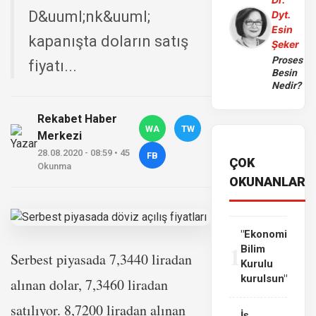
D&uuml;nk&uuml;
Dyt.
Esin
kapanışta doların satış
Şeker
Proses
fiyatı...
Besin
Nedir?
Rekabet Haber
WA
TW
Merkezi
28.08.2020 - 08:59 • 45
FB
ÇOK
Okunma
OKUNANLAR
"Ekonomi
1
Bilim
Serbest piyasada 7,3440 liradan
Kurulu
kurulsun"
alınan dolar, 7,3460 liradan
satılıyor. 8,7200 liradan alınan
İş