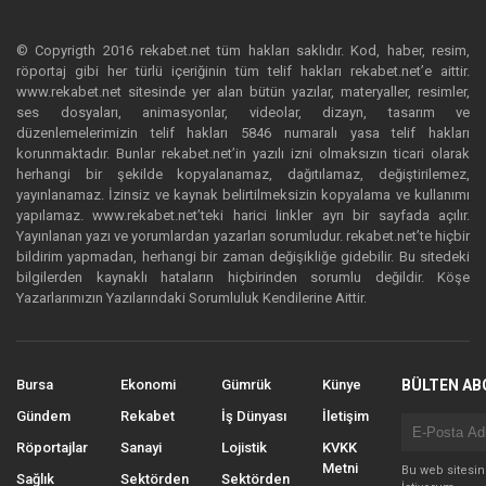
© Copyrigth 2016 rekabet.net tüm hakları saklıdır. Kod, haber, resim,
röportaj gibi her türlü içeriğinin tüm telif hakları rekabet.net’e aittir.
www.rekabet.net sitesinde yer alan bütün yazılar, materyaller, resimler,
ses dosyaları, animasyonlar, videolar, dizayn, tasarım ve
düzenlemelerimizin telif hakları 5846 numaralı yasa telif hakları
korunmaktadır. Bunlar rekabet.net’in yazılı izni olmaksızın ticari olarak
herhangi bir şekilde kopyalanamaz, dağıtılamaz, değiştirilemez,
yayınlanamaz. İzinsiz ve kaynak belirtilmeksizin kopyalama ve kullanımı
yapılamaz. www.rekabet.net’teki harici linkler ayrı bir sayfada açılır.
Yayınlanan yazı ve yorumlardan yazarları sorumludur. rekabet.net’te hiçbir
bildirim yapmadan, herhangi bir zaman değişikliğe gidebilir. Bu sitedeki
bilgilerden kaynaklı hataların hiçbirinden sorumlu değildir. Köşe
Yazarlarımızın Yazılarındaki Sorumluluk Kendilerine Aittir.
Bursa
Ekonomi
Gümrük
Künye
BÜLTEN AB
Gündem
Rekabet
İş Dünyası
İletişim
Röportajlar
Sanayi
Lojistik
KVKK
Metni
Bu web sitesi
Sağlık
Sektörden
Sektörden