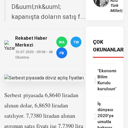
Aziz
D&uuml;nk&uuml;
Türk
Milleti;
kapanışta doların satış f...
Rekabet Haber
ÇOK
WA
TW
Merkezi
OKUNANLAR
10.07.2020 - 09:06 • 48
FB
Okunma
"Ekonomi
1
Bilim
Kurulu
kurulsun"
Serbest
piyasa
da 6,8640 liradan
İş
alınan dolar, 6,8650 liradan
dünyası
2
satılıyor. 7,7380 liradan alınan
2020'ye
umutla
avronun satış fiyatı ise 7,7390 lira
bakıyor