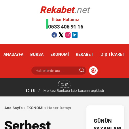
Rekabet
.net
İhbar Hattımız
0533 406 91 16
ANASAYFA
BURSA
EKONOMİ
REKABET
DIŞ TİCARET
24
10:18
/
Merkez Bankası faiz kararını açıkladı
Ana Sayfa
»
EKONOMİ
»
Haber Detayı
GÜNÜN
Serbest
YAZARLARI