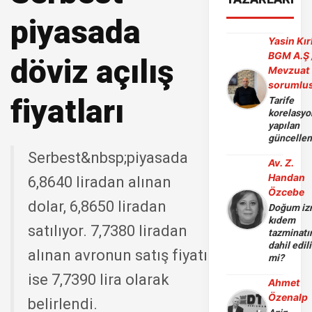
piyasada
Yasin Kır
BGM A.Ş 
döviz açılış
Mevzuat
sorumlu
fiyatları
Tarife
korelasy
yapılan
güncelle
Serbest&nbsp;piyasada
Av. Z.
Handan
6,8640 liradan alınan
Özcebe
dolar, 6,8650 liradan
Doğum iz
kıdem
satılıyor. 7,7380 liradan
tazminatı
dahil edili
alınan avronun satış fiyatı
mi?
ise 7,7390 lira olarak
Ahmet
Özenalp
belirlendi.