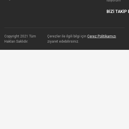
İstiyorum
BİZİ TAKİP 
Copyright 2021 Tüm
Çerezler ile ilgili bilgi için
Çerez Politikamızı
Hakları Saklıdır.
ziyaret edebilirsiniz.