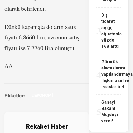
olarak belirlendi.
Dış
ticaret
Dünkü kapanışta doların satış
3
açığı,
ağustosta
fiyatı 6,8660 lira, avronun satış
yüzde
168 arttı
fiyatı ise 7,7760 lira olmuştu.
Gümrük
AA
alacaklarını
4
yapılandırmaya
ilişkin usul ve
esaslar bel...
Etiketler:
#EKONOMİ
Sanayi
5
Bakanı
Müjdeyi
verdi!
Rekabet Haber