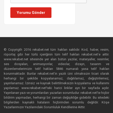
Yorumu Gönder
© Copyrigth 2016 rekabet.net tüm hakları saklıdır. Kod, haber, resim,
röportaj gibi her türlü içeriğinin tüm telif hakları rekabet.net’e aittir.
www.rekabet.net sitesinde yer alan bütün yazılar, materyaller, resimler,
ses dosyaları, animasyonlar, videolar, dizayn, tasarım ve
düzenlemelerimizin telif hakları 5846 numaralı yasa telif hakları
korunmaktadır. Bunlar rekabet.net’in yazılı izni olmaksızın ticari olarak
herhangi bir şekilde kopyalanamaz, dağıtılamaz, değiştirilemez,
yayınlanamaz. İzinsiz ve kaynak belirtilmeksizin kopyalama ve kullanımı
yapılamaz. www.rekabet.net’teki harici linkler ayrı bir sayfada açılır.
Yayınlanan yazı ve yorumlardan yazarları sorumludur. rekabet.net’te hiçbir
bildirim yapmadan, herhangi bir zaman değişikliğe gidebilir. Bu sitedeki
bilgilerden kaynaklı hataların hiçbirinden sorumlu değildir. Köşe
Yazarlarımızın Yazılarındaki Sorumluluk Kendilerine Aittir.