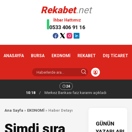
Rekabet
.net
İhbar Hattımız
0533 406 91 16
ANASAYFA
BURSA
EKONOMİ
REKABET
DIŞ TİCARET
24
10:18
/
Merkez Bankası faiz kararını açıkladı
Ana Sayfa
»
EKONOMİ
»
Haber Detayı
GÜNÜN
Şimdi sıra
YAZARLARI