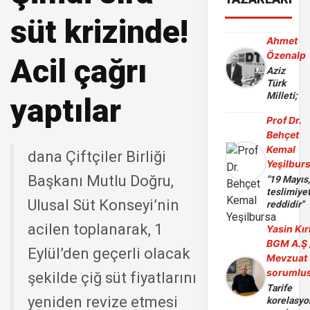
süt krizinde!
Ahmet
Özenalp
Acil çağrı
Aziz
Türk
Milleti;
yaptılar
Prof Dr.
Behçet
Kemal
dana Çiftçiler Birliği
Yeşilbur
Başkanı Mutlu Doğru,
"19 Mayıs
teslimiye
Ulusal Süt Konseyi’nin
reddidir"
acilen toplanarak, 1
Yasin Kır
BGM A.Ş 
Eylül’den geçerli olacak
Mevzuat
sorumlu
şekilde çiğ süt fiyatlarını
Tarife
yeniden revize etmesi
korelasy