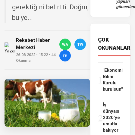
yapılan
gerektiğini belirtti. Doğru,
güncelle
bu ye...
ÇOK
Rekabet Haber
WA
TW
Merkezi
OKUNANLAR
26.08.2022 - 15:22 • 44
FB
Okunma
"Ekonomi
1
Bilim
Kurulu
kurulsun"
İş
dünyası
2
2020'ye
umutla
bakıyor