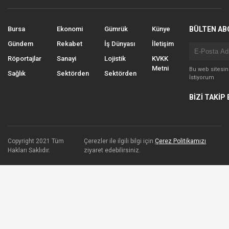
Bursa
Ekonomi
Gümrük
Künye
BÜLTEN AB
Gündem
Rekabet
İş Dünyası
İletişim
Röportajlar
Sanayi
Lojistik
KVKK
Metni
Bu web sitesi
Sağlık
Sektörden
Sektörden
İstiyorum
BİZİ TAKİP 
Copyright 2021 Tüm
Çerezler ile ilgili bilgi için
Çerez Politikamızı
Hakları Saklıdır.
ziyaret edebilirsiniz.