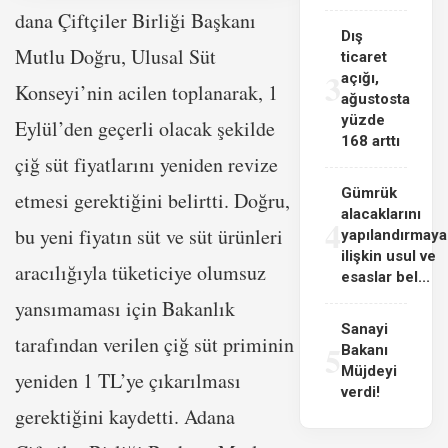
dana Çiftçiler Birliği Başkanı
Dış
Mutlu Doğru, Ulusal Süt
ticaret
3
açığı,
Konseyi’nin acilen toplanarak, 1
ağustosta
yüzde
Eylül’den geçerli olacak şekilde
168 arttı
çiğ süt fiyatlarını yeniden revize
Gümrük
etmesi gerektiğini belirtti. Doğru,
alacaklarını
4
bu yeni fiyatın süt ve süt ürünleri
yapılandırmaya
ilişkin usul ve
aracılığıyla tüketiciye olumsuz
esaslar bel...
yansımaması için Bakanlık
Sanayi
tarafından verilen çiğ süt priminin
5
Bakanı
Müjdeyi
yeniden 1 TL’ye çıkarılması
verdi!
gerektiğini kaydetti. Adana