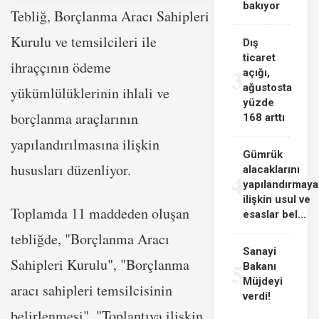
bakıyor
Tebliğ, Borçlanma Aracı Sahipleri
Kurulu ve temsilcileri ile
Dış
ticaret
ihraççının ödeme
3
açığı,
ağustosta
yükümlülüklerinin ihlali ve
yüzde
borçlanma araçlarının
168 arttı
yapılandırılmasına ilişkin
Gümrük
hususları düzenliyor.
alacaklarını
4
yapılandırmaya
ilişkin usul ve
Toplamda 11 maddeden oluşan
esaslar bel...
tebliğde, "Borçlanma Aracı
Sanayi
Sahipleri Kurulu", "Borçlanma
5
Bakanı
Müjdeyi
aracı sahipleri temsilcisinin
verdi!
belirlenmesi", "Toplantıya ilişkin