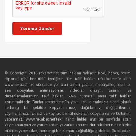
Yorumu Gönder
© Copyrigth 2016 rekabet.net tüm hakları saklıdır. Kod, haber, resim,
röportaj gibi her türlü içeriğinin tüm telif hakları rekabet.net’e aittir.
www.rekabet.net sitesinde yer alan bütün yazılar, materyaller, resimler,
ses dosyaları, animasyonlar, videolar, dizayn, tasarım ve
düzenlemelerimizin telif hakları 5846 numaralı yasa telif hakları
korunmaktadır. Bunlar rekabet.net’in yazılı izni olmaksızın ticari olarak
herhangi bir şekilde kopyalanamaz, dağıtılamaz, değiştirilemez,
yayınlanamaz. İzinsiz ve kaynak belirtilmeksizin kopyalama ve kullanımı
yapılamaz. www.rekabet.net’teki harici linkler ayrı bir sayfada açılır.
Yayınlanan yazı ve yorumlardan yazarları sorumludur. rekabet.net’te hiçbir
bildirim yapmadan, herhangi bir zaman değişikliğe gidebilir. Bu sitedeki