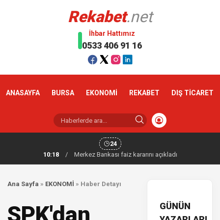
Rekabet
.net
İhbar Hattımız
0533 406 91 16
ANASAYFA
BURSA
EKONOMİ
REKABET
DIŞ TİCARET
24
10:18
/
Merkez Bankası faiz kararını açıkladı
Ana Sayfa
»
EKONOMİ
»
Haber Detayı
GÜNÜN
SPK'dan
YAZARLARI