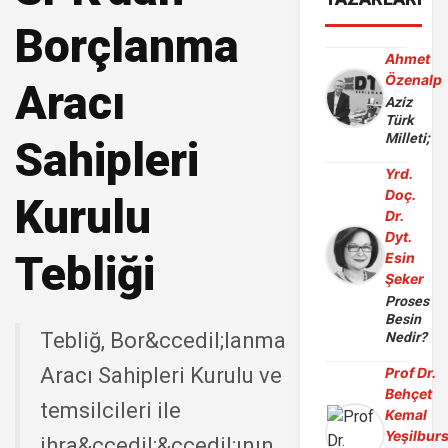
Borçlanma
Ahmet
Özenalp
Aracı
Aziz
Türk
Milleti;
Sahipleri
Yrd.
Doç.
Kurulu
Dr.
Dyt.
Tebliği
Esin
Şeker
Proses
Besin
Tebliğ, Bor&ccedil;lanma
Nedir?
Aracı Sahipleri Kurulu ve
Prof Dr.
Behçet
temsilcileri ile
Kemal
Yeşilbur
ihra&ccedil;&ccedil;ının