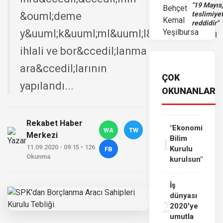
"19 Mayıs
&ouml;deme
teslimiye
reddidir"
y&uuml;k&uuml;ml&uuml;l&uuml;klerinin
ihlali ve bor&ccedil;lanma
ara&ccedil;larının
ÇOK
yapılandı...
OKUNANLAR
Rekabet Haber
"Ekonomi
WA
TW
Merkezi
1
Bilim
11.09.2020 - 09:15 • 126
Kurulu
FB
Okunma
kurulsun"
İş
dünyası
2
2020'ye
umutla