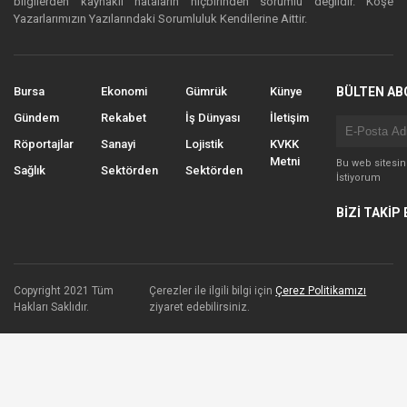
bilgilerden kaynaklı hataların hiçbirinden sorumlu değildir. Köşe
Yazarlarımızın Yazılarındaki Sorumluluk Kendilerine Aittir.
Bursa
Ekonomi
Gümrük
Künye
BÜLTEN AB
Gündem
Rekabet
İş Dünyası
İletişim
Röportajlar
Sanayi
Lojistik
KVKK
Metni
Bu web sitesi
Sağlık
Sektörden
Sektörden
İstiyorum
BİZİ TAKİP 
Copyright 2021 Tüm
Çerezler ile ilgili bilgi için
Çerez Politikamızı
Hakları Saklıdır.
ziyaret edebilirsiniz.