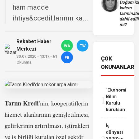
Doğum iz
ham madde
kıdem
tazminatı
ihtiya&ccedil;larının ka...
dahil edili
mi?
Rekabet Haber
WA
TW
Merkezi
30.07.2020 - 13:17 • 61
FB
ÇOK
Okunma
OKUNANLAR
"Ekonomi
1
Bilim
Tarım Kredi
'nin, kooperatiflerin
Kurulu
kurulsun"
hizmet alanlarının genişletilmesi,
gelirlerinin artırılması, iştirakleri
İş
dünyası
2
ve iş birliği kurulan özel sektör
2020'ye