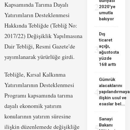
dünyası
2
Kapsamında Tarıma Dayalı
2020'ye
umutla
Yatırımların Desteklenmesi
bakıyor
Hakkında Tebliğde (Tebliğ No:
Dış
2017/22) Değişiklik Yapılmasına
ticaret
Dair Tebliği, Resmi Gazete'de
3
açığı,
ağustosta
yayımlanarak yürürlüğe girdi.
yüzde
168 arttı
Tebliğle, Kırsal Kalkınma
Gümrük
Yatırımlarının Desteklenmesi
alacaklarını
4
yapılandırmaya
Programı kapsamında tarıma
ilişkin usul ve
esaslar bel...
dayalı ekonomik yatırım
konularının yatırım süresine
Sanayi
5
Bakanı
ilişkin düzenlemede değişikliğe