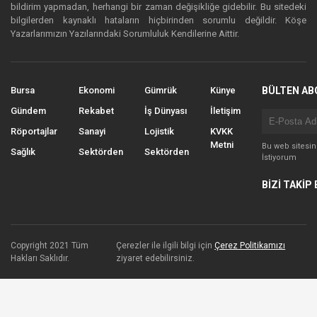
bildirim yapmadan, herhangi bir zaman değişikliğe gidebilir. Bu sitedeki
bilgilerden kaynaklı hataların hiçbirinden sorumlu değildir. Köşe
Yazarlarımızın Yazılarındaki Sorumluluk Kendilerine Aittir.
Bursa
Ekonomi
Gümrük
Künye
BÜLTEN AB
Gündem
Rekabet
İş Dünyası
İletişim
Röportajlar
Sanayi
Lojistik
KVKK
Metni
Bu web sitesi
Sağlık
Sektörden
Sektörden
İstiyorum
BİZİ TAKİP 
Copyright 2021 Tüm
Çerezler ile ilgili bilgi için
Çerez Politikamızı
Hakları Saklıdır.
ziyaret edebilirsiniz.