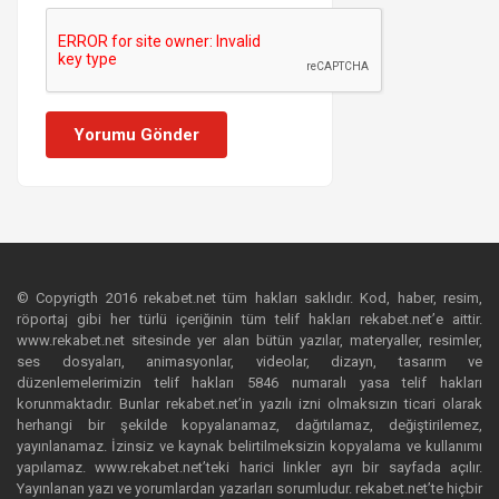
Yorumu Gönder
© Copyrigth 2016 rekabet.net tüm hakları saklıdır. Kod, haber, resim,
röportaj gibi her türlü içeriğinin tüm telif hakları rekabet.net’e aittir.
www.rekabet.net sitesinde yer alan bütün yazılar, materyaller, resimler,
ses dosyaları, animasyonlar, videolar, dizayn, tasarım ve
düzenlemelerimizin telif hakları 5846 numaralı yasa telif hakları
korunmaktadır. Bunlar rekabet.net’in yazılı izni olmaksızın ticari olarak
herhangi bir şekilde kopyalanamaz, dağıtılamaz, değiştirilemez,
yayınlanamaz. İzinsiz ve kaynak belirtilmeksizin kopyalama ve kullanımı
yapılamaz. www.rekabet.net’teki harici linkler ayrı bir sayfada açılır.
Yayınlanan yazı ve yorumlardan yazarları sorumludur. rekabet.net’te hiçbir