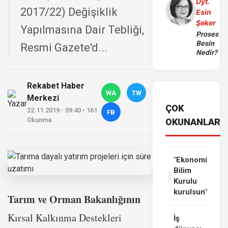
Dyt.
2017/22) Değişiklik
Esin
Şeker
Yapılmasına Dair Tebliği,
Proses
Besin
Resmi Gazete'd...
Nedir?
Rekabet Haber
WA
TW
Merkezi
ÇOK
22.11.2019 - 09:40 • 161
FB
Okunma
OKUNANLAR
"Ekonomi
1
Bilim
Kurulu
kurulsun"
Tarım ve Orman Bakanlığının
Kırsal Kalkınma Destekleri
İş