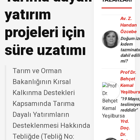
yatırım
Av. Z.
Handan
projeleri için
Özcebe
Doğum iz
süre uzatımı
kıdem
tazminatı
dahil edili
mi?
Tarım ve Orman
Prof Dr.
Behçet
Bakanlığının Kırsal
Kemal
Kalkınma Destekleri
Yeşilbur
"19 Mayıs
Kapsamında Tarıma
teslimiye
reddidir"
Dayalı Yatırımların
Yrd.
Desteklenmesi Hakkında
Doç.
Dr.
Tebliğde (Tebliğ No: