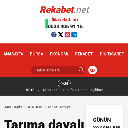
Rekabet
.net
İhbar Hattımız
0533 406 91 16
ANASAYFA
BURSA
EKONOMİ
REKABET
DIŞ TİCARET
24
10:18
/
Merkez Bankası faiz kararını açıkladı
Ana Sayfa
»
GÜNDEM
»
Haber Detayı
GÜNÜN
Tarıma dayalı
YAZARLARI