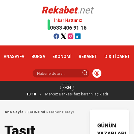
Rekabet
.net
İhbar Hattımız
0533 406 91 16
ANASAYFA
BURSA
EKONOMİ
REKABET
DIŞ TİCARET
24
10:18
/
Merkez Bankası faiz kararını açıkladı
Ana Sayfa
»
EKONOMİ
»
Haber Detayı
GÜNÜN
Taşıt
YAZARLARI