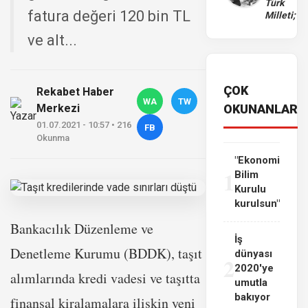
Türk
fatura değeri 120 bin TL
Milleti;
ve alt...
ÇOK
Rekabet Haber
WA
TW
Merkezi
OKUNANLAR
01.07.2021 - 10:57 • 216
FB
Okunma
"Ekonomi
1
Bilim
Kurulu
kurulsun"
Bankacılık Düzenleme ve
İş
Denetleme Kurumu (BDDK), taşıt
dünyası
2
2020'ye
alımlarında kredi vadesi ve taşıtta
umutla
bakıyor
finansal kiralamalara ilişkin yeni