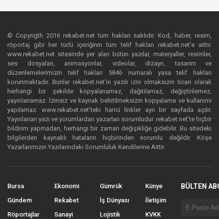
© Copyrigth 2016 rekabet.net tüm hakları saklıdır. Kod, haber, resim,
röportaj gibi her türlü içeriğinin tüm telif hakları rekabet.net’e aittir.
www.rekabet.net sitesinde yer alan bütün yazılar, materyaller, resimler,
ses dosyaları, animasyonlar, videolar, dizayn, tasarım ve
düzenlemelerimizin telif hakları 5846 numaralı yasa telif hakları
korunmaktadır. Bunlar rekabet.net’in yazılı izni olmaksızın ticari olarak
herhangi bir şekilde kopyalanamaz, dağıtılamaz, değiştirilemez,
yayınlanamaz. İzinsiz ve kaynak belirtilmeksizin kopyalama ve kullanımı
yapılamaz. www.rekabet.net’teki harici linkler ayrı bir sayfada açılır.
Yayınlanan yazı ve yorumlardan yazarları sorumludur. rekabet.net’te hiçbir
bildirim yapmadan, herhangi bir zaman değişikliğe gidebilir. Bu sitedeki
bilgilerden kaynaklı hataların hiçbirinden sorumlu değildir. Köşe
Yazarlarımızın Yazılarındaki Sorumluluk Kendilerine Aittir.
Bursa
Ekonomi
Gümrük
Künye
BÜLTEN AB
Gündem
Rekabet
İş Dünyası
İletişim
Röportajlar
Sanayi
Lojistik
KVKK