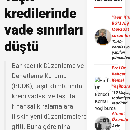
kredilerinde
Yasin Kır
BGM A.Ş 
vade sınırları
Mevzuat
sorumlu
düştü
Tarife
korelasy
yapılan
güncelle
Bankacılık Düzenleme ve
Prof Dr.
Behçet
Denetleme Kurumu
Kemal
(BDDK), taşıt alımlarında
Yeşilbur
"19 Mayıs
kredi vadesi ve taşıtta
teslimiye
reddidir"
finansal kiralamalara
Ahmet
ilişkin yeni düzenlemelere
Özenalp
gitti. Buna göre nihai
Aziz