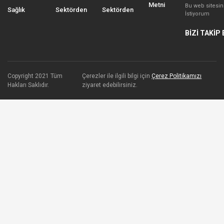
Metni
Bu web sitesi
Sağlık
Sektörden
Sektörden
İstiyorum
BİZİ TAKİP 
Copyright 2021 Tüm
Çerezler ile ilgili bilgi için
Çerez Politikamızı
Hakları Saklıdır.
ziyaret edebilirsiniz.