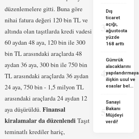
düzenlemelere gitti. Buna göre
Dış
ticaret
nihai fatura değeri 120 bin TL ve
3
açığı,
altında olan taşıtlarda kredi vadesi
ağustosta
yüzde
60 aydan 48 aya, 120 bin ile 300
168 arttı
bin TL arasındaki araçlarda 48
Gümrük
aydan 36 aya, 300 bin ile 750 bin
alacaklarını
4
yapılandırmaya
TL arasındaki araçlarda 36 aydan
ilişkin usul ve
24 aya, 750 bin - 1,5 milyon TL
esaslar bel...
arasındaki araçlarda 24 aydan 12
Sanayi
5
Finansal
aya düşürüldü.
Bakanı
Müjdeyi
kiralamalar da düzenlendi
Taşıt
verdi!
teminatlı krediler hariç,