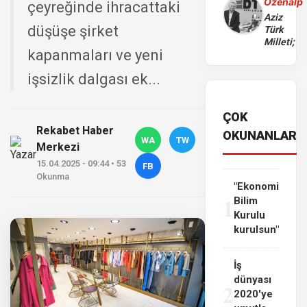
Özenalp
çeyreğinde ihracattaki
Aziz
düşüşe şirket
Türk
Milleti;
kapanmaları ve yeni
işsizlik dalgası ek...
ÇOK
Rekabet Haber
OKUNANLAR
WA
TW
Merkezi
15.04.2025 - 09:44 • 53
FB
Okunma
"Ekonomi
1
Bilim
Kurulu
kurulsun"
İş
dünyası
2
2020'ye