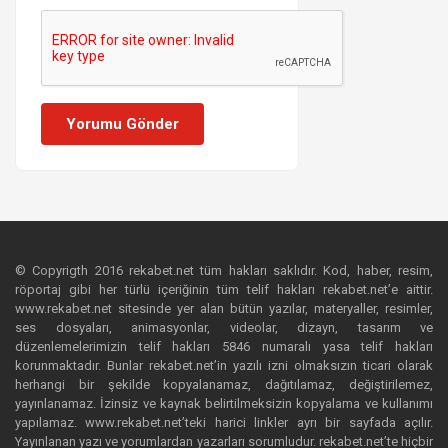
Yorumu Gönder
© Copyrigth 2016 rekabet.net tüm hakları saklıdır. Kod, haber, resim,
röportaj gibi her türlü içeriğinin tüm telif hakları rekabet.net’e aittir.
www.rekabet.net sitesinde yer alan bütün yazılar, materyaller, resimler,
ses dosyaları, animasyonlar, videolar, dizayn, tasarım ve
düzenlemelerimizin telif hakları 5846 numaralı yasa telif hakları
korunmaktadır. Bunlar rekabet.net’in yazılı izni olmaksızın ticari olarak
herhangi bir şekilde kopyalanamaz, dağıtılamaz, değiştirilemez,
yayınlanamaz. İzinsiz ve kaynak belirtilmeksizin kopyalama ve kullanımı
yapılamaz. www.rekabet.net’teki harici linkler ayrı bir sayfada açılır.
Yayınlanan yazı ve yorumlardan yazarları sorumludur. rekabet.net’te hiçbir