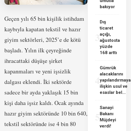
umutla
bakıyor
Geçen yılı 65 bin kişilik istihdam
Dış
kaybıyla kapatan tekstil ve hazır
ticaret
3
açığı,
giyim sektörleri, 2025’e de kötü
ağustosta
yüzde
başladı. Yılın ilk çeyreğinde
168 arttı
ihracattaki düşüşe şirket
Gümrük
kapanmaları ve yeni işsizlik
alacaklarını
4
yapılandırmaya
dalgası eklendi. İki sektörde
ilişkin usul ve
sadece bir ayda yaklaşık 15 bin
esaslar bel...
kişi daha işsiz kaldı. Ocak ayında
Sanayi
hazır giyim sektöründe 10 bin 640,
5
Bakanı
Müjdeyi
tekstil sektöründe ise 4 bin 80
verdi!