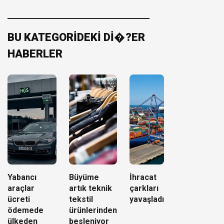
BU KATEGORİDEKİ Dİ�?ER
HABERLER
Yabancı
Büyüme
İhracat
araçlar
artık teknik
çarkları
ücreti
tekstil
yavaşladı
ödemede
ürünlerinden
ülkeden
besleniyor