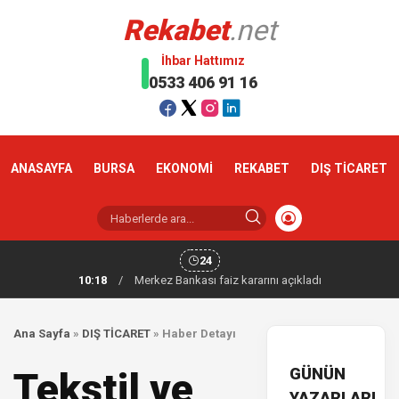
Rekabet
.net
İhbar Hattımız
0533 406 91 16
ANASAYFA
BURSA
EKONOMİ
REKABET
DIŞ TİCARET
24
10:18
/
Merkez Bankası faiz kararını açıkladı
Ana Sayfa
»
DIŞ TİCARET
»
Haber Detayı
GÜNÜN
Tekstil ve
YAZARLARI