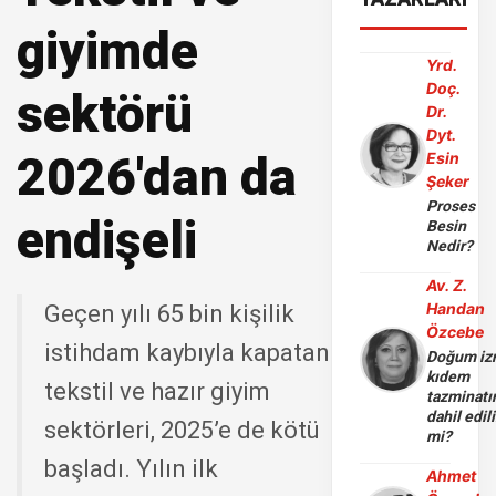
giyimde
Yrd.
Doç.
sektörü
Dr.
Dyt.
2026'dan da
Esin
Şeker
Proses
endişeli
Besin
Nedir?
Av. Z.
Handan
Geçen yılı 65 bin kişilik
Özcebe
istihdam kaybıyla kapatan
Doğum iz
kıdem
tekstil ve hazır giyim
tazminatı
dahil edili
sektörleri, 2025’e de kötü
mi?
başladı. Yılın ilk
Ahmet