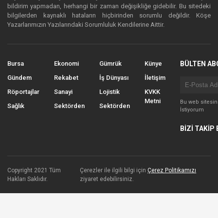
bildirim yapmadan, herhangi bir zaman değişikliğe gidebilir. Bu sitedeki
bilgilerden kaynaklı hataların hiçbirinden sorumlu değildir. Köşe
Yazarlarımızın Yazılarındaki Sorumluluk Kendilerine Aittir.
Bursa
Ekonomi
Gümrük
Künye
BÜLTEN AB
Gündem
Rekabet
İş Dünyası
İletişim
Röportajlar
Sanayi
Lojistik
KVKK
Metni
Bu web sitesi
Sağlık
Sektörden
Sektörden
İstiyorum
BİZİ TAKİP 
Copyright 2021 Tüm
Çerezler ile ilgili bilgi için
Çerez Politikamızı
Hakları Saklıdır.
ziyaret edebilirsiniz.