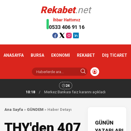
Rekabet
.net
İhbar Hattımız
0533 406 91 16
ANASAYFA
BURSA
EKONOMİ
REKABET
DIŞ TİCARET
24
10:18
/
Merkez Bankası faiz kararını açıkladı
Ana Sayfa
»
GÜNDEM
»
Haber Detayı
GÜNÜN
THY'den 407
YAZARLARI