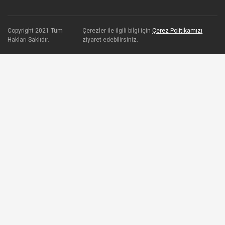
Copyright 2021 Tüm
Çerezler ile ilgili bilgi için
Çerez Politikamızı
Hakları Saklıdır.
ziyaret edebilirsiniz.