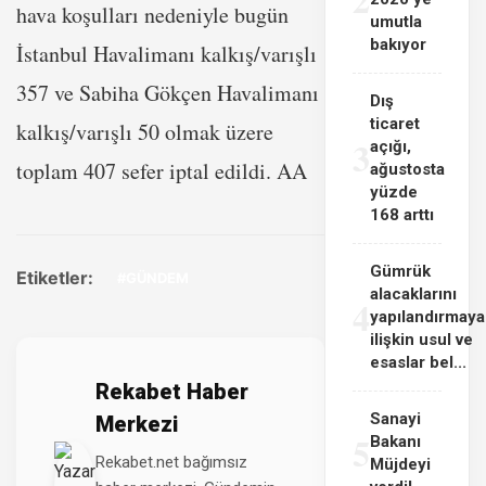
hava koşulları nedeniyle bugün
umutla
bakıyor
İstanbul Havalimanı kalkış/varışlı
357 ve Sabiha Gökçen Havalimanı
Dış
ticaret
kalkış/varışlı 50 olmak üzere
3
açığı,
toplam 407 sefer iptal edildi. AA
ağustosta
yüzde
168 arttı
Gümrük
Etiketler:
#GÜNDEM
alacaklarını
4
yapılandırmaya
ilişkin usul ve
esaslar bel...
Rekabet Haber
Sanayi
Merkezi
5
Bakanı
Rekabet.net bağımsız
Müjdeyi