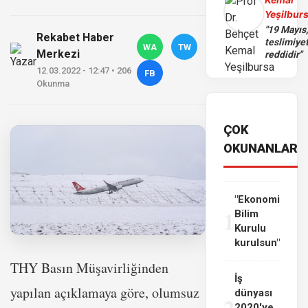
Yeşilbur
"19 Mayıs
Rekabet Haber
teslimiye
WA
TW
Merkezi
reddidir"
12.03.2022 - 12:47 • 206
FB
Okunma
ÇOK
OKUNANLAR
"Ekonomi
1
Bilim
Kurulu
kurulsun"
THY Basın Müşavirliğinden
İş
yapılan açıklamaya göre, olumsuz
dünyası
2
2020'ye