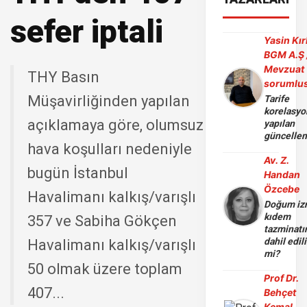
sefer iptali
Yasin Kır
BGM A.Ş 
Mevzuat
THY Basın
sorumlu
Müşavirliğinden yapılan
Tarife
korelasy
açıklamaya göre, olumsuz
yapılan
güncelle
hava koşulları nedeniyle
Av. Z.
bugün İstanbul
Handan
Özcebe
Havalimanı kalkış/varışlı
Doğum iz
kıdem
357 ve Sabiha Gökçen
tazminatı
dahil edili
Havalimanı kalkış/varışlı
mi?
50 olmak üzere toplam
Prof Dr.
407...
Behçet
Kemal