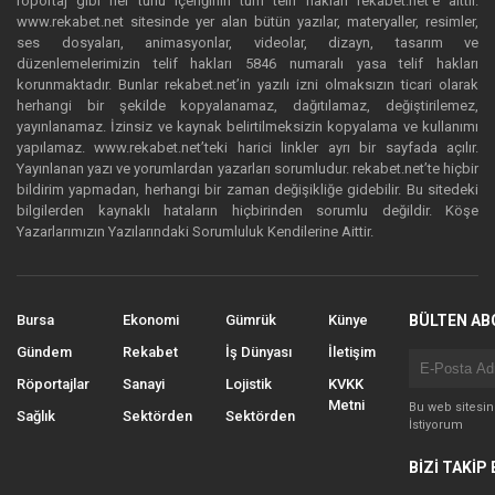
röportaj gibi her türlü içeriğinin tüm telif hakları rekabet.net’e aittir.
www.rekabet.net sitesinde yer alan bütün yazılar, materyaller, resimler,
ses dosyaları, animasyonlar, videolar, dizayn, tasarım ve
düzenlemelerimizin telif hakları 5846 numaralı yasa telif hakları
korunmaktadır. Bunlar rekabet.net’in yazılı izni olmaksızın ticari olarak
herhangi bir şekilde kopyalanamaz, dağıtılamaz, değiştirilemez,
yayınlanamaz. İzinsiz ve kaynak belirtilmeksizin kopyalama ve kullanımı
yapılamaz. www.rekabet.net’teki harici linkler ayrı bir sayfada açılır.
Yayınlanan yazı ve yorumlardan yazarları sorumludur. rekabet.net’te hiçbir
bildirim yapmadan, herhangi bir zaman değişikliğe gidebilir. Bu sitedeki
bilgilerden kaynaklı hataların hiçbirinden sorumlu değildir. Köşe
Yazarlarımızın Yazılarındaki Sorumluluk Kendilerine Aittir.
Bursa
Ekonomi
Gümrük
Künye
BÜLTEN AB
Gündem
Rekabet
İş Dünyası
İletişim
Röportajlar
Sanayi
Lojistik
KVKK
Metni
Bu web sitesi
Sağlık
Sektörden
Sektörden
İstiyorum
BİZİ TAKİP 