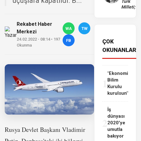
uçuşlara kapatıldı. B...
Türk
Milleti;
Rekabet Haber
WA
TW
Merkezi
24.02.2022 - 08:14 • 197
FB
ÇOK
Okunma
OKUNANLAR
"Ekonomi
1
Bilim
Kurulu
kurulsun"
İş
dünyası
2
2020'ye
Rusya Devlet Başkanı Vladimir
umutla
bakıyor
Putin, Donbass'taki iki bölgeyi