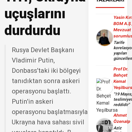
uçuşlarını
Yasin Kır
BGM A.Ş 
durdurdu
Mevzuat
sorumlu
Tarife
korelasy
Rusya Devlet Başkanı
yapılan
güncelle
Vladimir Putin,
Prof Dr.
Donbass'taki iki bölgeyi
Behçet
tanıdıktan sonra askeri
Kemal
Yeşilbur
operasyonu başlattı.
"19 Mayıs
teslimiye
Putin'in askeri
reddidir"
operasyonu başlatmasıyla
Ahmet
Ukrayna hava sahası sivil
Özenalp
Aziz