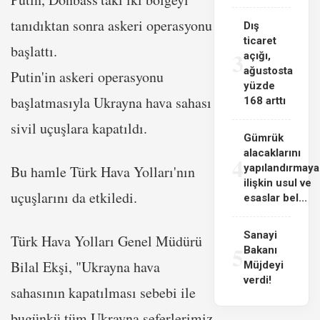
tanıdıktan sonra askeri operasyonu
Dış
ticaret
başlattı.
3
açığı,
ağustosta
Putin'in askeri operasyonu
yüzde
başlatmasıyla Ukrayna hava sahası
168 arttı
sivil uçuşlara kapatıldı.
Gümrük
alacaklarını
4
yapılandırmaya
Bu hamle Türk Hava Yolları'nın
ilişkin usul ve
uçuşlarını da etkiledi.
esaslar bel...
Sanayi
Türk Hava Yolları Genel Müdürü
5
Bakanı
Bilal Ekşi, "Ukrayna hava
Müjdeyi
verdi!
sahasının kapatılması sebebi ile
bugünkü tüm Ukrayna seferlerimiz