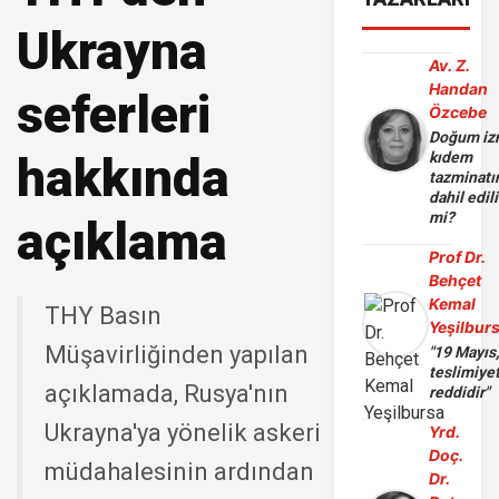
Ukrayna
Av. Z.
Handan
seferleri
Özcebe
Doğum iz
hakkında
kıdem
tazminatı
dahil edili
mi?
açıklama
Prof Dr.
Behçet
Kemal
THY Basın
Yeşilbur
Müşavirliğinden yapılan
"19 Mayıs
teslimiye
açıklamada, Rusya'nın
reddidir"
Ukrayna'ya yönelik askeri
Yrd.
Doç.
müdahalesinin ardından
Dr.