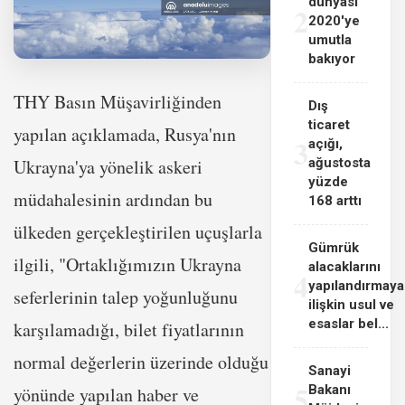
dünyası
2
2020'ye
umutla
bakıyor
THY Basın Müşavirliğinden
Dış
ticaret
yapılan açıklamada, Rusya'nın
3
açığı,
Ukrayna'ya yönelik askeri
ağustosta
yüzde
müdahalesinin ardından bu
168 arttı
ülkeden gerçekleştirilen uçuşlarla
Gümrük
ilgili, "Ortaklığımızın Ukrayna
alacaklarını
4
yapılandırmaya
seferlerinin talep yoğunluğunu
ilişkin usul ve
esaslar bel...
karşılamadığı, bilet fiyatlarının
normal değerlerin üzerinde olduğu
Sanayi
5
Bakanı
yönünde yapılan haber ve