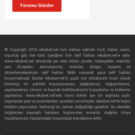
Yorumu Gönder
© Copyrigth 2016 rekabet.net tüm hakları saklıdır. Kod, haber, resim,
röportaj gibi her türlü içeriğinin tüm telif hakları rekabet.net’e aittir.
www.rekabet.net sitesinde yer alan bütün yazılar, materyaller, resimler,
ses dosyaları, animasyonlar, videolar, dizayn, tasarım ve
düzenlemelerimizin telif hakları 5846 numaralı yasa telif hakları
korunmaktadır. Bunlar rekabet.net’in yazılı izni olmaksızın ticari olarak
herhangi bir şekilde kopyalanamaz, dağıtılamaz, değiştirilemez,
yayınlanamaz. İzinsiz ve kaynak belirtilmeksizin kopyalama ve kullanımı
yapılamaz. www.rekabet.net’teki harici linkler ayrı bir sayfada açılır.
Yayınlanan yazı ve yorumlardan yazarları sorumludur. rekabet.net’te hiçbir
bildirim yapmadan, herhangi bir zaman değişikliğe gidebilir. Bu sitedeki
bilgilerden kaynaklı hataların hiçbirinden sorumlu değildir. Köşe
Yazarlarımızın Yazılarındaki Sorumluluk Kendilerine Aittir.