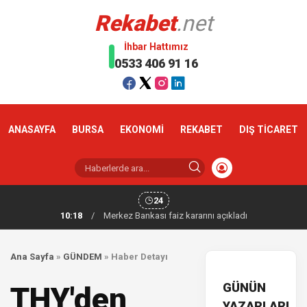
Rekabet
.net
İhbar Hattımız
0533 406 91 16
ANASAYFA
BURSA
EKONOMİ
REKABET
DIŞ TİCARET
24
10:18
/
Merkez Bankası faiz kararını açıkladı
Ana Sayfa
»
GÜNDEM
»
Haber Detayı
GÜNÜN
THY'den
YAZARLARI