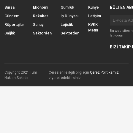
Bursa
Ekonomi
Gümrük
Künye
BÜLTEN AB
Gündem
Rekabet
İş Dünyası
İletişim
Röportajlar
Sanayi
Lojistik
KVKK
Metni
Bu web sitesi
Sağlık
Sektörden
Sektörden
İstiyorum
BİZİ TAKİP 
Copyright 2021 Tüm
Çerezler ile ilgili bilgi için
Çerez Politikamızı
Hakları Saklıdır.
ziyaret edebilirsiniz.