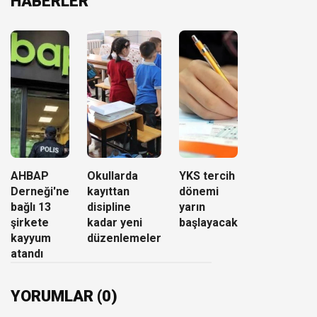
HABERLER
AHBAP
Okullarda
YKS tercih
Derneği'ne
kayıttan
dönemi
bağlı 13
disipline
yarın
şirkete
kadar yeni
başlayacak
kayyum
düzenlemeler
atandı
YORUMLAR (0)