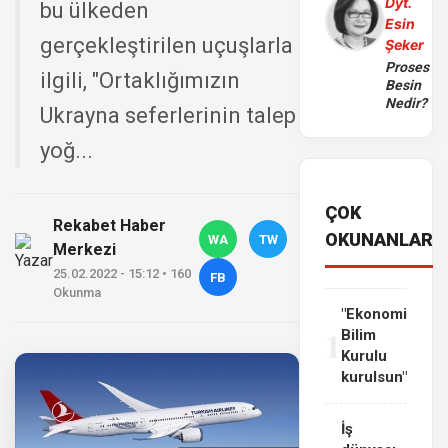
Dyt.
bu ülkeden
Esin
gerçekleştirilen uçuşlarla
Şeker
Proses
ilgili, "Ortaklığımızın
Besin
Nedir?
Ukrayna seferlerinin talep
yoğ...
ÇOK
Rekabet Haber
OKUNANLAR
WA
TW
Merkezi
25.02.2022 - 15:12 • 160
FB
Okunma
"Ekonomi
1
Bilim
Kurulu
kurulsun"
İş