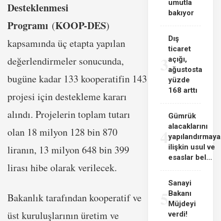
umutla
Desteklenmesi
bakıyor
Programı
KOOP-DES
(
)
Dış
kapsamında üç etapta yapılan
ticaret
3
değerlendirmeler sonucunda,
açığı,
ağustosta
bugüne kadar 133 kooperatifin 143
yüzde
168 arttı
projesi için destekleme kararı
alındı. Projelerin toplam tutarı
Gümrük
alacaklarını
4
olan 18 milyon 128 bin 870
yapılandırmaya
ilişkin usul ve
liranın, 13 milyon 648 bin 399
esaslar bel...
lirası hibe olarak verilecek.
Sanayi
5
Bakanı
Bakanlık tarafından kooperatif ve
Müjdeyi
üst kuruluşlarının üretim ve
verdi!