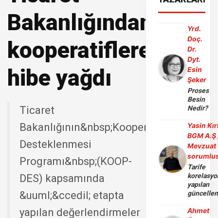
Bakanlığından
Yrd.
Doç.
kooperatiflere
Dr.
Dyt.
hibe yağdı
Esin
Şeker
Proses
Besin
Ticaret
Nedir?
Bakanlığının&nbsp;Kooperatiflerin
Yasin Kır
BGM A.Ş 
Desteklenmesi
Mevzuat
sorumlu
Programı&nbsp;(KOOP-
Tarife
korelasy
DES) kapsamında
yapılan
&uuml;&ccedil; etapta
güncelle
yapılan değerlendirmeler
Ahmet