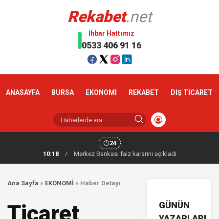
Rekabet
.net
İhbar Hattımız
0533 406 91 16
ANASAYFA
BURSA
EKONOMİ
REKABET
DIŞ TİCARET
24
10:18
/
Merkez Bankası faiz kararını açıkladı
Ana Sayfa
»
EKONOMİ
»
Haber Detayı
GÜNÜN
Ticaret
YAZARLARI