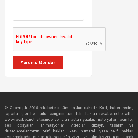
Yorumu Gönder
© Copyrigth 2016 rekabet.net tüm hakları saklıdır. Kod, haber, resim,
röportaj gibi her türlü içeriğinin tüm telif hakları rekabet.net’e aittir.
www.rekabet.net sitesinde yer alan bütün yazılar, materyaller, resimler,
ses dosyaları, animasyonlar, videolar, dizayn, tasarım ve
düzenlemelerimizin telif hakları 5846 numaralı yasa telif hakları
korunmaktadır. Bunlar rekabet.net’in yazılı izni olmaksızın ticari olarak