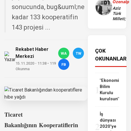
Özenalp
sonucunda, bug&uuml;ne
Aziz
Türk
kadar 133 kooperatifin
Milleti;
143 projesi ...
Rekabet Haber
ÇOK
WA
TW
Merkezi
OKUNANLAR
15.11.2020 - 11:38 • 119
FB
Okunma
"Ekonomi
1
Bilim
Kurulu
kurulsun"
Ticaret
İş
dünyası
2
Bakanlığının
Kooperatiflerin
2020'ye