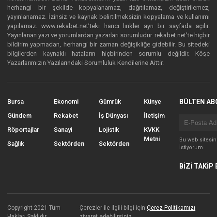
herhangi bir şekilde kopyalanamaz, dağıtılamaz, değiştirilemez,
yayınlanamaz. İzinsiz ve kaynak belirtilmeksizin kopyalama ve kullanımı
yapılamaz. www.rekabet.net’teki harici linkler ayrı bir sayfada açılır.
Yayınlanan yazı ve yorumlardan yazarları sorumludur. rekabet.net’te hiçbir
bildirim yapmadan, herhangi bir zaman değişikliğe gidebilir. Bu sitedeki
bilgilerden kaynaklı hataların hiçbirinden sorumlu değildir. Köşe
Yazarlarımızın Yazılarındaki Sorumluluk Kendilerine Aittir.
Bursa
Ekonomi
Gümrük
Künye
BÜLTEN AB
Gündem
Rekabet
İş Dünyası
İletişim
Röportajlar
Sanayi
Lojistik
KVKK
Metni
Bu web sitesi
Sağlık
Sektörden
Sektörden
İstiyorum
BİZİ TAKİP 
Copyright 2021 Tüm
Çerezler ile ilgili bilgi için
Çerez Politikamızı
Hakları Saklıdır.
ziyaret edebilirsiniz.