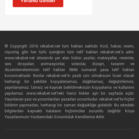
Yorumu Gönder
© Copyrigth 2016 rekabet.net tüm hakları saklıdır. Kod, haber, resim,
röportaj gibi her türlü içeriğinin tüm telif hakları rekabet.net’e aittir.
www.rekabet.net sitesinde yer alan bütün yazılar, materyaller, resimler,
ses dosyaları, animasyonlar, videolar, dizayn, tasarım ve
düzenlemelerimizin telif hakları 5846 numaralı yasa telif hakları
korunmaktadır. Bunlar rekabet.net’in yazılı izni olmaksızın ticari olarak
herhangi bir şekilde kopyalanamaz, dağıtılamaz, değiştirilemez,
yayınlanamaz. İzinsiz ve kaynak belirtilmeksizin kopyalama ve kullanımı
yapılamaz. www.rekabet.net’teki harici linkler ayrı bir sayfada açılır.
Yayınlanan yazı ve yorumlardan yazarları sorumludur. rekabet.net’te hiçbir
bildirim yapmadan, herhangi bir zaman değişikliğe gidebilir. Bu sitedeki
bilgilerden kaynaklı hataların hiçbirinden sorumlu değildir. Köşe
Yazarlarımızın Yazılarındaki Sorumluluk Kendilerine Aittir.