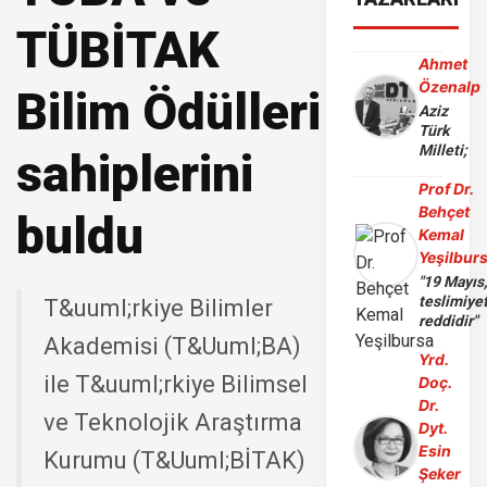
TÜBİTAK
Ahmet
Özenalp
Bilim Ödülleri
Aziz
Türk
Milleti;
sahiplerini
Prof Dr.
Behçet
buldu
Kemal
Yeşilbur
"19 Mayıs
teslimiye
T&uuml;rkiye Bilimler
reddidir"
Akademisi (T&Uuml;BA)
Yrd.
ile T&uuml;rkiye Bilimsel
Doç.
Dr.
ve Teknolojik Araştırma
Dyt.
Esin
Kurumu (T&Uuml;BİTAK)
Şeker