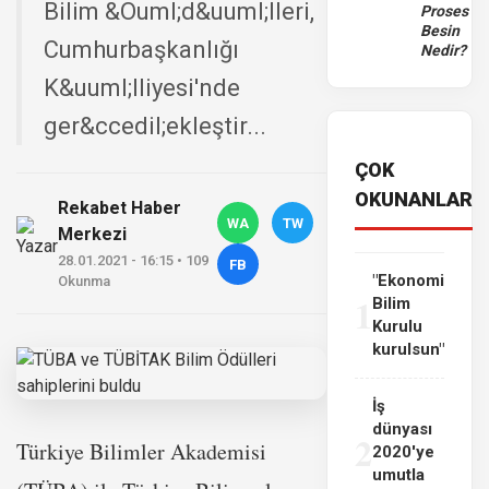
Bilim &Ouml;d&uuml;lleri,
Proses
Besin
Cumhurbaşkanlığı
Nedir?
K&uuml;lliyesi'nde
ger&ccedil;ekleştir...
ÇOK
OKUNANLAR
Rekabet Haber
WA
TW
Merkezi
28.01.2021 - 16:15 • 109
FB
"Ekonomi
Okunma
1
Bilim
Kurulu
kurulsun"
İş
dünyası
2
Türkiye Bilimler Akademisi
2020'ye
umutla