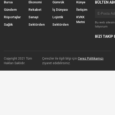
Bursa
Ekonomi
Gümrük
Künye
BÜLTEN AB
Gündem
Rekabet
İş Dünyası
İletişim
Röportajlar
Sanayi
Lojistik
KVKK
Metni
Bu web sitesi
Sağlık
Sektörden
Sektörden
İstiyorum
BİZİ TAKİP 
Copyright 2021 Tüm
Çerezler ile ilgili bilgi için
Çerez Politikamızı
Hakları Saklıdır.
ziyaret edebilirsiniz.