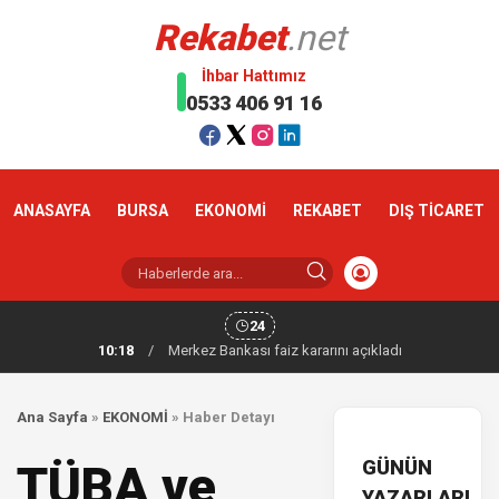
Rekabet
.net
İhbar Hattımız
0533 406 91 16
ANASAYFA
BURSA
EKONOMİ
REKABET
DIŞ TİCARET
24
10:18
/
Merkez Bankası faiz kararını açıkladı
Ana Sayfa
»
EKONOMİ
»
Haber Detayı
GÜNÜN
TÜBA ve
YAZARLARI