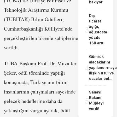
(TÜBA) ile Türkiye Bilimsel ve
bakıyor
Teknolojik Araştırma Kurumu
Dış
(TÜBİTAK) Bilim Ödülleri,
ticaret
3
açığı,
Cumhurbaşkanlığı Külliyesi'nde
ağustosta
gerçekleştirilen törenle sahiplerine
yüzde
168 arttı
verildi.
Gümrük
TÜBA Başkanı Prof. Dr. Muzaffer
alacaklarını
4
yapılandırmaya
Şeker, ödül töreninde yaptığı
ilişkin usul ve
esaslar bel...
konuşmada, Türkiye'nin bilim
insanlarının çalışmaları sayesinde
Sanayi
5
Bakanı
gelecek hedeflerine daha da
Müjdeyi
verdi!
yaklaştığını vurgulayarak, ödül