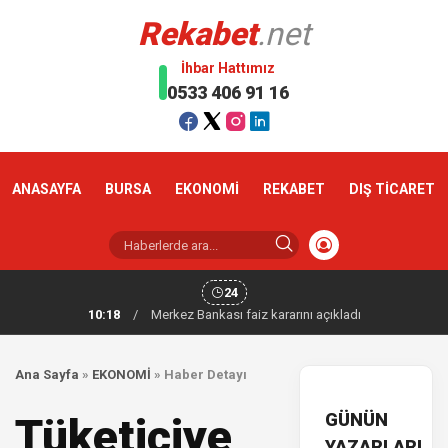
Rekabet
.net
İhbar Hattımız
0533 406 91 16
ANASAYFA
BURSA
EKONOMİ
REKABET
DIŞ TİCARET
24
10:18
/
Merkez Bankası faiz kararını açıkladı
Ana Sayfa
»
EKONOMİ
»
Haber Detayı
GÜNÜN
Tüketiciye
YAZARLARI