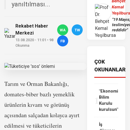
Behçet
yanıltılması...
Kemal
Yeşilbur
"19 Mayıs
teslimiye
Rekabet Haber
reddidir"
WA
TW
Merkezi
13.08.2020 - 11:01 • 98
FB
Okunma
ÇOK
OKUNANLAR
Tarım ve Orman Bakanlığı,
"Ekonomi
domates-biber bazlı yemeklik
1
Bilim
ürünlerin kıvam ve görünüş
Kurulu
kurulsun"
açısından salçadan kolayca ayırt
edilmesi ve tüketicilerin
İş