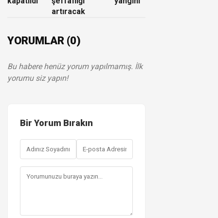
kapatıldı
şeffaflığı
yangını
artıracak
YORUMLAR (0)
Bu habere henüz yorum yapılmamış. İlk
yorumu siz yapın!
Bir Yorum Bırakın