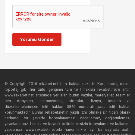
Yorumu Gönder
© Copyrigth 2016 rekabet.net tüm hakları saklıdır. Kod, haber, resim,
röportaj gibi her türlü içeriğinin tüm telif hakları rekabet.net’e aittir.
www.rekabet.net sitesinde yer alan bütün yazılar, materyaller, resimler,
ses dosyaları, animasyonlar, videolar, dizayn, tasarım ve
düzenlemelerimizin telif hakları 5846 numaralı yasa telif hakları
korunmaktadır. Bunlar rekabet.net’in yazılı izni olmaksızın ticari olarak
herhangi bir şekilde kopyalanamaz, dağıtılamaz, değiştirilemez,
yayınlanamaz. İzinsiz ve kaynak belirtilmeksizin kopyalama ve kullanımı
yapılamaz. www.rekabet.net’teki harici linkler ayrı bir sayfada açılır.