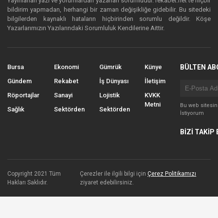
Yayınlanan yazı ve yorumlardan yazarları sorumludur. rekabet.net’te hiçbir
bildirim yapmadan, herhangi bir zaman değişikliğe gidebilir. Bu sitedeki
bilgilerden kaynaklı hataların hiçbirinden sorumlu değildir. Köşe
Yazarlarımızın Yazılarındaki Sorumluluk Kendilerine Aittir.
Bursa
Ekonomi
Gümrük
Künye
BÜLTEN AB
Gündem
Rekabet
İş Dünyası
İletişim
Röportajlar
Sanayi
Lojistik
KVKK
Metni
Bu web sitesi
Sağlık
Sektörden
Sektörden
İstiyorum
BİZİ TAKİP 
Copyright 2021 Tüm
Çerezler ile ilgili bilgi için
Çerez Politikamızı
Hakları Saklıdır.
ziyaret edebilirsiniz.