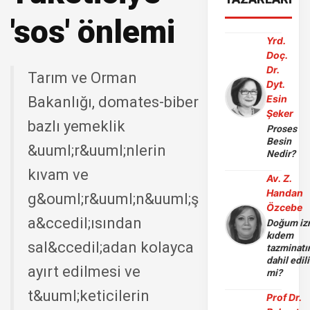
'sos' önlemi
Yrd.
Doç.
Dr.
Tarım ve Orman
Dyt.
Esin
Bakanlığı, domates-biber
Şeker
bazlı yemeklik
Proses
Besin
&uuml;r&uuml;nlerin
Nedir?
kıvam ve
Av. Z.
Handan
g&ouml;r&uuml;n&uuml;ş
Özcebe
a&ccedil;ısından
Doğum iz
kıdem
sal&ccedil;adan kolayca
tazminatı
dahil edili
ayırt edilmesi ve
mi?
t&uuml;keticilerin
Prof Dr.