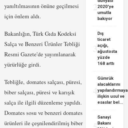
dünyası
2
yanıltılmasının önüne geçilmesi
2020'ye
umutla
için önlem aldı.
bakıyor
Bakanlığın, Türk Gıda Kodeksi
Dış
ticaret
Salça ve Benzeri Ürünler Tebliği
3
açığı,
ağustosta
Resmi Gazete'de yayımlanarak
yüzde
yürürlüğe girdi.
168 arttı
Gümrük
Tebliğle, domates salçası, püresi,
alacaklarını
4
yapılandırmaya
biber salçası, püresi ve karışık
ilişkin usul ve
salça ile ilgili düzenleme yapıldı.
esaslar bel...
Domates sosu ve benzeri domates
Sanayi
ürünleri ile çeşnilendirilmiş biber
5
Bakanı