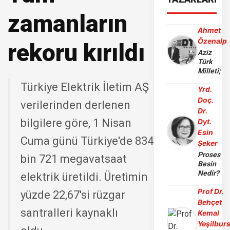
zamanların
Ahmet
Özenalp
rekoru kırıldı
Aziz
Türk
Milleti;
Türkiye Elektrik İletim AŞ
Yrd.
Doç.
verilerinden derlenen
Dr.
bilgilere göre, 1 Nisan
Dyt.
Esin
Cuma günü Türkiye'de 834
Şeker
Proses
bin 721 megavatsaat
Besin
Nedir?
elektrik üretildi. Üretimin
Prof Dr.
yüzde 22,67'si rüzgar
Behçet
santralleri kaynaklı
Kemal
Yeşilbur