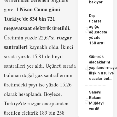
bakıyor
1 Nisan Cuma günü
göre,
Dış
Türkiye'de 834 bin 721
ticaret
3
megavatsaat elektrik üretildi.
açığı,
ağustosta
rüzgar
Üretimin yüzde 22,67'si
yüzde
168 arttı
santralleri
kaynaklı oldu. İkinci
sırada yüzde 15,81 ile linyit
Gümrük
alacaklarını
4
santralleri yer aldı. Üçüncü sırada
yapılandırmaya
ilişkin usul ve
bulunan doğal gaz santrallerinin
esaslar bel...
üretimdeki payı ise yüzde 15,26
Sanayi
olarak hesaplandı. Böylece,
5
Bakanı
Türkiye'de rüzgar enerjisinden
Müjdeyi
verdi!
üretilen elektrik 189 bin 258