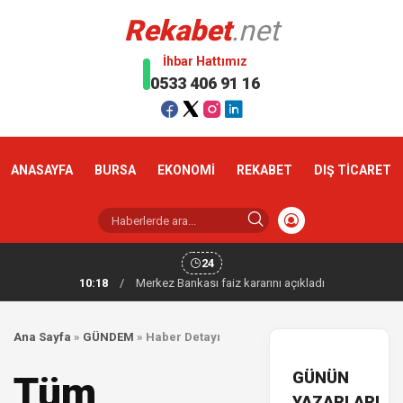
Rekabet
.net
İhbar Hattımız
0533 406 91 16
ANASAYFA
BURSA
EKONOMİ
REKABET
DIŞ TİCARET
24
10:18
/
Merkez Bankası faiz kararını açıkladı
Ana Sayfa
»
GÜNDEM
»
Haber Detayı
GÜNÜN
Tüm
YAZARLARI