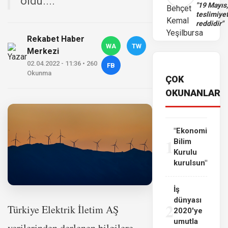
oldu....
"19 Mayıs
teslimiye
reddidir"
Rekabet Haber
WA
TW
Merkezi
02.04.2022 - 11:36 • 260
FB
Okunma
ÇOK
OKUNANLAR
"Ekonomi
1
Bilim
Kurulu
kurulsun"
İş
dünyası
2
Türkiye Elektrik İletim AŞ
2020'ye
umutla
verilerinden derlenen bilgilere