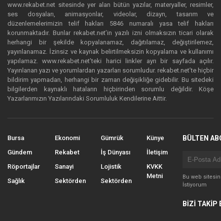
www.rekabet.net sitesinde yer alan bütün yazılar, materyaller, resimler,
ses dosyaları, animasyonlar, videolar, dizayn, tasarım ve
düzenlemelerimizin telif hakları 5846 numaralı yasa telif hakları
korunmaktadır. Bunlar rekabet.net’in yazılı izni olmaksızın ticari olarak
herhangi bir şekilde kopyalanamaz, dağıtılamaz, değiştirilemez,
yayınlanamaz. İzinsiz ve kaynak belirtilmeksizin kopyalama ve kullanımı
yapılamaz. www.rekabet.net’teki harici linkler ayrı bir sayfada açılır.
Yayınlanan yazı ve yorumlardan yazarları sorumludur. rekabet.net’te hiçbir
bildirim yapmadan, herhangi bir zaman değişikliğe gidebilir. Bu sitedeki
bilgilerden kaynaklı hataların hiçbirinden sorumlu değildir. Köşe
Yazarlarımızın Yazılarındaki Sorumluluk Kendilerine Aittir.
Bursa
Ekonomi
Gümrük
Künye
BÜLTEN AB
Gündem
Rekabet
İş Dünyası
İletişim
Röportajlar
Sanayi
Lojistik
KVKK
Metni
Bu web sitesi
Sağlık
Sektörden
Sektörden
İstiyorum
BİZİ TAKİP 