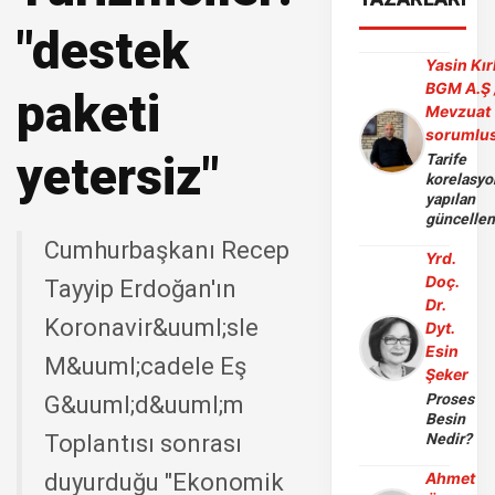
"destek
Yasin Kır
BGM A.Ş 
paketi
Mevzuat
sorumlu
yetersiz"
Tarife
korelasy
yapılan
güncelle
Cumhurbaşkanı Recep
Yrd.
Doç.
Tayyip Erdoğan'ın
Dr.
Koronavir&uuml;sle
Dyt.
Esin
M&uuml;cadele Eş
Şeker
Proses
G&uuml;d&uuml;m
Besin
Toplantısı sonrası
Nedir?
duyurduğu "Ekonomik
Ahmet