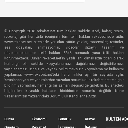
© Copyrigth 2016 rekabet.net tüm hakları saklıdır. Kod, haber, resim,
röportaj gibi her türlü içeriğinin tüm telif hakları rekabet.net’e aittir.
www.rekabet.net sitesinde yer alan bütün yazılar, materyaller, resimler,
ses dosyaları, animasyonlar, videolar, dizayn, tasarım ve
düzenlemelerimizin telif hakları 5846 numaralı yasa telif hakları
korunmaktadır. Bunlar rekabet.net’in yazılı izni olmaksızın ticari olarak
herhangi bir şekilde kopyalanamaz, dağıtılamaz, değiştirilemez,
yayınlanamaz. İzinsiz ve kaynak belirtilmeksizin kopyalama ve kullanımı
yapılamaz. www.rekabet.net’teki harici linkler ayrı bir sayfada açılır.
Yayınlanan yazı ve yorumlardan yazarları sorumludur. rekabet.net’te hiçbir
bildirim yapmadan, herhangi bir zaman değişikliğe gidebilir. Bu sitedeki
bilgilerden kaynaklı hataların hiçbirinden sorumlu değildir. Köşe
Yazarlarımızın Yazılarındaki Sorumluluk Kendilerine Aittir.
Bursa
Ekonomi
Gümrük
Künye
BÜLTEN AB
Gündem
Rekabet
İş Dünyası
İletişim