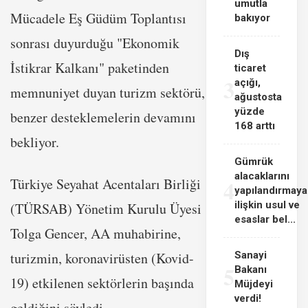
umutla
Mücadele Eş Güdüm Toplantısı
bakıyor
sonrası duyurduğu "Ekonomik
Dış
İstikrar Kalkanı" paketinden
ticaret
3
açığı,
memnuniyet duyan turizm sektörü,
ağustosta
yüzde
benzer desteklemelerin devamını
168 arttı
bekliyor.
Gümrük
alacaklarını
4
Türkiye Seyahat Acentaları Birliği
yapılandırmaya
ilişkin usul ve
(TÜRSAB) Yönetim Kurulu Üyesi
esaslar bel...
Tolga Gencer, AA muhabirine,
turizmin, koronavirüsten (Kovid-
Sanayi
5
Bakanı
19) etkilenen sektörlerin başında
Müjdeyi
verdi!
geldiğini söyledi.