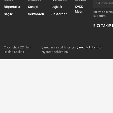
Röportajlar
Sanayi
Lojistik
KVKK
Metni
Bu web sitesi
Sağlık
Sektörden
Sektörden
İstiyorum
BİZİ TAKİP 
Copyright 2021 Tüm
Çerezler ile ilgili bilgi için
Çerez Politikamızı
Hakları Saklıdır.
ziyaret edebilirsiniz.