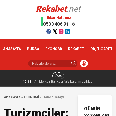
Rekabet
.net
İhbar Hattımız
0533 406 91 16
ANASAYFA
BURSA
EKONOMİ
REKABET
DIŞ TİCARET
24
10:18
/
Merkez Bankası faiz kararını açıkladı
Ana Sayfa
»
EKONOMİ
»
Haber Detayı
GÜNÜN
Turizmciler:
YAZARLARI