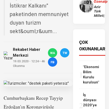
Özenalp
İstikrar Kalkanı"
Aziz
Türk
paketinden memnuniyet
Milleti;
duyan turizm
sekt&ouml;r&uum...
ÇOK
OKUNANLAR
Rekabet Haber
WA
TW
Merkezi
19.03.2020 - 12:24 • 46
FB
Okunma
"Ekonomi
1
Bilim
Kurulu
kurulsun"
İş
Cumhurbaşkanı Recep Tayyip
dünyası
2
2020'ye
Erdoğan'ın Koronavirüsle