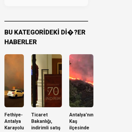
BU KATEGORİDEKİ Dİ�?ER
HABERLER
Fethiye-
Ticaret
Antalya’nın
Antalya
Bakanlığı,
Kaş
Karayolu
indirimli satış
ilçesinde