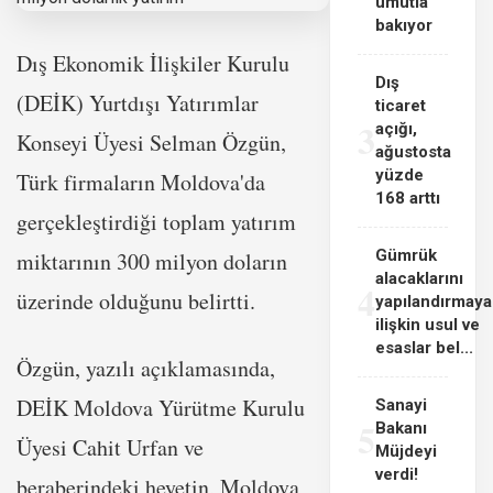
umutla
bakıyor
Dış Ekonomik İlişkiler Kurulu
Dış
(DEİK) Yurtdışı Yatırımlar
ticaret
3
açığı,
Konseyi Üyesi Selman Özgün,
ağustosta
yüzde
Türk firmaların Moldova'da
168 arttı
gerçekleştirdiği toplam yatırım
Gümrük
miktarının 300 milyon doların
alacaklarını
4
üzerinde olduğunu belirtti.
yapılandırmaya
ilişkin usul ve
esaslar bel...
Özgün, yazılı açıklamasında,
DEİK Moldova Yürütme Kurulu
Sanayi
5
Bakanı
Üyesi Cahit Urfan ve
Müjdeyi
verdi!
beraberindeki heyetin, Moldova