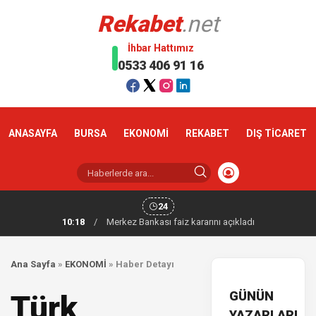
Rekabet
.net
İhbar Hattımız
0533 406 91 16
ANASAYFA
BURSA
EKONOMİ
REKABET
DIŞ TİCARET
24
10:18
/
Merkez Bankası faiz kararını açıkladı
Ana Sayfa
»
EKONOMİ
»
Haber Detayı
GÜNÜN
Türk
YAZARLARI