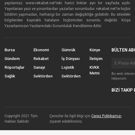
yapılamaz. www.rekabet.net’teki harici linkler ayrı bir sayfada açılır.
Yayınlanan yazı ve yorumlardan yazarları sorumludur. rekabet.net’te hiçbir
bildirim yapmadan, herhangi bir zaman değişikliğe gidebilir. Bu sitedeki
bilgilerden kaynaklı hataların hiçbirinden sorumlu değildir. Köşe
Yazarlarımızın Yazılarındaki Sorumluluk Kendilerine Aittir.
Bursa
Ekonomi
Gümrük
Künye
BÜLTEN AB
Gündem
Rekabet
İş Dünyası
İletişim
Röportajlar
Sanayi
Lojistik
KVKK
Metni
Bu web sitesi
Sağlık
Sektörden
Sektörden
İstiyorum
BİZİ TAKİP 
Copyright 2021 Tüm
Çerezler ile ilgili bilgi için
Çerez Politikamızı
Hakları Saklıdır.
ziyaret edebilirsiniz.