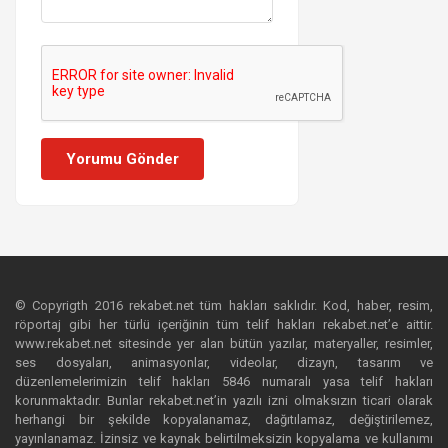
Yorumu Gönder
© Copyrigth 2016 rekabet.net tüm hakları saklıdır. Kod, haber, resim,
röportaj gibi her türlü içeriğinin tüm telif hakları rekabet.net’e aittir.
www.rekabet.net sitesinde yer alan bütün yazılar, materyaller, resimler,
ses dosyaları, animasyonlar, videolar, dizayn, tasarım ve
düzenlemelerimizin telif hakları 5846 numaralı yasa telif hakları
korunmaktadır. Bunlar rekabet.net’in yazılı izni olmaksızın ticari olarak
herhangi bir şekilde kopyalanamaz, dağıtılamaz, değiştirilemez,
yayınlanamaz. İzinsiz ve kaynak belirtilmeksizin kopyalama ve kullanımı