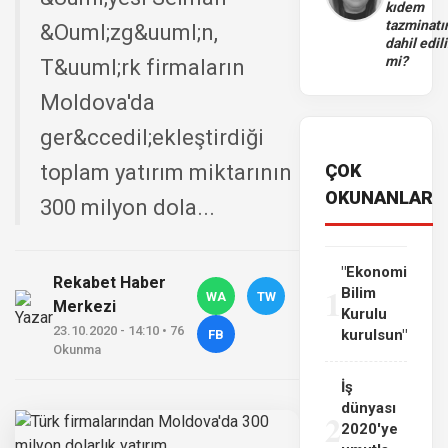
kıdem
tazminatı
&Ouml;zg&uuml;n,
dahil edili
mi?
T&uuml;rk firmaların
Moldova'da
ger&ccedil;ekleştirdiği
toplam yatırım miktarının
ÇOK
OKUNANLAR
300 milyon dola...
"Ekonomi
Rekabet Haber
1
Bilim
WA
TW
Merkezi
Kurulu
23.10.2020 - 14:10 • 76
kurulsun"
FB
Okunma
İş
dünyası
2
2020'ye