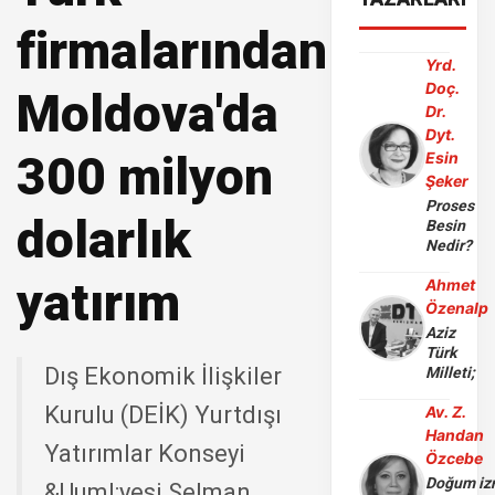
firmalarından
Yrd.
Doç.
Moldova'da
Dr.
Dyt.
300 milyon
Esin
Şeker
Proses
dolarlık
Besin
Nedir?
yatırım
Ahmet
Özenalp
Aziz
Türk
Dış Ekonomik İlişkiler
Milleti;
Kurulu (DEİK) Yurtdışı
Av. Z.
Handan
Yatırımlar Konseyi
Özcebe
Doğum iz
&Uuml;yesi Selman