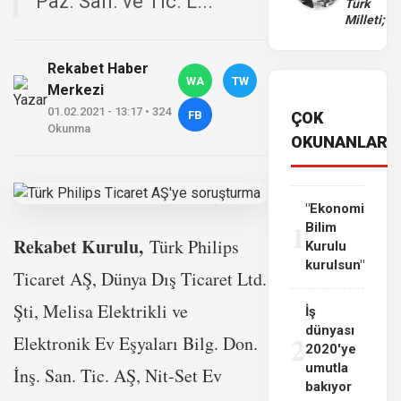
Paz. San. ve Tic. L...
Türk
Milleti;
Rekabet Haber
WA
TW
Merkezi
01.02.2021 - 13:17 • 324
FB
ÇOK
Okunma
OKUNANLAR
"Ekonomi
1
Bilim
Rekabet Kurulu,
Türk Philips
Kurulu
kurulsun"
Ticaret AŞ, Dünya Dış Ticaret Ltd.
Şti, Melisa Elektrikli ve
İş
dünyası
2
Elektronik Ev Eşyaları Bilg. Don.
2020'ye
umutla
İnş. San. Tic. AŞ, Nit-Set Ev
bakıyor