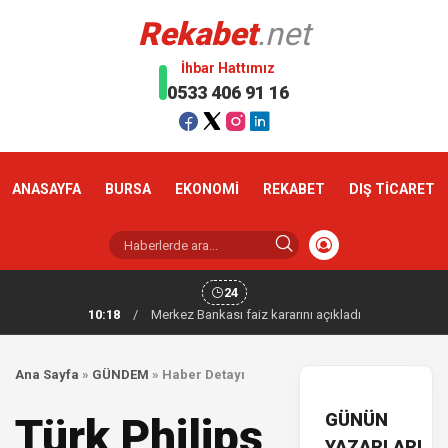
Rekabet
.net
İhbar Hattımız
0533 406 91 16
ANASAYFA
BURSA
EKONOMİ
REKABET
DIŞ TİCARET
24
10:18
/
Merkez Bankası faiz kararını açıkladı
Ana Sayfa
»
GÜNDEM
»
Haber Detayı
GÜNÜN
Türk Philips
YAZARLARI