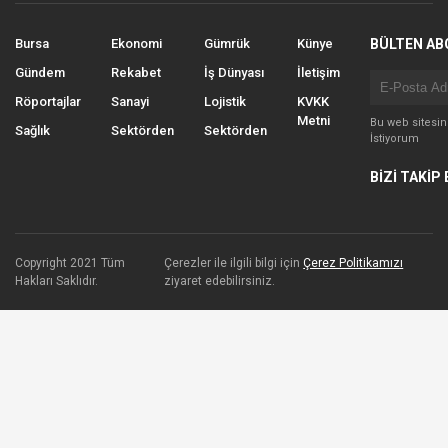
Bursa
Ekonomi
Gümrük
Künye
BÜLTEN AB
Gündem
Rekabet
İş Dünyası
İletişim
Röportajlar
Sanayi
Lojistik
KVKK
Metni
Bu web sitesi
Sağlık
Sektörden
Sektörden
İstiyorum
BİZİ TAKİP 
Copyright 2021 Tüm
Çerezler ile ilgili bilgi için
Çerez Politikamızı
Hakları Saklıdır.
ziyaret edebilirsiniz.