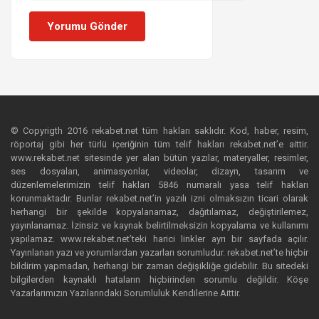
Yorumu Gönder
© Copyrigth 2016 rekabet.net tüm hakları saklıdır. Kod, haber, resim,
röportaj gibi her türlü içeriğinin tüm telif hakları rekabet.net’e aittir.
www.rekabet.net sitesinde yer alan bütün yazılar, materyaller, resimler,
ses dosyaları, animasyonlar, videolar, dizayn, tasarım ve
düzenlemelerimizin telif hakları 5846 numaralı yasa telif hakları
korunmaktadır. Bunlar rekabet.net’in yazılı izni olmaksızın ticari olarak
herhangi bir şekilde kopyalanamaz, dağıtılamaz, değiştirilemez,
yayınlanamaz. İzinsiz ve kaynak belirtilmeksizin kopyalama ve kullanımı
yapılamaz. www.rekabet.net’teki harici linkler ayrı bir sayfada açılır.
Yayınlanan yazı ve yorumlardan yazarları sorumludur. rekabet.net’te hiçbir
bildirim yapmadan, herhangi bir zaman değişikliğe gidebilir. Bu sitedeki
bilgilerden kaynaklı hataların hiçbirinden sorumlu değildir. Köşe
Yazarlarımızın Yazılarındaki Sorumluluk Kendilerine Aittir.