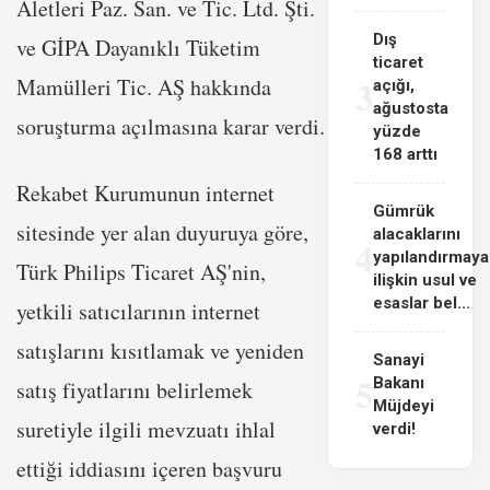
Aletleri Paz. San. ve Tic. Ltd. Şti.
Dış
ve GİPA Dayanıklı Tüketim
ticaret
3
Mamülleri Tic. AŞ hakkında
açığı,
ağustosta
soruşturma açılmasına karar verdi.
yüzde
168 arttı
Rekabet Kurumunun internet
Gümrük
sitesinde yer alan duyuruya göre,
alacaklarını
4
yapılandırmaya
Türk Philips Ticaret AŞ'nin,
ilişkin usul ve
esaslar bel...
yetkili satıcılarının internet
satışlarını kısıtlamak ve yeniden
Sanayi
5
Bakanı
satış fiyatlarını belirlemek
Müjdeyi
suretiyle ilgili mevzuatı ihlal
verdi!
ettiği iddiasını içeren başvuru