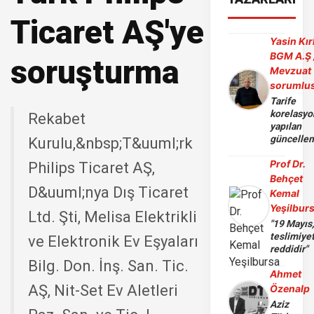
Ticaret AŞ'ye
Yasin Kır
BGM A.Ş 
soruşturma
Mevzuat
sorumlu
Tarife
korelasy
Rekabet
yapılan
güncelle
Kurulu,&nbsp;T&uuml;rk
Prof Dr.
Philips Ticaret AŞ,
Behçet
D&uuml;nya Dış Ticaret
Kemal
Yeşilbur
Ltd. Şti, Melisa Elektrikli
"19 Mayıs
teslimiye
ve Elektronik Ev Eşyaları
reddidir"
Bilg. Don. İnş. San. Tic.
Ahmet
AŞ, Nit-Set Ev Aletleri
Özenalp
Aziz