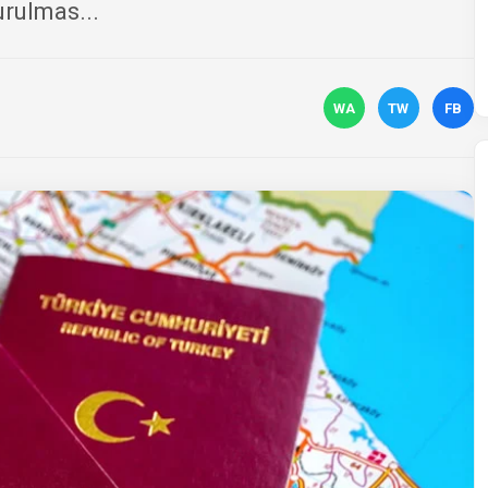
urulmas...
WA
TW
FB