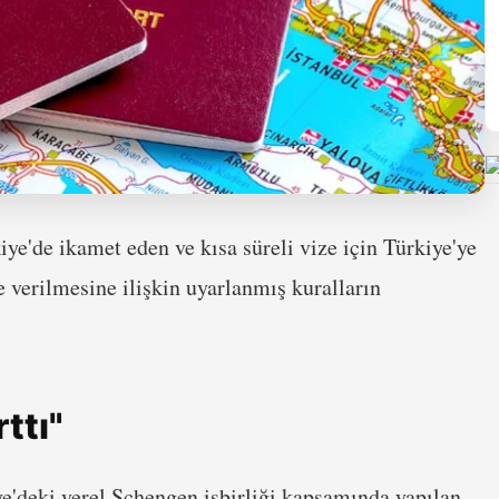
ye'de ikamet eden ve kısa süreli vize için Türkiye'ye
e verilmesine ilişkin uyarlanmış kuralların
rttı"
e'deki yerel Schengen işbirliği kapsamında yapılan