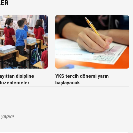
LER
yıttan disipline
YKS tercih dönemi yarın
 düzenlemeler
başlayacak
 yapın!