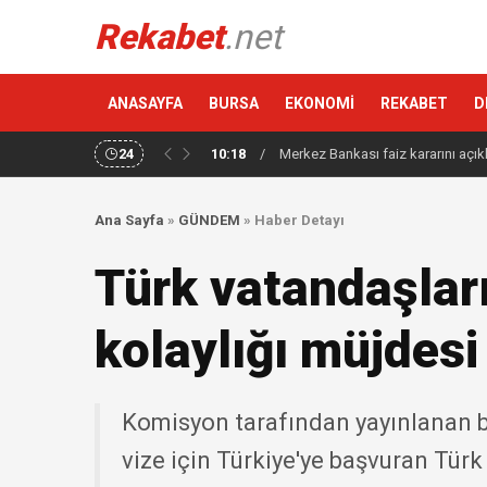
Rekabet
.net
ANASAYFA
BURSA
EKONOMİ
REKABET
D
24
10:18
/
Merkez Bankası faiz kararını açık
Ana Sayfa
»
GÜNDEM
»
Haber Detayı
Türk vatandaşla
kolaylığı müjdesi
Komisyon tarafından yayınlanan be
vize için Türkiye'ye başvuran Türk