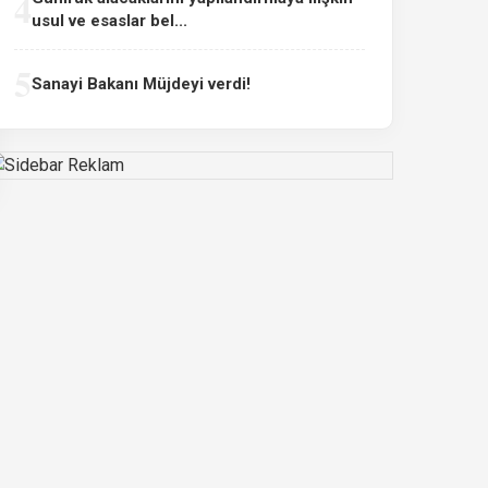
4
usul ve esaslar bel...
5
Sanayi Bakanı Müjdeyi verdi!