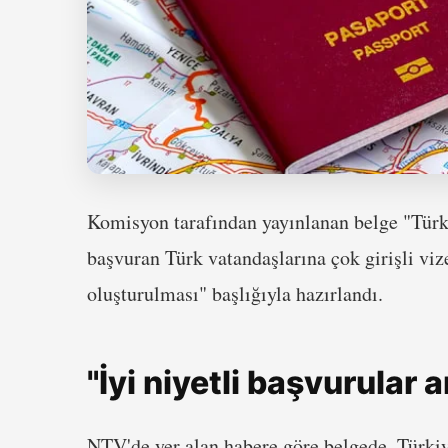
Komisyon tarafından yayınlanan belge "Türki
başvuran Türk vatandaşlarına çok girişli viz
oluşturulması" başlığıyla hazırlandı.
"İyi niyetli başvurular a
NTV'de yer alan habere göre belgede, Türkiy