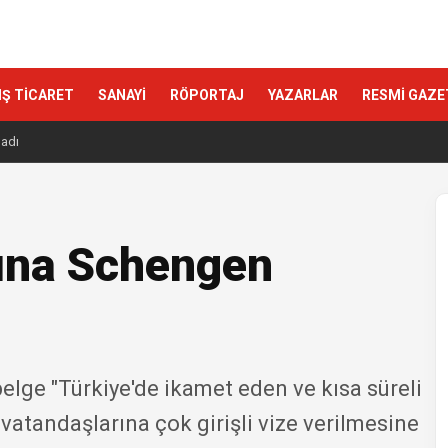
IŞ TİCARET
SANAYİ
RÖPORTAJ
YAZARLAR
RESMİ GAZE
ladı
rına Schengen
lge "Türkiye'de ikamet eden ve kısa süreli
 vatandaşlarına çok girişli vize verilmesine