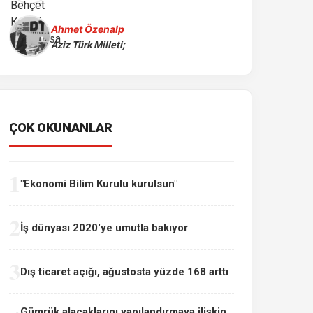
Ahmet Özenalp
Aziz Türk Milleti;
ÇOK OKUNANLAR
1
"Ekonomi Bilim Kurulu kurulsun"
2
İş dünyası 2020'ye umutla bakıyor
3
Dış ticaret açığı, ağustosta yüzde 168 arttı
Gümrük alacaklarını yapılandırmaya ilişkin