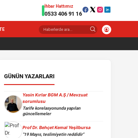
İhbar Hattımız
0533 406 91 16
TE
GÜNÜN YAZARLARI
Yasin Kırlar BGM A.Ş / Mevzuat
sorumlusu
Tarife korelasyonunda yapılan
güncellemeler
Prof Dr. Behçet Kemal Yeşilbursa
"19 Mayıs, teslimiyetin reddidir"