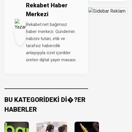
Rekabet Haber
Merkezi
Rekabet.net bağımsız
haber merkezi. Gündemin
nabzını tutan, etik ve
tarafsız habercilik
anlayışıyla özel içerikler
üreten dijital yayın masası.
BU KATEGORİDEKİ Dİ�?ER
HABERLER