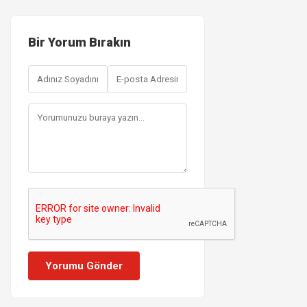
Bir Yorum Bırakın
Yorumu Gönder