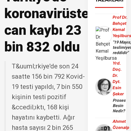
koronavirüsten
Prof Dr.
Behçet
can kaybı 23
Kemal
Yeşilbur
bin 832 oldu
"19 Mayıs
teslimiye
reddidir"
Yrd.
T&uuml;rkiye'de son 24
Doç.
saatte 156 bin 792 Kovid-
Dr.
Dyt.
19 testi yapıldı, 7 bin 550
Esin
Şeker
kişinin testi pozitif
Proses
Besin
&ccedil;ıktı, 168 kişi
Nedir?
hayatını kaybetti. Ağır
Ahmet
hasta sayısı 2 bin 265
Özenalp