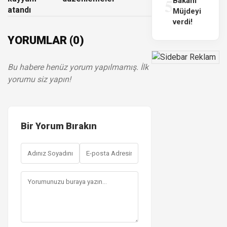
5
Bakanı
atandı
Müjdeyi
verdi!
YORUMLAR (0)
Bu habere henüz yorum yapılmamış. İlk
yorumu siz yapın!
Bir Yorum Bırakın