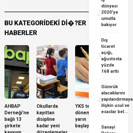
dünyası
2
2020'ye
umutla
BU KATEGORİDEKİ Dİ�?ER
bakıyor
HABERLER
Dış
ticaret
3
açığı,
ağustosta
yüzde
168 arttı
Gümrük
alacaklarını
4
yapılandırmaya
ilişkin usul ve
AHBAP
Okullarda
YKS tercih
esaslar bel...
Derneği'ne
kayıttan
dönemi
bağlı 13
disipline
yarın
şirkete
kadar yeni
başlayacak
Sanayi
kayyum
düzenlemeler