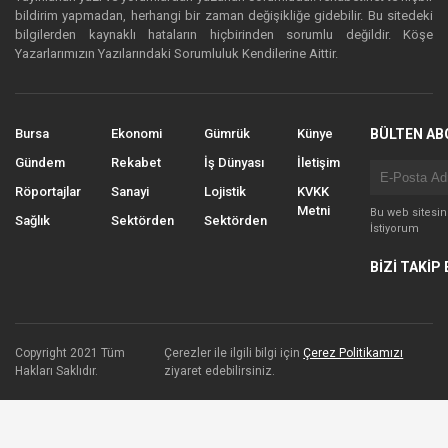
bildirim yapmadan, herhangi bir zaman değişikliğe gidebilir. Bu sitedeki
bilgilerden kaynaklı hataların hiçbirinden sorumlu değildir. Köşe
Yazarlarımızın Yazılarındaki Sorumluluk Kendilerine Aittir.
Bursa
Ekonomi
Gümrük
Künye
BÜLTEN AB
Gündem
Rekabet
İş Dünyası
İletişim
Röportajlar
Sanayi
Lojistik
KVKK
Metni
Bu web sitesi
Sağlık
Sektörden
Sektörden
İstiyorum
BİZİ TAKİP 
Copyright 2021 Tüm
Çerezler ile ilgili bilgi için
Çerez Politikamızı
Hakları Saklıdır.
ziyaret edebilirsiniz.