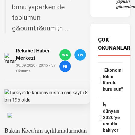
yapılan
bunu yaparken de
güncelle
toplumun
g&ouml;r&uuml;n...
ÇOK
OKUNANLAR
Rekabet Haber
WA
TW
Merkezi
30.09.2020 - 20:15 • 57
FB
"Ekonomi
Okunma
1
Bilim
Kurulu
kurulsun"
İş
dünyası
2
2020'ye
umutla
Bakan Koca'nın açıklamalarından
bakıyor