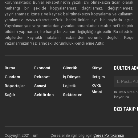
korunmaktadır. Bunlar rekabet.net’in yazılı izni olmaksızın ticari olarak
herhangi bir şekilde kopyalanamaz, dağıtılamaz, değiştirilemez,
yayınlanamaz. İzinsiz ve kaynak belirtilmeksizin kopyalama ve kullanımı
yapılamaz. www.rekabet.net’teki harici linkler ayrı bir sayfada açılır.
Yayınlanan yazı ve yorumlardan yazarları sorumludur. rekabet.net’te hiçbir
bildirim yapmadan, herhangi bir zaman değişikliğe gidebilir. Bu sitedeki
bilgilerden kaynaklı hataların hiçbirinden sorumlu değildir. Köşe
Yazarlarımızın Yazılarındaki Sorumluluk Kendilerine Aittir.
Bursa
Ekonomi
Gümrük
Künye
BÜLTEN AB
Gündem
Rekabet
İş Dünyası
İletişim
Röportajlar
Sanayi
Lojistik
KVKK
Metni
Bu web sitesi
Sağlık
Sektörden
Sektörden
İstiyorum
BİZİ TAKİP 
Copyright 2021 Tüm
Çerezler ile ilgili bilgi için
Çerez Politikamızı