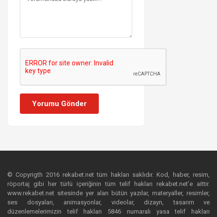
Yorumu Gönder
© Copyrigth 2016 rekabet.net tüm hakları saklıdır. Kod, haber, resim,
röportaj gibi her türlü içeriğinin tüm telif hakları rekabet.net’e aittir.
www.rekabet.net sitesinde yer alan bütün yazılar, materyaller, resimler,
ses dosyaları, animasyonlar, videolar, dizayn, tasarım ve
düzenlemelerimizin telif hakları 5846 numaralı yasa telif hakları