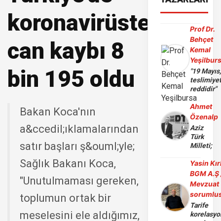
koronavirüsten
Prof Dr.
Behçet
can kaybı 8
Kemal
Yeşilbur
bin 195 oldu
"19 Mayıs
teslimiye
reddidir"
Ahmet
Bakan Koca'nın
Özenalp
a&ccedil;ıklamalarından
Aziz
Türk
satır başları ş&ouml;yle;
Milleti;
Sağlık Bakanı Koca,
Yasin Kır
BGM A.Ş 
"Unutulmaması gereken,
Mevzuat
sorumlu
toplumun ortak bir
Tarife
meselesini ele aldığımız,
korelasy