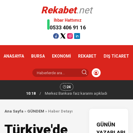
Rekabet
.net
İhbar Hattımız
0533 406 91 16
ANASAYFA
BURSA
EKONOMİ
REKABET
DIŞ TİCARET
24
10:18
/
Merkez Bankası faiz kararını açıkladı
Ana Sayfa
»
GÜNDEM
»
Haber Detayı
GÜNÜN
Türkiye'de
YAZARLARI