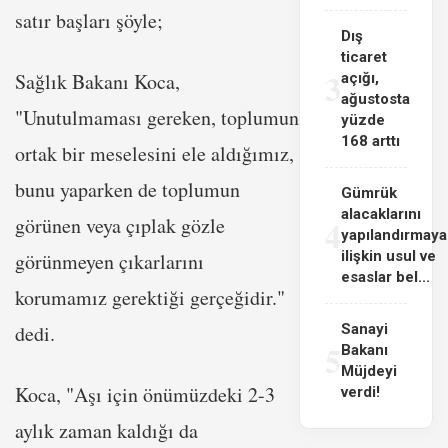
satır başları şöyle;
Dış
ticaret
3
Sağlık Bakanı Koca,
açığı,
ağustosta
"Unutulmaması gereken, toplumun
yüzde
168 arttı
ortak bir meselesini ele aldığımız,
bunu yaparken de toplumun
Gümrük
alacaklarını
4
görünen veya çıplak gözle
yapılandırmaya
ilişkin usul ve
görünmeyen çıkarlarını
esaslar bel...
korumamız gerektiği gerçeğidir."
dedi.
Sanayi
5
Bakanı
Müjdeyi
Koca, "Aşı için önümüzdeki 2-3
verdi!
aylık zaman kaldığı da