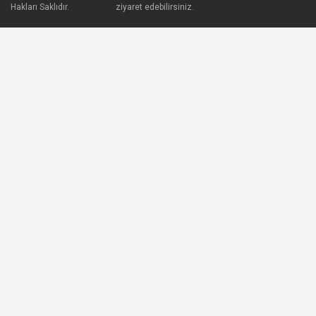
Hakları Saklıdır.
ziyaret edebilirsiniz.