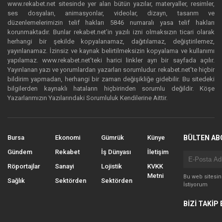
www.rekabet.net sitesinde yer alan bütün yazılar, materyaller, resimler,
ses dosyaları, animasyonlar, videolar, dizayn, tasarım ve
düzenlemelerimizin telif hakları 5846 numaralı yasa telif hakları
korunmaktadır. Bunlar rekabet.net’in yazılı izni olmaksızın ticari olarak
herhangi bir şekilde kopyalanamaz, dağıtılamaz, değiştirilemez,
yayınlanamaz. İzinsiz ve kaynak belirtilmeksizin kopyalama ve kullanımı
yapılamaz. www.rekabet.net’teki harici linkler ayrı bir sayfada açılır.
Yayınlanan yazı ve yorumlardan yazarları sorumludur. rekabet.net’te hiçbir
bildirim yapmadan, herhangi bir zaman değişikliğe gidebilir. Bu sitedeki
bilgilerden kaynaklı hataların hiçbirinden sorumlu değildir. Köşe
Yazarlarımızın Yazılarındaki Sorumluluk Kendilerine Aittir.
Bursa
Ekonomi
Gümrük
Künye
BÜLTEN AB
Gündem
Rekabet
İş Dünyası
İletişim
Röportajlar
Sanayi
Lojistik
KVKK
Metni
Bu web sitesi
Sağlık
Sektörden
Sektörden
İstiyorum
BİZİ TAKİP 