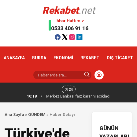
Rekabet
.net
İhbar Hattımız
0533 406 91 16
ANASAYFA
BURSA
EKONOMİ
REKABET
DIŞ TİCARET
24
10:18
/
Merkez Bankası faiz kararını açıkladı
Ana Sayfa
»
GÜNDEM
»
Haber Detayı
GÜNÜN
Türkiye'de
YAZARLARI