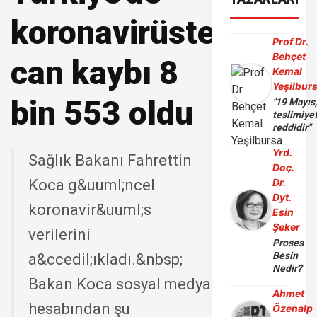
koronavirüsten
Prof Dr.
Behçet
can kaybı 8
Kemal
Yeşilbur
bin 553 oldu
"19 Mayıs
teslimiye
reddidir"
Yrd.
Sağlık Bakanı Fahrettin
Doç.
Koca g&uuml;ncel
Dr.
Dyt.
koronavir&uuml;s
Esin
Şeker
verilerini
Proses
Besin
a&ccedil;ıkladı.&nbsp;
Nedir?
Bakan Koca sosyal medya
Ahmet
hesabından şu
Özenalp