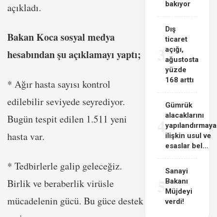
bakıyor
açıkladı.
Dış
Bakan Koca sosyal medya
ticaret
3
açığı,
hesabından şu açıklamayı yaptı;
ağustosta
yüzde
168 arttı
* Ağır hasta sayısı kontrol
edilebilir seviyede seyrediyor.
Gümrük
alacaklarını
Bugün tespit edilen 1.511 yeni
4
yapılandırmaya
hasta var.
ilişkin usul ve
esaslar bel...
* Tedbirlerle galip geleceğiz.
Sanayi
5
Birlik ve beraberlik virüsle
Bakanı
Müjdeyi
mücadelenin gücü. Bu güce destek
verdi!