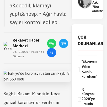
Aziz
a&ccedil;ıklamayı
Türk
Milleti;
yaptı;&nbsp; * Ağır hasta
sayısı kontrol edileb...
ÇOK
Rekabet Haber
OKUNANLAR
WA
TW
Merkezi
06.10.2020 - 19:35 • 51
FB
Okunma
"Ekonomi
1
Bilim
Kurulu
kurulsun"
İş
Sağlık Bakanı Fahrettin Koca
dünyası
2
2020'ye
güncel koronavirüs verilerini
umutla