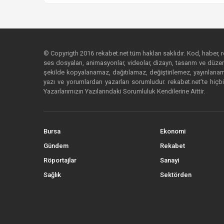
© Copyrigth 2016 rekabet.net tüm hakları saklıdır. Kod, haber, res
ses dosyaları, animasyonlar, videolar, dizayn, tasarım ve düzenl
şekilde kopyalanamaz, dağıtılamaz, değiştirilemez, yayınlanamaz
yazı ve yorumlardan yazarları sorumludur. rekabet.net’te hiçbi
Yazarlarımızın Yazılarındaki Sorumluluk Kendilerine Aittir.
Bursa
Ekonomi
Gündem
Rekabet
Röportajlar
Sanayi
Sağlık
Sektörden