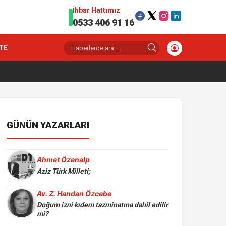
İhbar Hattımız
0533 406 91 16
TE
GÜNÜN YAZARLARI
Ahmet Özenalp
Aziz Türk Milleti;
Av. Z. Handan Özcebe
Doğum izni kıdem tazminatına dahil edilir
mi?