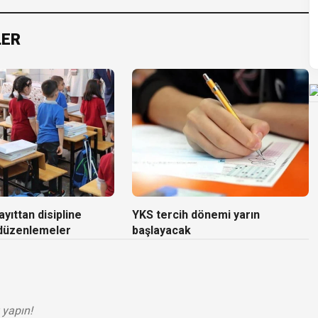
LER
yıttan disipline
YKS tercih dönemi yarın
 düzenlemeler
başlayacak
 yapın!