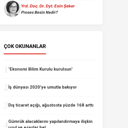
Yrd. Doç. Dr. Dyt. Esin Şeker
Proses Besin Nedir?
ÇOK OKUNANLAR
1
"Ekonomi Bilim Kurulu kurulsun"
2
İş dünyası 2020'ye umutla bakıyor
3
Dış ticaret açığı, ağustosta yüzde 168 arttı
4
Gümrük alacaklarını yapılandırmaya ilişkin
usul ve esaslar bel...