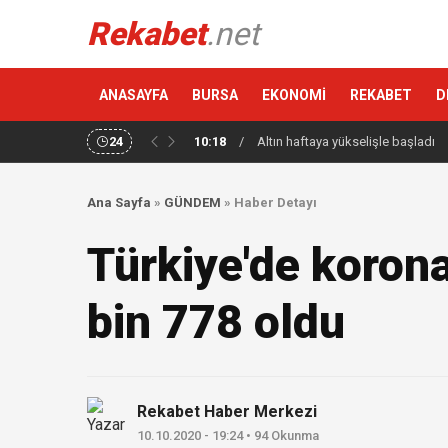
Rekabet
.net
ANASAYFA
BURSA
EKONOMİ
REKABET
D
24
10:18
/
Altın haftaya yükselişle başladı
Ana Sayfa
»
GÜNDEM
»
Haber Detayı
Türkiye'de koron
bin 778 oldu
Rekabet Haber Merkezi
10.10.2020 - 19:24 • 94 Okunma