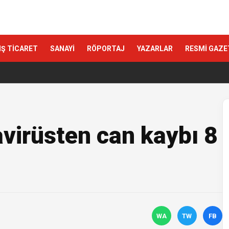
IŞ TİCARET
SANAYİ
RÖPORTAJ
YAZARLAR
RESMİ GAZE
avirüsten can kaybı 8
WA
TW
FB