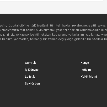
im, röportaj gibi her türlü içeriğinin tüm telif hakları rekabet.net’e aittir. www.r
emelerimizin telif hakları 5846 numaralı yasa telif hakları korunmaktadır. Bunlar
. İzinsiz ve kaynak belirtilmeksizin kopyalama ve kullanımı yapılamaz. www.rek
r bildirim yapmadan, herhangi bir zaman değişikliğe gidebilir. Bu sitedeki bi
Gümrük
Künye
İş Dünyası
İletişim
Lojistik
KVKK Metni
Sektörden