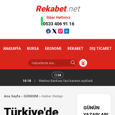
Rekabet
.net
İhbar Hattımız
0533 406 91 16
ANASAYFA
BURSA
EKONOMİ
REKABET
DIŞ TİCARET
24
10:18
/
Merkez Bankası faiz kararını açıkladı
Ana Sayfa
»
GÜNDEM
»
Haber Detayı
GÜNÜN
Türkiye'de
YAZARLARI