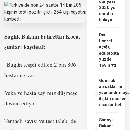
dünyası
2
2020'ye
umutla
bakıyor
Sağlık Bakanı Fahrettin Koca,
Dış
ticaret
şunları kaydetti:
3
açığı,
ağustosta
yüzde
"Bugün tespit edilen 2 bin 806
168 arttı
hastamız var.
Gümrük
alacaklarını
4
Vaka ve hasta sayımız düşmeye
yapılandırmaya
ilişkin usul ve
devam ediyor.
esaslar bel...
Temaslı sayısı ve test talebi de
Sanayi
5
Bakanı