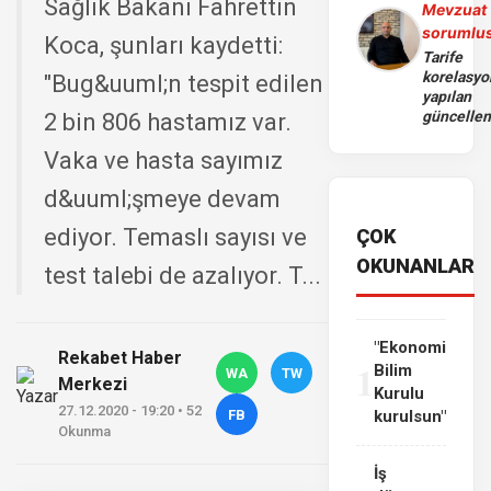
Sağlık Bakanı Fahrettin
Mevzuat
sorumlu
Koca, şunları kaydetti:
Tarife
korelasy
"Bug&uuml;n tespit edilen
yapılan
güncelle
2 bin 806 hastamız var.
Vaka ve hasta sayımız
d&uuml;şmeye devam
ediyor. Temaslı sayısı ve
ÇOK
OKUNANLAR
test talebi de azalıyor. T...
"Ekonomi
Rekabet Haber
1
Bilim
WA
TW
Merkezi
Kurulu
27.12.2020 - 19:20 • 52
FB
kurulsun"
Okunma
İş