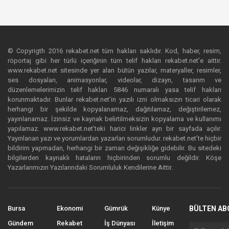
© Copyrigth 2016 rekabet.net tüm hakları saklıdır. Kod, haber, resim,
röportaj gibi her türlü içeriğinin tüm telif hakları rekabet.net’e aittir.
www.rekabet.net sitesinde yer alan bütün yazılar, materyaller, resimler,
ses dosyaları, animasyonlar, videolar, dizayn, tasarım ve
düzenlemelerimizin telif hakları 5846 numaralı yasa telif hakları
korunmaktadır. Bunlar rekabet.net’in yazılı izni olmaksızın ticari olarak
herhangi bir şekilde kopyalanamaz, dağıtılamaz, değiştirilemez,
yayınlanamaz. İzinsiz ve kaynak belirtilmeksizin kopyalama ve kullanımı
yapılamaz. www.rekabet.net’teki harici linkler ayrı bir sayfada açılır.
Yayınlanan yazı ve yorumlardan yazarları sorumludur. rekabet.net’te hiçbir
bildirim yapmadan, herhangi bir zaman değişikliğe gidebilir. Bu sitedeki
bilgilerden kaynaklı hataların hiçbirinden sorumlu değildir. Köşe
Yazarlarımızın Yazılarındaki Sorumluluk Kendilerine Aittir.
Bursa
Ekonomi
Gümrük
Künye
BÜLTEN AB
Gündem
Rekabet
İş Dünyası
İletişim