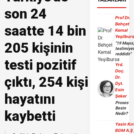
son 24
Prof Dr.
Behçet
saatte 14 bin
Kemal
Yeşilbur
205 kişinin
"19 Mayıs
teslimiye
reddidir"
testi pozitif
Yrd.
Doç.
çıktı, 254 kişi
Dr.
Dyt.
Esin
hayatını
Şeker
Proses
Besin
kaybetti
Nedir?
Yasin Kır
BGM A.Ş 