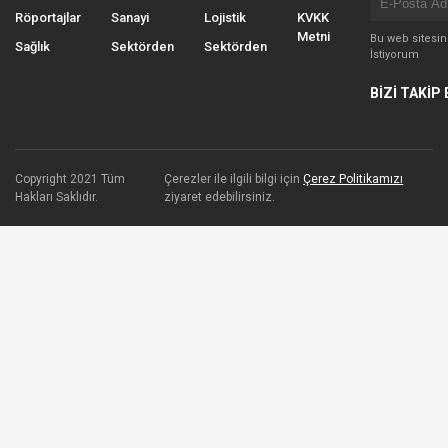
Röportajlar
Sanayi
Lojistik
KVKK
Metni
Bu web sitesi
Sağlık
Sektörden
Sektörden
İstiyorum
BİZİ TAKİP 
Copyright 2021 Tüm
Çerezler ile ilgili bilgi için
Çerez Politikamızı
Hakları Saklıdır.
ziyaret edebilirsiniz.