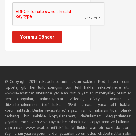
Yorumu Gönder
© Copyrigth 2016 rekabet.net tüm hakları saklıdır. Kod, haber, resim,
röportaj gibi her türlü içeriğinin tüm telif hakları rekabet.net’e aittir.
www.rekabet.net sitesinde yer alan bütün yazılar, materyaller, resimler,
ses dosyaları, animasyonlar, videolar, dizayn, tasarım ve
düzenlemelerimizin telif hakları 5846 numaralı yasa telif hakları
korunmaktadır. Bunlar rekabet.net’in yazılı izni olmaksızın ticari olarak
herhangi bir şekilde kopyalanamaz, dağıtılamaz, değiştirilemez,
yayınlanamaz. İzinsiz ve kaynak belirtilmeksizin kopyalama ve kullanımı
yapılamaz. www.rekabet.net’teki harici linkler ayrı bir sayfada açılır.
Yayınlanan yazı ve yorumlardan yazarları sorumludur. rekabet.net’te hiçbir