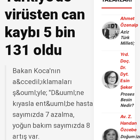
virüsten can
Ahmet
Özenalp
kaybı 5 bin
Aziz
Türk
Milleti;
131 oldu
Yrd.
Doç.
Dr.
Bakan Koca'nın
Dyt.
a&ccedil;ıklamaları
Esin
Şeker
ş&ouml;yle; "D&uuml;ne
Proses
Besin
kıyasla ent&uuml;be hasta
Nedir?
sayımızda 7 azalma,
Av. Z.
Handan
yoğun bakım sayımızda 8
Özcebe
artış var.
Doğum iz