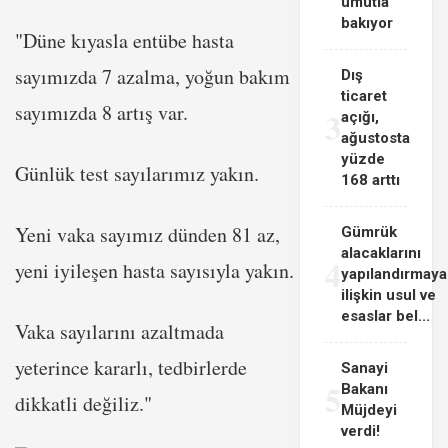
umutla
bakıyor
"Düne kıyasla entübe hasta
sayımızda 7 azalma, yoğun bakım
Dış
ticaret
sayımızda 8 artış var.
3
açığı,
ağustosta
yüzde
Günlük test sayılarımız yakın.
168 arttı
Yeni vaka sayımız dünden 81 az,
Gümrük
alacaklarını
4
yeni iyileşen hasta sayısıyla yakın.
yapılandırmaya
ilişkin usul ve
esaslar bel...
Vaka sayılarını azaltmada
yeterince kararlı, tedbirlerde
Sanayi
5
Bakanı
dikkatli değiliz."
Müjdeyi
verdi!