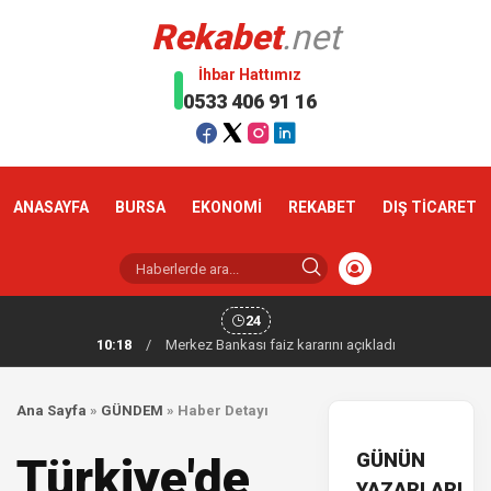
Rekabet
.net
İhbar Hattımız
0533 406 91 16
ANASAYFA
BURSA
EKONOMİ
REKABET
DIŞ TİCARET
24
10:18
/
Merkez Bankası faiz kararını açıkladı
Ana Sayfa
»
GÜNDEM
»
Haber Detayı
GÜNÜN
Türkiye'de
YAZARLARI