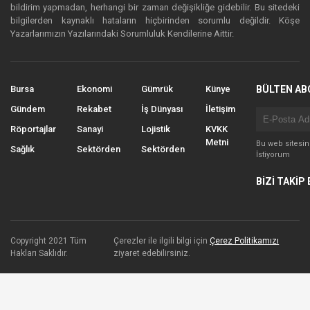
bildirim yapmadan, herhangi bir zaman değişikliğe gidebilir. Bu sitedeki
bilgilerden kaynaklı hataların hiçbirinden sorumlu değildir. Köşe
Yazarlarımızın Yazılarındaki Sorumluluk Kendilerine Aittir.
Bursa
Ekonomi
Gümrük
Künye
BÜLTEN AB
Gündem
Rekabet
İş Dünyası
İletişim
Röportajlar
Sanayi
Lojistik
KVKK
Metni
Bu web sitesi
Sağlık
Sektörden
Sektörden
İstiyorum
BİZİ TAKİP 
Copyright 2021 Tüm
Çerezler ile ilgili bilgi için
Çerez Politikamızı
Hakları Saklıdır.
ziyaret edebilirsiniz.