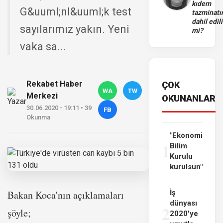
kıdem
G&uuml;nl&uuml;k test
tazminatı
dahil edili
sayılarımız yakın. Yeni
mi?
vaka sa...
Rekabet Haber
ÇOK
WA
TW
Merkezi
OKUNANLAR
30.06.2020 - 19:11 • 39
FB
Okunma
"Ekonomi
1
Bilim
Kurulu
kurulsun"
Bakan Koca'nın açıklamaları
İş
dünyası
2
şöyle;
2020'ye