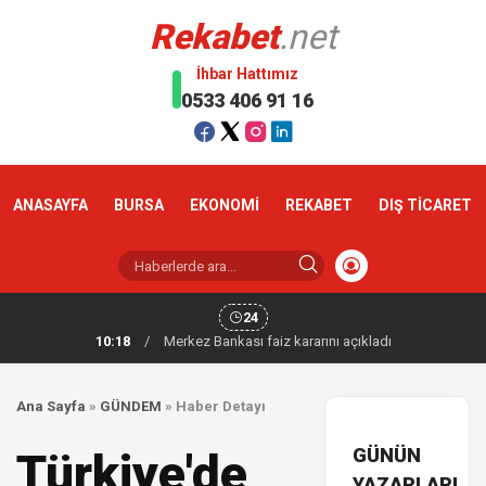
Rekabet
.net
İhbar Hattımız
0533 406 91 16
ANASAYFA
BURSA
EKONOMİ
REKABET
DIŞ TİCARET
24
10:18
/
Merkez Bankası faiz kararını açıkladı
Ana Sayfa
»
GÜNDEM
»
Haber Detayı
GÜNÜN
Türkiye'de
YAZARLARI