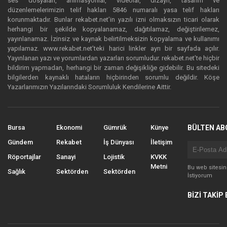
ses dosyaları, animasyonlar, videolar, dizayn, tasarım ve
düzenlemelerimizin telif hakları 5846 numaralı yasa telif hakları
korunmaktadır. Bunlar rekabet.net’in yazılı izni olmaksızın ticari olarak
herhangi bir şekilde kopyalanamaz, dağıtılamaz, değiştirilemez,
yayınlanamaz. İzinsiz ve kaynak belirtilmeksizin kopyalama ve kullanımı
yapılamaz. www.rekabet.net’teki harici linkler ayrı bir sayfada açılır.
Yayınlanan yazı ve yorumlardan yazarları sorumludur. rekabet.net’te hiçbir
bildirim yapmadan, herhangi bir zaman değişikliğe gidebilir. Bu sitedeki
bilgilerden kaynaklı hataların hiçbirinden sorumlu değildir. Köşe
Yazarlarımızın Yazılarındaki Sorumluluk Kendilerine Aittir.
Bursa
Ekonomi
Gümrük
Künye
BÜLTEN AB
Gündem
Rekabet
İş Dünyası
İletişim
Röportajlar
Sanayi
Lojistik
KVKK
Metni
Bu web sitesi
Sağlık
Sektörden
Sektörden
İstiyorum
BİZİ TAKİP 