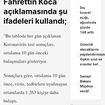
Fahrettin Koca
Dış
açıklamasında şu
ticaret
3
açığı,
ifadeleri kullandı;
ağustosta
yüzde
168 arttı
"Bu tabloda her gün açıklanan
Koronavirüs test sonuçları,
Gümrük
alacaklarını
4
ortalama 10 gün önceki
yapılandırmaya
ilişkin usul ve
bulaşmaları gösteriyor.
esaslar bel...
Sonuçlara göre, ortalama 10 gün
Sanayi
5
Bakanı
önce, virüs, tedbirlere uyulmayan
Müjdeyi
ortamlarda 1.263 kişiye daha
verdi!
bulaştı.