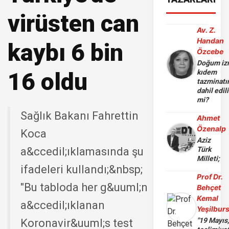
virüsten can
Av. Z.
Handan
kaybı 6 bin
Özcebe
Doğum iz
16 oldu
kıdem
tazminatı
dahil edili
mi?
Sağlık Bakanı Fahrettin
Ahmet
Özenalp
Koca
Aziz
a&ccedil;ıklamasında şu
Türk
Milleti;
ifadeleri kullandı;&nbsp;
Prof Dr.
"Bu tabloda her g&uuml;n
Behçet
Kemal
a&ccedil;ıklanan
Yeşilbur
"19 Mayıs
Koronavir&uuml;s test