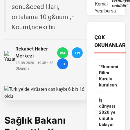
teslimiye
sonu&ccedil;ları,
reddidir"
ortalama 10 g&uuml;n
&ouml;nceki bu...
ÇOK
OKUNANLAR
Rekabet Haber
WA
TW
Merkezi
18.08.2020 - 19:45 • 63
FB
"Ekonomi
Okunma
1
Bilim
Kurulu
kurulsun"
İş
dünyası
2
2020'ye
Sağlık Bakanı
umutla
bakıyor