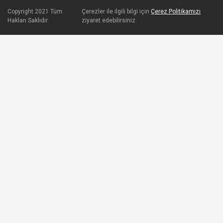
Copyright 2021 Tüm
Çerezler ile ilgili bilgi için
Çerez Politikamızı
Hakları Saklıdır.
ziyaret edebilirsiniz.