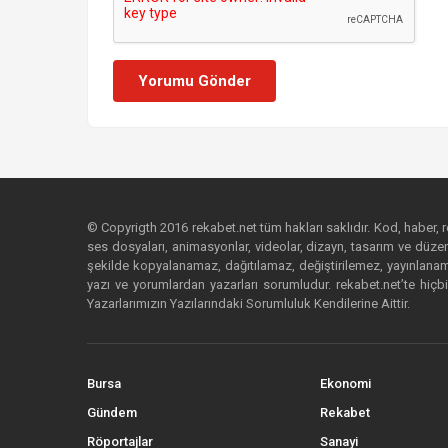
Yorumu Gönder
© Copyrigth 2016 rekabet.net tüm hakları saklıdır. Kod, haber, res
ses dosyaları, animasyonlar, videolar, dizayn, tasarım ve düzenl
şekilde kopyalanamaz, dağıtılamaz, değiştirilemez, yayınlanamaz
yazı ve yorumlardan yazarları sorumludur. rekabet.net’te hiçbi
Yazarlarımızın Yazılarındaki Sorumluluk Kendilerine Aittir.
Bursa
Ekonomi
Gündem
Rekabet
Röportajlar
Sanayi