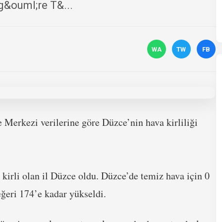
g&ouml;re T&...
WA
TW
FB
 Merkezi verilerine göre Düzce’nin hava kirliliği
 kirli olan il Düzce oldu. Düzce’de temiz hava için 0
ğeri 174’e kadar yükseldi.