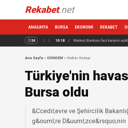
Rekabet
.net
ANASAYFA
BURSA
EKONOMİ
REKABET
D
24
10:18
/
Merkez Bankası faiz kararını açık
Ana Sayfa
»
GÜNDEM
»
Haber Detayı
Türkiye'nin havas
Bursa oldu
&Ccedil;evre ve Şehircilik Bakanlı
g&ouml;re D&uuml;zce&rsquo;nin h