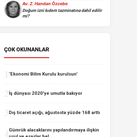
Av. Z. Handan Özcebe
Doğum izni kıdem tazminatına dahil edilir
mi?
ÇOK OKUNANLAR
1
"Ekonomi Bilim Kurulu kurulsun"
2
İş dünyası 2020'ye umutla bakıyor
3
Dış ticaret açığı, ağustosta yüzde 168 arttı
4
Gümrük alacaklarını yapılandırmaya ilişkin
usul ve esaslar bel...