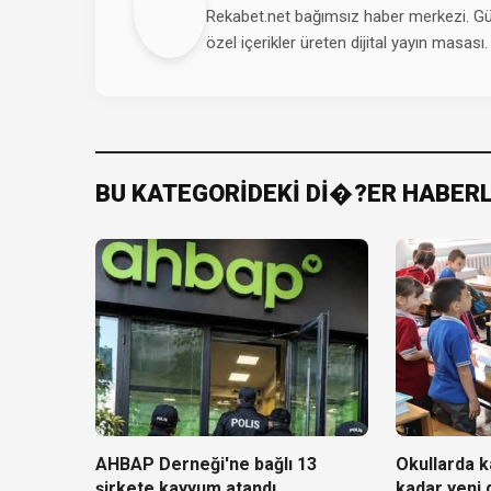
Rekabet.net bağımsız haber merkezi. Günd
özel içerikler üreten dijital yayın masası.
BU KATEGORİDEKİ Dİ�?ER HABER
AHBAP Derneği'ne bağlı 13
Okullarda ka
şirkete kayyum atandı
kadar yeni