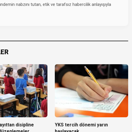
emin nabzını tutan, etik ve tarafsız habercilik anlayışıyla
LER
yıttan disipline
YKS tercih dönemi yarın
 düzenlemeler
başlayacak