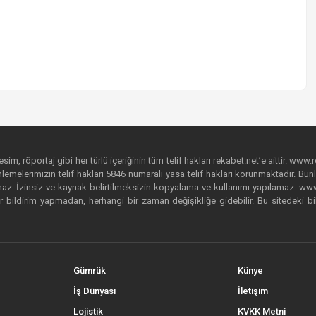
im, röportaj gibi her türlü içeriğinin tüm telif hakları rekabet.net’e aittir. www.r
emelerimizin telif hakları 5846 numaralı yasa telif hakları korunmaktadır. Bunlar
. İzinsiz ve kaynak belirtilmeksizin kopyalama ve kullanımı yapılamaz. www.rek
r bildirim yapmadan, herhangi bir zaman değişikliğe gidebilir. Bu sitedeki bi
Gümrük
Künye
İş Dünyası
İletişim
Lojistik
KVKK Metni