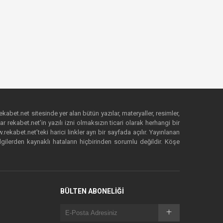
ekabet.net sitesinde yer alan bütün yazılar, materyaller, resimler,
 rekabet.net’in yazılı izni olmaksızın ticari olarak herhangi bir
abet.net’teki harici linkler ayrı bir sayfada açılır. Yayınlanan
lgilerden kaynaklı hataların hiçbirinden sorumlu değildir. Köşe
BÜLTEN ABONELİĞİ