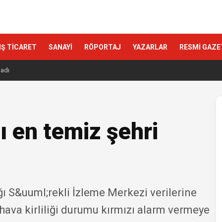
IŞ TİCARET
SANAYİ
RÖPORTAJ
YAZARLAR
RESMİ GAZE
ladı
ı en temiz şehri
ğı S&uuml;rekli İzleme Merkezi verilerine
ava kirliliği durumu kırmızı alarm vermeye