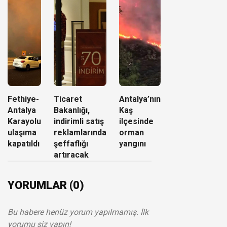
Fethiye-
Ticaret
Antalya’nın
Antalya
Bakanlığı,
Kaş
Karayolu
indirimli satış
ilçesinde
ulaşıma
reklamlarında
orman
kapatıldı
şeffaflığı
yangını
artıracak
YORUMLAR (0)
Bu habere henüz yorum yapılmamış. İlk
yorumu siz yapın!