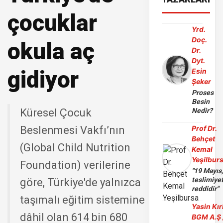
çocuklar
Yrd.
Doç.
okula aç
Dr.
Dyt.
gidiyor
Esin
Şeker
Proses
Besin
Küresel Çocuk
Nedir?
Beslenmesi Vakfı’nın
Prof Dr.
Behçet
(Global Child Nutrition
Kemal
Yeşilbur
Foundation) verilerine
"19 Mayıs
teslimiye
göre, Türkiye'de yalnızca
reddidir"
taşımalı eğitim sistemine
Yasin Kır
dâhil olan 614 bin 680
BGM A.Ş 