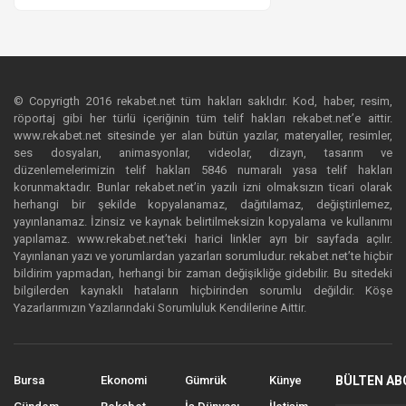
© Copyrigth 2016 rekabet.net tüm hakları saklıdır. Kod, haber, resim,
röportaj gibi her türlü içeriğinin tüm telif hakları rekabet.net’e aittir.
www.rekabet.net sitesinde yer alan bütün yazılar, materyaller, resimler,
ses dosyaları, animasyonlar, videolar, dizayn, tasarım ve
düzenlemelerimizin telif hakları 5846 numaralı yasa telif hakları
korunmaktadır. Bunlar rekabet.net’in yazılı izni olmaksızın ticari olarak
herhangi bir şekilde kopyalanamaz, dağıtılamaz, değiştirilemez,
yayınlanamaz. İzinsiz ve kaynak belirtilmeksizin kopyalama ve kullanımı
yapılamaz. www.rekabet.net’teki harici linkler ayrı bir sayfada açılır.
Yayınlanan yazı ve yorumlardan yazarları sorumludur. rekabet.net’te hiçbir
bildirim yapmadan, herhangi bir zaman değişikliğe gidebilir. Bu sitedeki
bilgilerden kaynaklı hataların hiçbirinden sorumlu değildir. Köşe
Yazarlarımızın Yazılarındaki Sorumluluk Kendilerine Aittir.
Bursa
Ekonomi
Gümrük
Künye
BÜLTEN AB