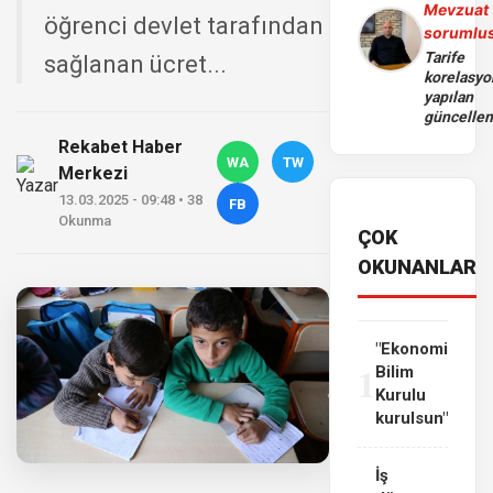
Mevzuat
öğrenci devlet tarafından
sorumlu
Tarife
sağlanan ücret...
korelasy
yapılan
güncelle
Rekabet Haber
WA
TW
Merkezi
13.03.2025 - 09:48 • 38
FB
Okunma
ÇOK
OKUNANLAR
"Ekonomi
1
Bilim
Kurulu
kurulsun"
İş