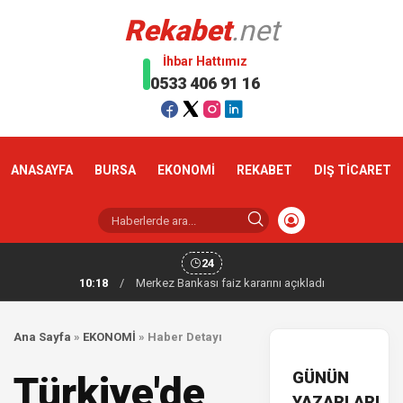
Rekabet
.net
İhbar Hattımız
0533 406 91 16
ANASAYFA
BURSA
EKONOMİ
REKABET
DIŞ TİCARET
24
10:18
/
Merkez Bankası faiz kararını açıkladı
Ana Sayfa
»
EKONOMİ
»
Haber Detayı
GÜNÜN
Türkiye'de
YAZARLARI