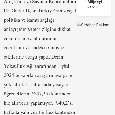
Araştırma ve Savunu Koordinatörü
Müjdeyi
verdi!
Dr. Önder Uçar, Türkiye’nin sosyal
politika ve kamu sağlığı
anlayışının yetersizliğine dikkat
çekerek, mevcut durumun
çocuklar üzerindeki olumsuz
etkilerine vurgu yaptı. Derin
Yoksulluk Ağı tarafından Eylül
2024’te yapılan araştırmaya göre,
yoksulluk koşullarında yaşayan
öğrencilerin: %47,3’ü kantinden
hiç alışveriş yapamıyor. %40,2’si
haftada yalnızca bir kez kantinden