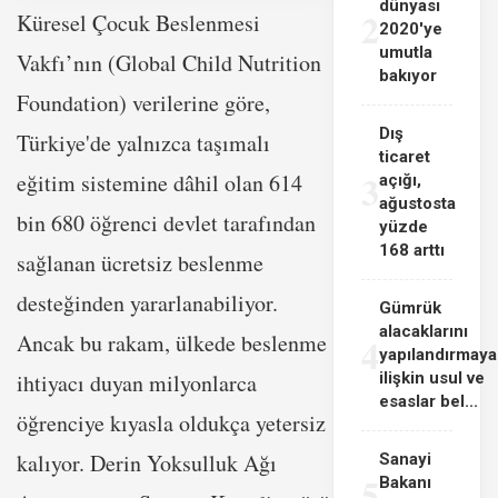
dünyası
2
Küresel Çocuk Beslenmesi
2020'ye
umutla
Vakfı’nın (Global Child Nutrition
bakıyor
Foundation) verilerine göre,
Dış
Türkiye'de yalnızca taşımalı
ticaret
3
eğitim sistemine dâhil olan 614
açığı,
ağustosta
bin 680 öğrenci devlet tarafından
yüzde
168 arttı
sağlanan ücretsiz beslenme
desteğinden yararlanabiliyor.
Gümrük
alacaklarını
Ancak bu rakam, ülkede beslenme
4
yapılandırmaya
ihtiyacı duyan milyonlarca
ilişkin usul ve
esaslar bel...
öğrenciye kıyasla oldukça yetersiz
kalıyor. Derin Yoksulluk Ağı
Sanayi
5
Bakanı