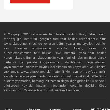
© Copyrigth 2016 rekabet.net tüm hakları saklıdır. Kod, haber, resim,
röportaj gibi her türlü içeriğinin tüm telif hakları rekabet.net’e aittir.
www.rekabet.net sitesinde yer alan bütün yazılar, materyaller, resimler,
ses dosyaları, animasyonlar, videolar, dizayn, tasarım ve
düzenlemelerimizin telif hakları 5846 numaralı yasa telif hakları
korunmaktadır. Bunlar rekabet.net’in yazılı izni olmaksızın ticari olarak
herhangi bir şekilde kopyalanamaz, dağıtılamaz, değiştirilemez,
yayınlanamaz. İzinsiz ve kaynak belirtilmeksizin kopyalama ve kullanımı
yapılamaz. www.rekabet.net’teki harici linkler ayrı bir sayfada açılır.
Yayınlanan yazı ve yorumlardan yazarları sorumludur. rekabet.net’te hiçbir
bildirim yapmadan, herhangi bir zaman değişikliğe gidebilir. Bu sitedeki
bilgilerden kaynaklı hataların hiçbirinden sorumlu değildir. Köşe
Yazarlarımızın Yazılarındaki Sorumluluk Kendilerine Aittir.
Bursa
Ekonomi
Gümrük
Künye