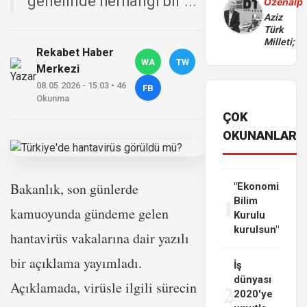
genelinde herhangi bir ...
Özenalp
Aziz
Türk
Milleti;
Rekabet Haber
WA
TW
Merkezi
08.05.2026 - 15:03 • 46
FB
Okunma
ÇOK
OKUNANLAR
Bakanlık, son günlerde
"Ekonomi
1
Bilim
kamuoyunda gündeme gelen
Kurulu
kurulsun"
hantavirüs vakalarına dair yazılı
bir açıklama yayımladı.
İş
dünyası
2
Açıklamada, virüsle ilgili sürecin
2020'ye