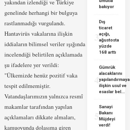
umutla
yakından izlendiği ve Türkiye
bakıyor
genelinde herhangi bir bulguya
rastlanmadığı vurgulandı.
Dış
ticaret
Hantavirüs vakalarına ilişkin
3
açığı,
ağustosta
iddiaların bilimsel veriler ışığında
yüzde
168 arttı
incelendiği belirtilen açıklamada
şu ifadelere yer verildi:
Gümrük
alacaklarını
"Ülkemizde henüz pozitif vaka
4
yapılandırmaya
tespit edilmemiştir.
ilişkin usul ve
esaslar bel...
Vatandaşlarımızın yalnızca resmî
makamlar tarafından yapılan
Sanayi
5
Bakanı
açıklamaları dikkate almaları,
Müjdeyi
verdi!
kamuoyunda dolaşıma giren