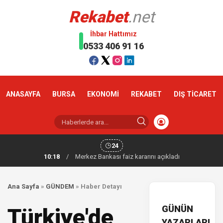
Rekabet
.net
İhbar Hattımız
0533 406 91 16
ANASAYFA
BURSA
EKONOMİ
REKABET
DIŞ TİCARET
24
10:18
/
Merkez Bankası faiz kararını açıkladı
Ana Sayfa
»
GÜNDEM
»
Haber Detayı
GÜNÜN
Türkiye'de
YAZARLARI