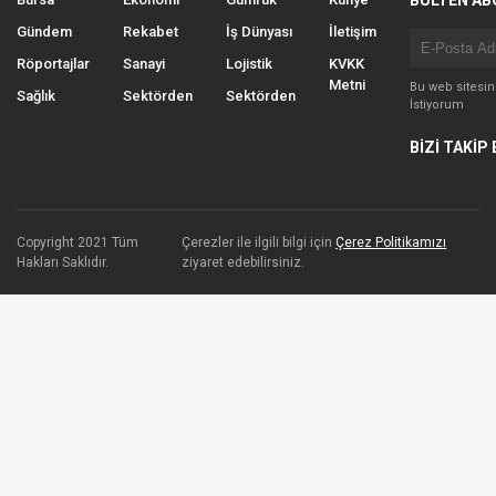
BÜLTEN AB
Gündem
Rekabet
İş Dünyası
İletişim
Röportajlar
Sanayi
Lojistik
KVKK
Metni
Bu web sitesi
Sağlık
Sektörden
Sektörden
İstiyorum
BİZİ TAKİP 
Copyright 2021 Tüm
Çerezler ile ilgili bilgi için
Çerez Politikamızı
Hakları Saklıdır.
ziyaret edebilirsiniz.