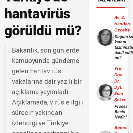
hantavirüs
Av. Z.
Handan
görüldü mü?
Özcebe
Doğum iz
kıdem
tazminatı
Bakanlık, son günlerde
dahil edili
mi?
kamuoyunda gündeme
Yrd.
gelen hantavirüs
Doç.
vakalarına dair yazılı bir
Dr.
Dyt.
açıklama yayımladı.
Esin
Şeker
Açıklamada, virüsle ilgili
Proses
sürecin yakından
Besin
Nedir?
izlendiği ve Türkiye
Ahmet