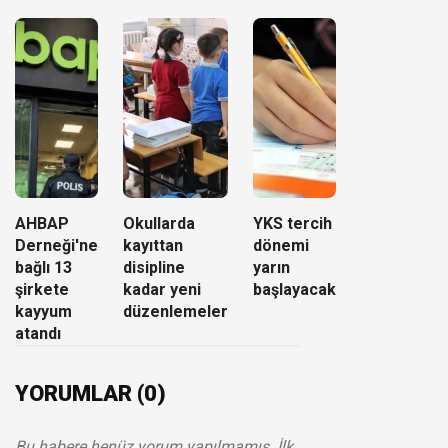
AHBAP
Okullarda
YKS tercih
Derneği'ne
kayıttan
dönemi
bağlı 13
disipline
yarın
şirkete
kadar yeni
başlayacak
kayyum
düzenlemeler
atandı
YORUMLAR (0)
Bu habere henüz yorum yapılmamış. İlk