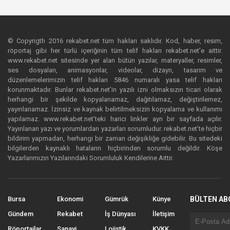
© Copyrigth 2016 rekabet.net tüm hakları saklıdır. Kod, haber, resim,
röportaj gibi her türlü içeriğinin tüm telif hakları rekabet.net’e aittir.
www.rekabet.net sitesinde yer alan bütün yazılar, materyaller, resimler,
ses dosyaları, animasyonlar, videolar, dizayn, tasarım ve
düzenlemelerimizin telif hakları 5846 numaralı yasa telif hakları
korunmaktadır. Bunlar rekabet.net’in yazılı izni olmaksızın ticari olarak
herhangi bir şekilde kopyalanamaz, dağıtılamaz, değiştirilemez,
yayınlanamaz. İzinsiz ve kaynak belirtilmeksizin kopyalama ve kullanımı
yapılamaz. www.rekabet.net’teki harici linkler ayrı bir sayfada açılır.
Yayınlanan yazı ve yorumlardan yazarları sorumludur. rekabet.net’te hiçbir
bildirim yapmadan, herhangi bir zaman değişikliğe gidebilir. Bu sitedeki
bilgilerden kaynaklı hataların hiçbirinden sorumlu değildir. Köşe
Yazarlarımızın Yazılarındaki Sorumluluk Kendilerine Aittir.
Bursa
Ekonomi
Gümrük
Künye
BÜLTEN AB
Gündem
Rekabet
İş Dünyası
İletişim
Röportajlar
Sanayi
Lojistik
KVKK