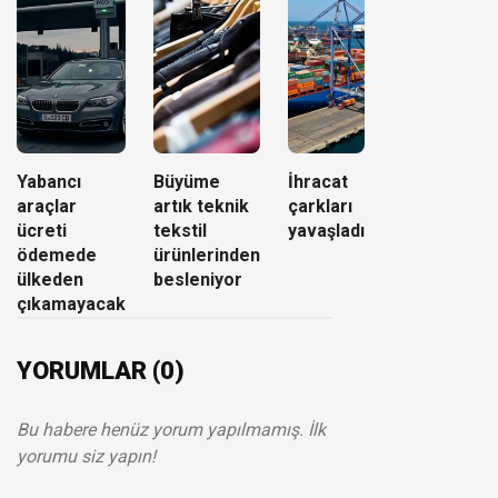
Yabancı
Büyüme
İhracat
araçlar
artık teknik
çarkları
ücreti
tekstil
yavaşladı
ödemede
ürünlerinden
ülkeden
besleniyor
çıkamayacak
YORUMLAR (0)
Bu habere henüz yorum yapılmamış. İlk
yorumu siz yapın!