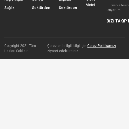
Metni
Bu web sitesi
Sağlık
Sektörden
Sektörden
İstiyorum
BİZİ TAKİP 
Copyright 2021 Tüm
Çerezler ile ilgili bilgi için
Çerez Politikamızı
Hakları Saklıdır.
ziyaret edebilirsiniz.