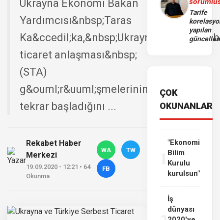
Ukrayna Ekonomi Bakan
sorumlu
Tarife
Yardımcısı&nbsp;Taras
korelasy
yapılan
Ka&ccedil;ka,&nbsp;Ukrayna&nbsp;ve&nb
güncelle
ticaret anlaşması&nbsp;
(STA)
g&ouml;r&uuml;şmelerinin
ÇOK
tekrar başladığını ...
OKUNANLAR
"Ekonomi
Rekabet Haber
WA
TW
1
Bilim
Merkezi
Kurulu
19.09.2020 - 12:21 • 64
FB
kurulsun"
Okunma
İş
dünyası
2
2020'ye