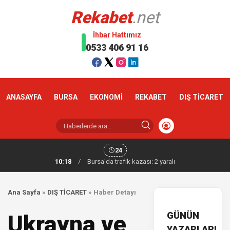
Rekabet
.net
İhbar Hattımız
0533 406 91 16
ANASAYFA
BURSA
EKONOMİ
REKABET
DIŞ TİCARET
24
10:18
/
Bursa'da trafik kazası: 2 yaralı
Ana Sayfa
»
DIŞ TİCARET
»
Haber Detayı
GÜNÜN
Ukrayna ve
YAZARLARI