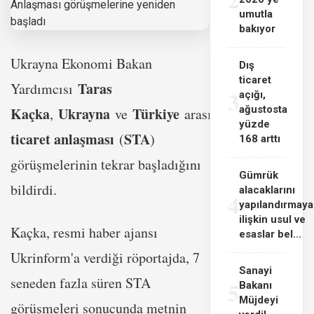
umutla
bakıyor
Ukrayna Ekonomi Bakan
Dış
ticaret
Taras
Yardımcısı
3
açığı,
ağustosta
Kaçka
Ukrayna
Türkiye
serbest
,
ve
arasında
yüzde
ticaret anlaşması
STA
(
)
168 arttı
görüşmelerinin tekrar başladığını
Gümrük
bildirdi.
alacaklarını
4
yapılandırmaya
ilişkin usul ve
Kaçka, resmi haber ajansı
esaslar bel...
Ukrinform'a verdiği röportajda, 7
Sanayi
seneden fazla süren STA
5
Bakanı
Müjdeyi
görüşmeleri sonucunda metnin