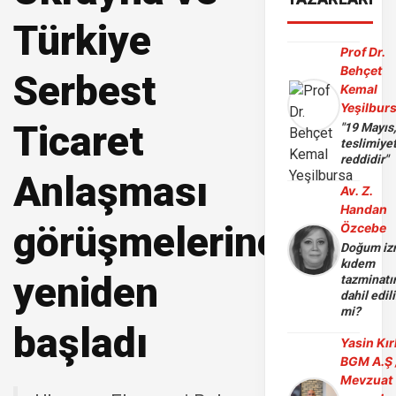
Türkiye
Prof Dr.
Behçet
Serbest
Kemal
Yeşilbur
Ticaret
"19 Mayıs
teslimiye
reddidir"
Anlaşması
Av. Z.
Handan
görüşmelerine
Özcebe
Doğum iz
kıdem
yeniden
tazminatı
dahil edili
mi?
başladı
Yasin Kır
BGM A.Ş 
Mevzuat