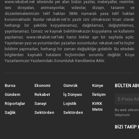
www.rekabet.net sitesinde yer alan bütün yazılar, materyaller, resimler,
ses dosyaları, animasyonlar, videolar, dizayn, tasarım ve
düzenlemelerimizin telif hakları 5846 numaralı yasa telif hakları
korunmaktadır. Bunlar rekabet.net’in yazılı izni olmaksızın ticari olarak
herhangi bir şekilde kopyalanamaz, dağıtılamaz, değiştirilemez,
yayınlanamaz. İzinsiz ve kaynak belirtilmeksizin kopyalama ve kullanımı
yapılamaz. www.rekabet.net’teki harici linkler ayrı bir sayfada açılır.
Yayınlanan yazı ve yorumlardan yazarları sorumludur. rekabet.net’te hiçbir
bildirim yapmadan, herhangi bir zaman değişikliğe gidebilir. Bu sitedeki
bilgilerden kaynaklı hataların hiçbirinden sorumlu değildir. Köşe
Yazarlarımızın Yazılarındaki Sorumluluk Kendilerine Aittir.
Bursa
Ekonomi
Gümrük
Künye
BÜLTEN AB
Gündem
Rekabet
İş Dünyası
İletişim
Röportajlar
Sanayi
Lojistik
KVKK
Metni
Bu web sitesi
Sağlık
Sektörden
Sektörden
İstiyorum
BİZİ TAKİP 