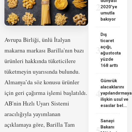
dünyası
2
2020'ye
umutla
bakıyor
Dış
Avrupa Birliği, ünlü İtalyan
ticaret
3
açığı,
makarna markası Barilla'nın bazı
ağustosta
yüzde
ürünleri hakkında tüketicilere
168 arttı
tüketmeyin uyarısında bulundu.
Almanya’da söz konusu ürünler
Gümrük
alacaklarını
4
için geri çağırma işlemi başlatıldı.
yapılandırmaya
ilişkin usul ve
AB'nin Hızlı Uyarı Sistemi
esaslar bel...
aracılığıyla yayımlanan
Sanayi
açıklamaya göre, Barilla Tam
5
Bakanı