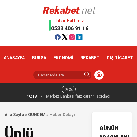
Rekabet
.net
İhbar Hattımız
0533 406 91 16
ANASAYFA
BURSA
EKONOMİ
REKABET
DIŞ TİCARET
24
10:18
/
Merkez Bankası faiz kararını açıkladı
Ana Sayfa
»
GÜNDEM
»
Haber Detayı
GÜNÜN
Ünlü
YAZARLARI