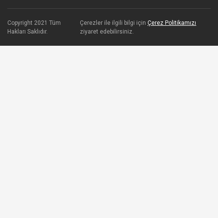
Copyright 2021 Tüm
Çerezler ile ilgili bilgi için
Çerez Politikamızı
Hakları Saklıdır.
ziyaret edebilirsiniz.