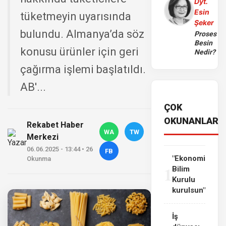
Dyt.
Esin
tüketmeyin uyarısında
Şeker
bulundu. Almanya’da söz
Proses
Besin
konusu ürünler için geri
Nedir?
çağırma işlemi başlatıldı.
AB'...
ÇOK
OKUNANLAR
Rekabet Haber
WA
TW
Merkezi
06.06.2025 - 13:44 • 26
FB
"Ekonomi
Okunma
1
Bilim
Kurulu
kurulsun"
İş