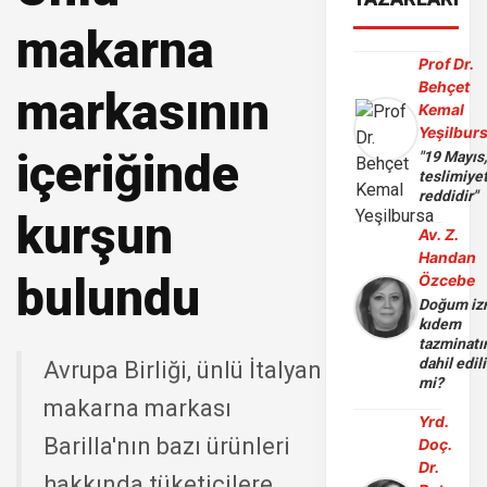
makarna
Prof Dr.
Behçet
markasının
Kemal
Yeşilbur
içeriğinde
"19 Mayıs
teslimiye
reddidir"
kurşun
Av. Z.
Handan
bulundu
Özcebe
Doğum iz
kıdem
tazminatı
dahil edili
Avrupa Birliği, ünlü İtalyan
mi?
makarna markası
Yrd.
Barilla'nın bazı ürünleri
Doç.
Dr.
hakkında tüketicilere