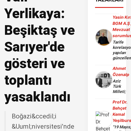
Yerlikaya:
Yasin Kır
BGM A.Ş 
Beşiktaş ve
Mevzuat
sorumlu
Sarıyer'de
Tarife
korelasy
yapılan
gösteri ve
güncelle
Ahmet
Özenalp
toplantı
Aziz
Türk
yasaklandı
Milleti;
Prof Dr.
Behçet
Kemal
Boğazi&ccedil;i
Yeşilbur
&Uuml;niversitesi'nde
"19 Mayıs