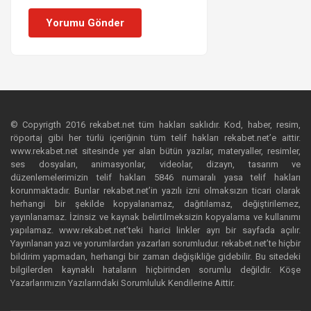
Yorumu Gönder
© Copyrigth 2016 rekabet.net tüm hakları saklıdır. Kod, haber, resim,
röportaj gibi her türlü içeriğinin tüm telif hakları rekabet.net’e aittir.
www.rekabet.net sitesinde yer alan bütün yazılar, materyaller, resimler,
ses dosyaları, animasyonlar, videolar, dizayn, tasarım ve
düzenlemelerimizin telif hakları 5846 numaralı yasa telif hakları
korunmaktadır. Bunlar rekabet.net’in yazılı izni olmaksızın ticari olarak
herhangi bir şekilde kopyalanamaz, dağıtılamaz, değiştirilemez,
yayınlanamaz. İzinsiz ve kaynak belirtilmeksizin kopyalama ve kullanımı
yapılamaz. www.rekabet.net’teki harici linkler ayrı bir sayfada açılır.
Yayınlanan yazı ve yorumlardan yazarları sorumludur. rekabet.net’te hiçbir
bildirim yapmadan, herhangi bir zaman değişikliğe gidebilir. Bu sitedeki
bilgilerden kaynaklı hataların hiçbirinden sorumlu değildir. Köşe
Yazarlarımızın Yazılarındaki Sorumluluk Kendilerine Aittir.