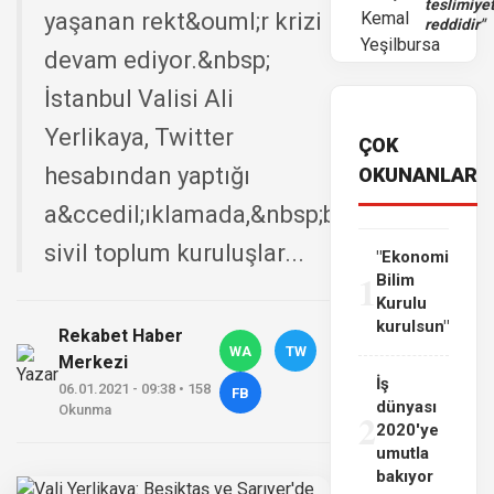
teslimiye
yaşanan rekt&ouml;r krizi
reddidir"
devam ediyor.&nbsp;
İstanbul Valisi Ali
Yerlikaya, Twitter
ÇOK
hesabından yaptığı
OKUNANLAR
a&ccedil;ıklamada,&nbsp;bazı
sivil toplum kuruluşlar...
"Ekonomi
1
Bilim
Kurulu
kurulsun"
Rekabet Haber
WA
TW
Merkezi
İş
06.01.2021 - 09:38 • 158
FB
dünyası
Okunma
2
2020'ye
umutla
bakıyor