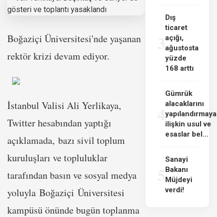
Dış
ticaret
3
Boğaziçi Üniversitesi'nde yaşanan
açığı,
ağustosta
rektör krizi devam ediyor.
yüzde
168 arttı
Gümrük
İstanbul Valisi Ali Yerlikaya,
alacaklarını
4
yapılandırmaya
Twitter hesabından yaptığı
ilişkin usul ve
esaslar bel...
açıklamada, bazı sivil toplum
kuruluşları ve topluluklar
Sanayi
5
Bakanı
tarafından basın ve sosyal medya
Müjdeyi
verdi!
yoluyla Boğaziçi Üniversitesi
kampüsü önünde bugün toplanma