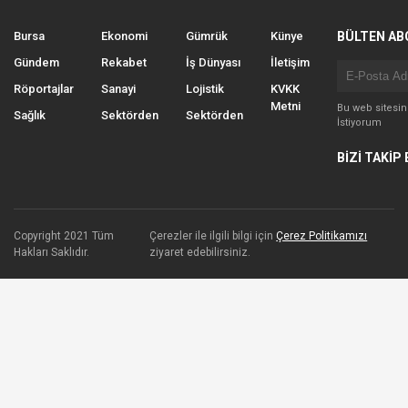
Bursa
Ekonomi
Gümrük
Künye
BÜLTEN AB
Gündem
Rekabet
İş Dünyası
İletişim
Röportajlar
Sanayi
Lojistik
KVKK
Metni
Bu web sitesi
Sağlık
Sektörden
Sektörden
İstiyorum
BİZİ TAKİP 
Copyright 2021 Tüm
Çerezler ile ilgili bilgi için
Çerez Politikamızı
Hakları Saklıdır.
ziyaret edebilirsiniz.