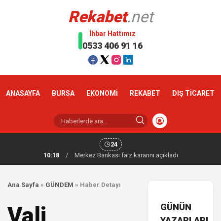
Rekabet
.net
İhbar Hattımız
0533 406 91 16
ANASAYFA
BURSA
EKONOMİ
REKABET
DIŞ TİCARET
24
10:18
/
Merkez Bankası faiz kararını açıkladı
Ana Sayfa
»
GÜNDEM
»
Haber Detayı
GÜNÜN
Vali
YAZARLARI