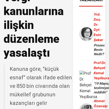
kanunlarına
Yrd.
Doç.
ilişkin
Dr.
Dyt.
düzenleme
Esin
Şeker
Proses
yasalaştı
Besin
Nedir?
Prof Dr.
Behçet
Kanuna göre, "küçük
Kemal
esnaf" olarak ifade edilen
Yeşilbur
"19 Mayıs
ve 850 bin civarında olan
teslimiye
reddidir"
mükellef grubunun
Ahmet
kazançları gelir
Özenalp