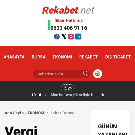
Rekabet
.net
İhbar Hattımız
0533 406 91 16
ANASAYFA
BURSA
EKONOMİ
REKABET
DIŞ TİCARET
24
10:18
/
Altın haftaya yükselişle başladı
Ana Sayfa
»
EKONOMİ
»
Haber Detayı
GÜNÜN
Vergi
YAZARLARI