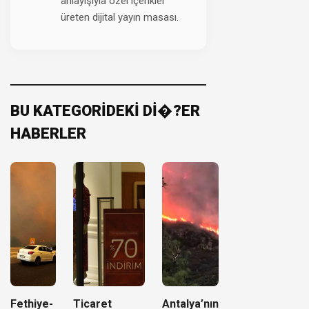
anlayışıyla özel içerikler
üreten dijital yayın masası.
BU KATEGORİDEKİ Dİ�?ER
HABERLER
Fethiye-
Ticaret
Antalya’nın