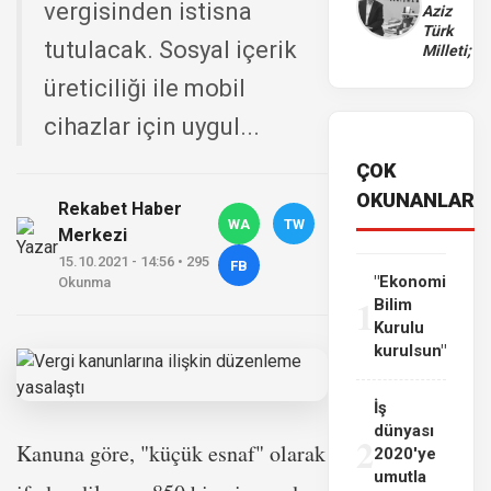
vergisinden istisna
Aziz
Türk
tutulacak. Sosyal içerik
Milleti;
üreticiliği ile mobil
cihazlar için uygul...
ÇOK
OKUNANLAR
Rekabet Haber
WA
TW
Merkezi
15.10.2021 - 14:56 • 295
FB
"Ekonomi
Okunma
1
Bilim
Kurulu
kurulsun"
İş
dünyası
2
Kanuna göre, "küçük esnaf" olarak
2020'ye
umutla