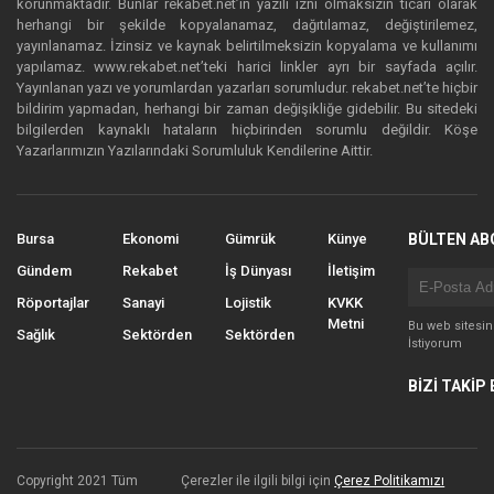
korunmaktadır. Bunlar rekabet.net’in yazılı izni olmaksızın ticari olarak
herhangi bir şekilde kopyalanamaz, dağıtılamaz, değiştirilemez,
yayınlanamaz. İzinsiz ve kaynak belirtilmeksizin kopyalama ve kullanımı
yapılamaz. www.rekabet.net’teki harici linkler ayrı bir sayfada açılır.
Yayınlanan yazı ve yorumlardan yazarları sorumludur. rekabet.net’te hiçbir
bildirim yapmadan, herhangi bir zaman değişikliğe gidebilir. Bu sitedeki
bilgilerden kaynaklı hataların hiçbirinden sorumlu değildir. Köşe
Yazarlarımızın Yazılarındaki Sorumluluk Kendilerine Aittir.
Bursa
Ekonomi
Gümrük
Künye
BÜLTEN AB
Gündem
Rekabet
İş Dünyası
İletişim
Röportajlar
Sanayi
Lojistik
KVKK
Metni
Bu web sitesi
Sağlık
Sektörden
Sektörden
İstiyorum
BİZİ TAKİP 
Copyright 2021 Tüm
Çerezler ile ilgili bilgi için
Çerez Politikamızı