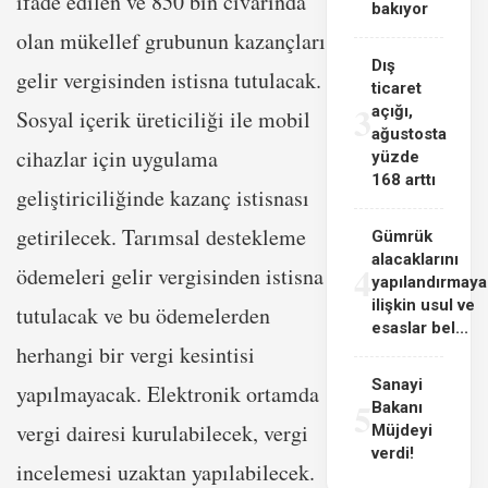
ifade edilen ve 850 bin civarında
bakıyor
olan mükellef grubunun kazançları
Dış
gelir vergisinden istisna tutulacak.
ticaret
3
açığı,
Sosyal içerik üreticiliği ile mobil
ağustosta
cihazlar için uygulama
yüzde
168 arttı
geliştiriciliğinde kazanç istisnası
getirilecek. Tarımsal destekleme
Gümrük
alacaklarını
4
ödemeleri gelir vergisinden istisna
yapılandırmaya
ilişkin usul ve
tutulacak ve bu ödemelerden
esaslar bel...
herhangi bir vergi kesintisi
Sanayi
yapılmayacak. Elektronik ortamda
5
Bakanı
vergi dairesi kurulabilecek, vergi
Müjdeyi
verdi!
incelemesi uzaktan yapılabilecek.