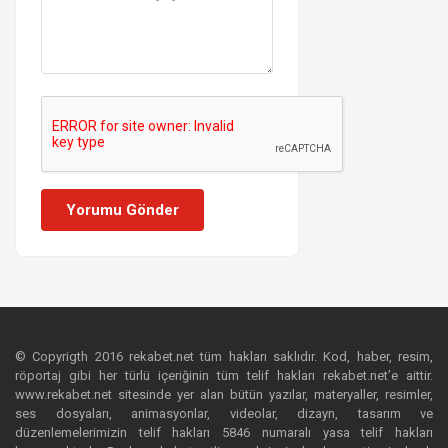
Yorumu Gönder
© Copyrigth 2016 rekabet.net tüm hakları saklıdır. Kod, haber, resim,
röportaj gibi her türlü içeriğinin tüm telif hakları rekabet.net’e aittir.
www.rekabet.net sitesinde yer alan bütün yazılar, materyaller, resimler,
ses dosyaları, animasyonlar, videolar, dizayn, tasarım ve
düzenlemelerimizin telif hakları 5846 numaralı yasa telif hakları