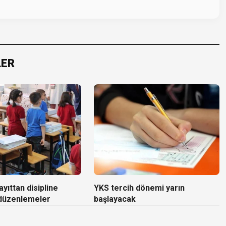
LER
yıttan disipline
YKS tercih dönemi yarın
 düzenlemeler
başlayacak