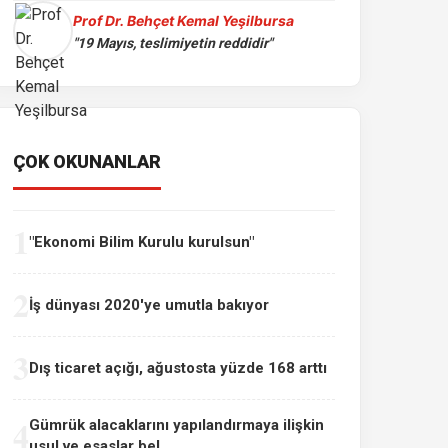
Prof Dr. Behçet Kemal Yeşilbursa
"19 Mayıs, teslimiyetin reddidir"
ÇOK OKUNANLAR
1
"Ekonomi Bilim Kurulu kurulsun"
2
İş dünyası 2020'ye umutla bakıyor
3
Dış ticaret açığı, ağustosta yüzde 168 arttı
4
Gümrük alacaklarını yapılandırmaya ilişkin
usul ve esaslar bel...