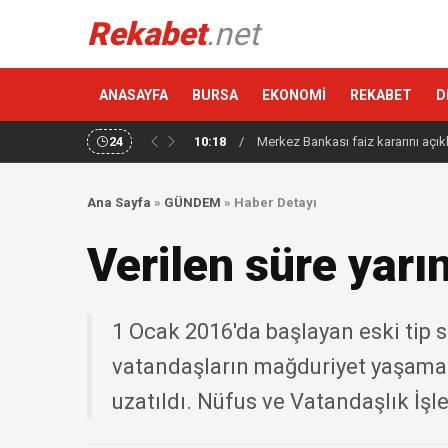
Rekabet
.net
ANASAYFA
BURSA
EKONOMİ
REKABET
D
24
10:18
/
Merkez Bankası faiz kararını açık
Ana Sayfa
»
GÜNDEM
»
Haber Detayı
Verilen süre yarı
1 Ocak 2016'da başlayan eski tip 
vatandaşların mağduriyet yaşamam
uzatıldı. Nüfus ve Vatandaşlık İşl