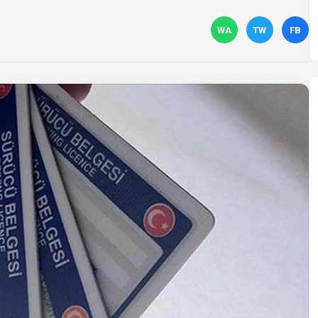
WA
TW
FB