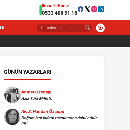
İhbar Hattımız
0533 406 91 16
TE
GÜNÜN YAZARLARI
Ahmet Özenalp
Aziz Türk Milleti;
Av. Z. Handan Özcebe
Doğum izni kıdem tazminatına dahil edilir
mi?