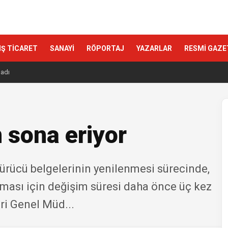
IŞ TİCARET
SANAYİ
RÖPORTAJ
YAZARLAR
RESMİ GAZE
ladı
n sona eriyor
sürücü belgelerinin yenilenmesi sürecinde,
ası için değişim süresi daha önce üç kez
eri Genel Müd...