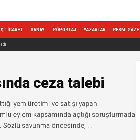
IŞ TİCARET
SANAYİ
RÖPORTAJ
YAZARLAR
RESMİ GAZE
ladı
nda ceza talebi
tığı yem üretimi ve satışı yapan
umlu eylem kapsamında açtığı soruşturmada
 Sözlü savunma öncesinde, ...