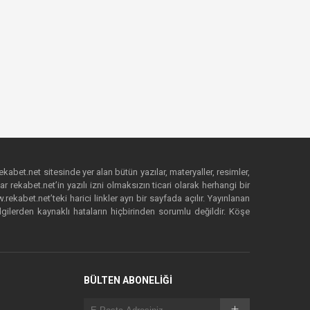
ekabet.net sitesinde yer alan bütün yazılar, materyaller, resimler,
 rekabet.net’in yazılı izni olmaksızın ticari olarak herhangi bir
abet.net’teki harici linkler ayrı bir sayfada açılır. Yayınlanan
lgilerden kaynaklı hataların hiçbirinden sorumlu değildir. Köşe
BÜLTEN ABONELİĞİ