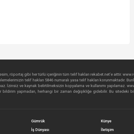
im, röportaj gibi her türlü içeriğinin tüm telif hakları rekabet.net’e aittir. www.r
emelerimizin telif hakları 5846 numaralı yasa telif hakları korunmaktadır. Bunlar
. İzinsiz ve kaynak belirtilmeksizin kopyalama ve kullanımı yapılamaz. www.rek
r bildirim yapmadan, herhangi bir zaman değişikliğe gidebilir. Bu sitedeki bi
Gümrük
Künye
İş Dünyası
İletişim