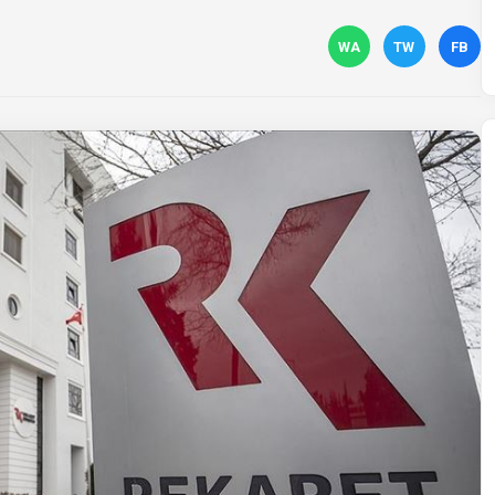
WA
TW
FB