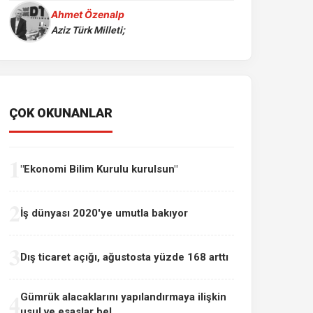
Ahmet Özenalp
Aziz Türk Milleti;
ÇOK OKUNANLAR
1
"Ekonomi Bilim Kurulu kurulsun"
2
İş dünyası 2020'ye umutla bakıyor
3
Dış ticaret açığı, ağustosta yüzde 168 arttı
4
Gümrük alacaklarını yapılandırmaya ilişkin
usul ve esaslar bel...