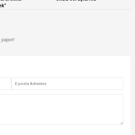
ek"
 yapın!