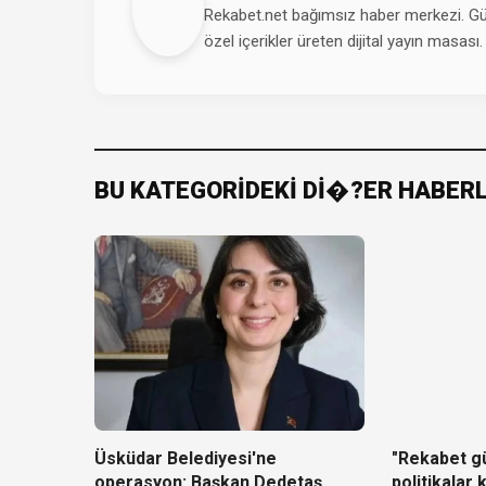
Rekabet.net bağımsız haber merkezi. Günd
özel içerikler üreten dijital yayın masası.
BU KATEGORİDEKİ Dİ�?ER HABER
Üsküdar Belediyesi'ne
"Rekabet g
operasyon: Başkan Dedetaş
politikalar k