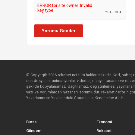
Yorumu Gönder
© Copyrigth 2016 rekabet.net tüm hakları saklıdır. Kod, haber, res
ses dosyaları, animasyonlar, videolar, dizayn, tasarım ve düzenl
şekilde kopyalanamaz, dağıtılamaz, değiştirilemez, yayınlanamaz
yazı ve yorumlardan yazarları sorumludur. rekabet.net’te hiçbi
Yazarlarımızın Yazılarındaki Sorumluluk Kendilerine Aittir.
Bursa
Ekonomi
Gündem
Rekabet