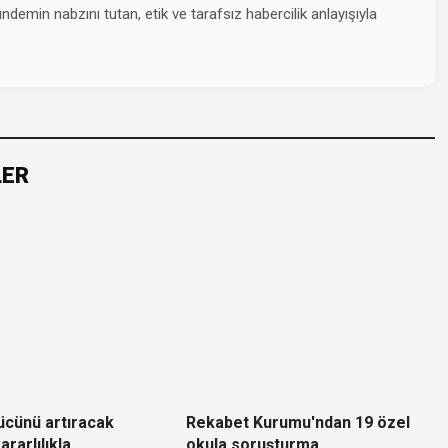
emin nabzını tutan, etik ve tarafsız habercilik anlayışıyla
LER
ücünü artıracak
Rekabet Kurumu'ndan 19 özel
ararlılıkla
okula soruşturma