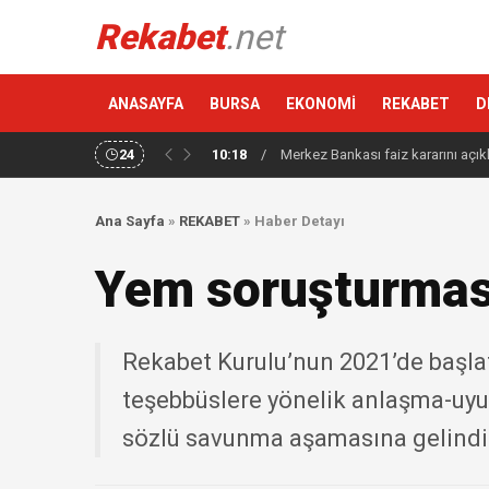
Rekabet
.net
ANASAYFA
BURSA
EKONOMİ
REKABET
D
24
10:18
/
Merkez Bankası faiz kararını açık
Ana Sayfa
»
REKABET
»
Haber Detayı
Yem soruşturması
Rekabet Kurulu’nun 2021’de başlat
teşebbüslere yönelik anlaşma-uy
sözlü savunma aşamasına gelindi.