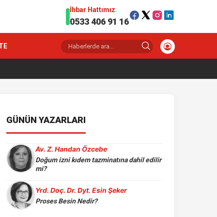
İhbar Hattımız
0533 406 91 16
TE
GÜNÜN YAZARLARI
Av. Z. Handan Özcebe
Doğum izni kıdem tazminatına dahil edilir
mi?
Yrd. Doç. Dr. Dyt. Esin Şeker
Proses Besin Nedir?