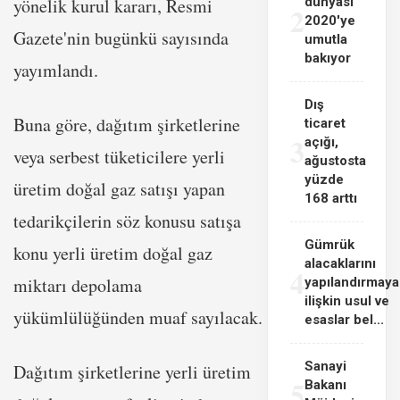
yönelik kurul kararı, Resmi
dünyası
2
2020'ye
Gazete'nin bugünkü sayısında
umutla
bakıyor
yayımlandı.
Dış
Buna göre, dağıtım şirketlerine
ticaret
3
açığı,
veya serbest tüketicilere yerli
ağustosta
yüzde
üretim doğal gaz satışı yapan
168 arttı
tedarikçilerin söz konusu satışa
Gümrük
konu yerli üretim doğal gaz
alacaklarını
4
miktarı depolama
yapılandırmaya
ilişkin usul ve
yükümlülüğünden muaf sayılacak.
esaslar bel...
Sanayi
Dağıtım şirketlerine yerli üretim
5
Bakanı