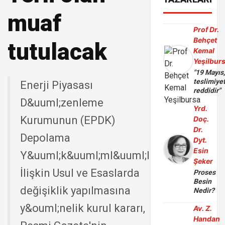
muaf
Prof Dr.
Behçet
tutulacak
Kemal
Yeşilbur
"19 Mayıs
teslimiye
Enerji Piyasası
reddidir"
D&uuml;zenleme
Yrd.
Kurumunun (EPDK)
Doç.
Dr.
Depolama
Dyt.
Esin
Y&uuml;k&uuml;ml&uuml;l&uuml;klerine
Şeker
İlişkin Usul ve Esaslarda
Proses
Besin
değişiklik yapılmasına
Nedir?
y&ouml;nelik kurul kararı,
Av. Z.
Handan