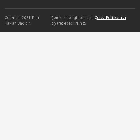
Copyright 2021 Tüm
Çerezler ile ilgili bilgi için
Çerez Politikamızı
Hakları Saklıdır.
ziyaret edebilirsiniz.