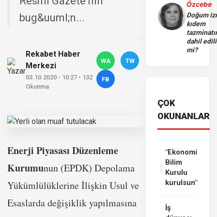
Resmi Gazete'nin
Özcebe
Doğum iz
bug&uuml;n...
kıdem
tazminatı
dahil edili
mi?
Rekabet Haber
WA
TW
Merkezi
03.10.2020 - 10:27 • 132
FB
Okunma
ÇOK
OKUNANLAR
Enerji Piyasası Düzenleme
"Ekonomi
1
Bilim
Kurumu
nun (EPDK) Depolama
Kurulu
kurulsun"
Yükümlülüklerine İlişkin Usul ve
Esaslarda değişiklik yapılmasına
İş