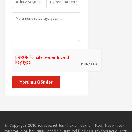
Yorumu Gönder
© Copyrigth 2016 rekabet.net tüm hakları saklıdır. Kod, haber, resim,
röportaj gibi her türlü içeriğinin tüm telif hakları rekabet.net’e aittir.