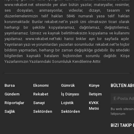
www.rekabet.net sitesinde yer alan bütün yazılar, materyaller, resimler,
ses dosyaları, animasyonlar, videolar, dizayn, tasarım ve
düzenlemelerimizin telif hakları 5846 numaralı yasa telif hakları
korunmaktadır. Bunlar rekabet.net’in yazılı izni olmaksızın ticari olarak
herhangi bir şekilde kopyalanamaz, dağıtılamaz, değiştirilemez,
yayınlanamaz. İzinsiz ve kaynak belirtilmeksizin kopyalama ve kullanımı
yapılamaz. www.rekabet.net’teki harici linkler ayrı bir sayfada açılır.
Yayınlanan yazı ve yorumlardan yazarları sorumludur. rekabet.net’te hiçbir
bildirim yapmadan, herhangi bir zaman değişikliğe gidebilir. Bu sitedeki
bilgilerden kaynaklı hataların hiçbirinden sorumlu değildir. Köşe
Yazarlarımızın Yazılarındaki Sorumluluk Kendilerine Aittir.
Bursa
Ekonomi
Gümrük
Künye
BÜLTEN AB
Gündem
Rekabet
İş Dünyası
İletişim
Röportajlar
Sanayi
Lojistik
KVKK
Metni
Bu web sitesi
Sağlık
Sektörden
Sektörden
İstiyorum
BİZİ TAKİP 