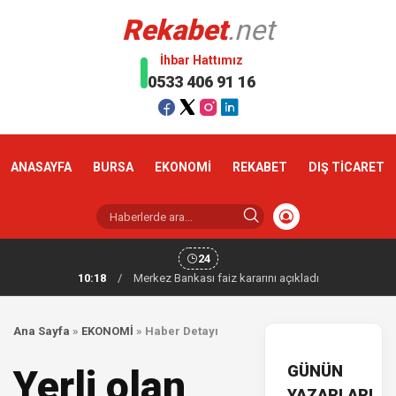
Rekabet
.net
İhbar Hattımız
0533 406 91 16
ANASAYFA
BURSA
EKONOMİ
REKABET
DIŞ TİCARET
24
10:18
/
Merkez Bankası faiz kararını açıkladı
Ana Sayfa
»
EKONOMİ
»
Haber Detayı
GÜNÜN
Yerli olan
YAZARLARI