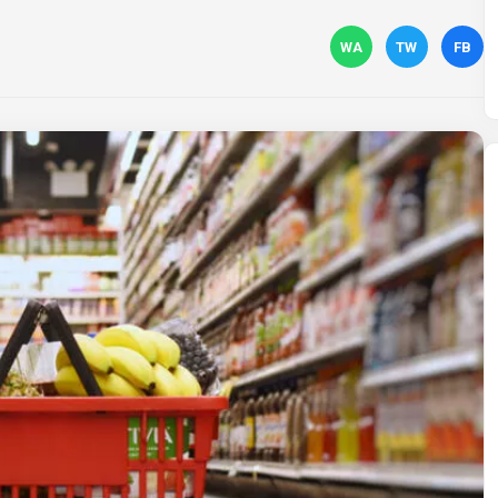
WA
TW
FB