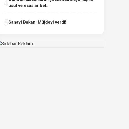
4
usul ve esaslar bel...
5
Sanayi Bakanı Müjdeyi verdi!