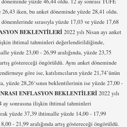
t döneminde yüzde 46,44 oldu. 12 ay sonrası TÜFE
e 26,43 iken, bu anket döneminde yüzde 28,41 oldu.
t dönemlerinde sırasıyla yüzde 17,03 ve yüzde 17,68
LASYON BEKLENTİLERİ
2022 yılı Nisan ayı anket
işkin ihtimal tahminleri değerlendirildiğinde,
lle yüzde 23,00 - 26,99 aralığında, yüzde 23,75
a artış göstereceği öngörüldü. Aynı anket döneminde
lendirmeye göre ise, katılımcıların yüzde 21,74’ünün
da, yüzde 28,26‘sının beklentilerinin ise yüzde 27,00 -
ONRASI ENFLASYON BEKLENTİLERİ
2022 yılı
 ay sonrasına ilişkin ihtimal tahminleri
rak yüzde 37,39 ihtimalle yüzde 14,00 - 17,99
18,00 - 21,99 aralığında artış göstereceği öngörüldü.