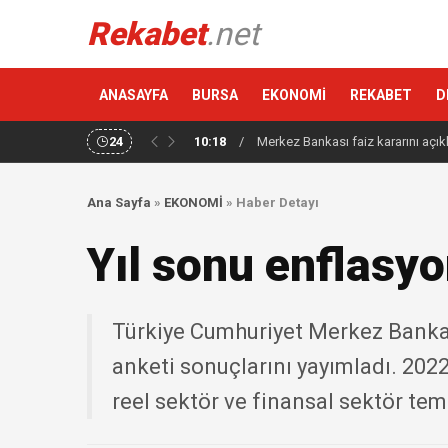
Rekabet
.net
ANASAYFA
BURSA
EKONOMİ
REKABET
D
24
10:18
/
Merkez Bankası faiz kararını açık
Ana Sayfa
»
EKONOMİ
»
Haber Detayı
Yıl sonu enflasy
Türkiye Cumhuriyet Merkez Bankası
anketi sonuçlarını yayımladı. 2022 
reel sektör ve finansal sektör temsi