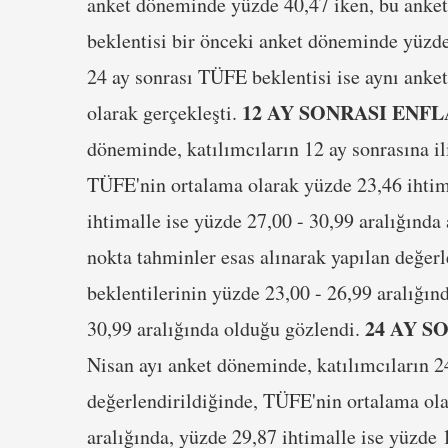
anket döneminde yüzde 40,47 iken, bu anke
beklentisi bir önceki anket döneminde yüzd
24 ay sonrası TÜFE beklentisi ise aynı anke
12 AY SONRASI ENF
olarak gerçekleşti.
döneminde, katılımcıların 12 ay sonrasına il
TÜFE'nin ortalama olarak yüzde 23,46 ihtima
ihtimalle ise yüzde 27,00 - 30,99 aralığınd
nokta tahminler esas alınarak yapılan değer
beklentilerinin yüzde 23,00 - 26,99 aralığın
24 AY S
30,99 aralığında olduğu gözlendi.
Nisan ayı anket döneminde, katılımcıların 24
değerlendirildiğinde, TÜFE'nin ortalama ola
aralığında, yüzde 29,87 ihtimalle ise yüzde 