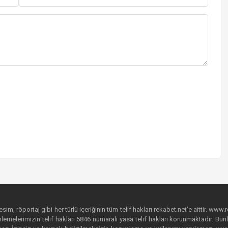
im, röportaj gibi her türlü içeriğinin tüm telif hakları rekabet.net’e aittir. www.r
emelerimizin telif hakları 5846 numaralı yasa telif hakları korunmaktadır. Bunlar