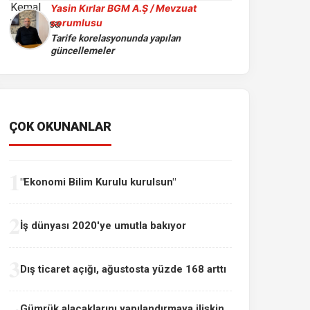
Yasin Kırlar BGM A.Ş / Mevzuat
sorumlusu
Tarife korelasyonunda yapılan
güncellemeler
ÇOK OKUNANLAR
1
"Ekonomi Bilim Kurulu kurulsun"
2
İş dünyası 2020'ye umutla bakıyor
3
Dış ticaret açığı, ağustosta yüzde 168 arttı
Gümrük alacaklarını yapılandırmaya ilişkin