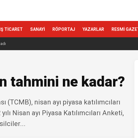
IŞ TİCARET
SANAYİ
RÖPORTAJ
YAZARLAR
RESMİ GAZE
ladı
on tahmini ne kadar?
 (TCMB), nisan ayı piyasa katılımcıları
yılı Nisan ayı Piyasa Katılımcıları Anketi,
lciler...