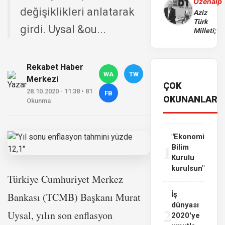
Özenalp
değişiklikleri anlatarak
Aziz
Türk
girdi. Uysal &ou...
Milleti;
Rekabet Haber
WA
TW
Merkezi
ÇOK
28.10.2020 - 11:38 • 81
FB
OKUNANLAR
Okunma
"Ekonomi
1
Bilim
Kurulu
kurulsun"
Türkiye Cumhuriyet Merkez
İş
Bankası (TCMB) Başkanı Murat
dünyası
2
Uysal, yılın son enflasyon
2020'ye