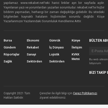
yapılamaz. www.rekabet.net’teki harici linkler ayrı bir sayfada açılır.
Yayınlanan yazı ve yorumlardan yazarları sorumludur. rekabet.net’te hiçbir
bildirim yapmadan, herhangi bir zaman değişikliğe gidebilir. Bu sitedeki
bilgilerden kaynaklı hataların hiçbirinden sorumlu değildir. Köşe
Yazarlarımızın Yazılarındaki Sorumluluk Kendilerine Aittir.
Bursa
Ekonomi
Gümrük
Künye
BÜLTEN AB
Gündem
Rekabet
İş Dünyası
İletişim
Röportajlar
Sanayi
Lojistik
KVKK
Metni
Bu web sitesi
Sağlık
Sektörden
Sektörden
İstiyorum
BİZİ TAKİP 
Copyright 2021 Tüm
Çerezler ile ilgili bilgi için
Çerez Politikamızı
Hakları Saklıdır.
ziyaret edebilirsiniz.