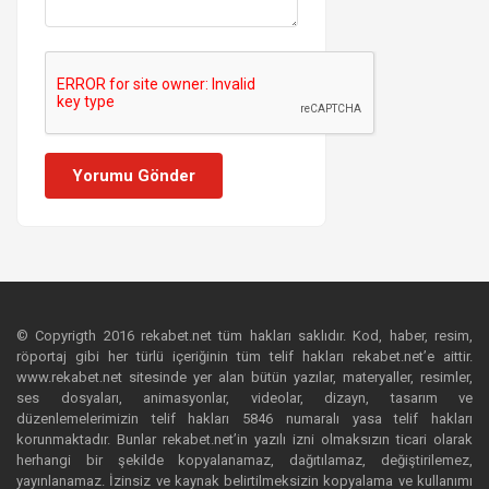
Yorumu Gönder
© Copyrigth 2016 rekabet.net tüm hakları saklıdır. Kod, haber, resim,
röportaj gibi her türlü içeriğinin tüm telif hakları rekabet.net’e aittir.
www.rekabet.net sitesinde yer alan bütün yazılar, materyaller, resimler,
ses dosyaları, animasyonlar, videolar, dizayn, tasarım ve
düzenlemelerimizin telif hakları 5846 numaralı yasa telif hakları
korunmaktadır. Bunlar rekabet.net’in yazılı izni olmaksızın ticari olarak
herhangi bir şekilde kopyalanamaz, dağıtılamaz, değiştirilemez,
yayınlanamaz. İzinsiz ve kaynak belirtilmeksizin kopyalama ve kullanımı