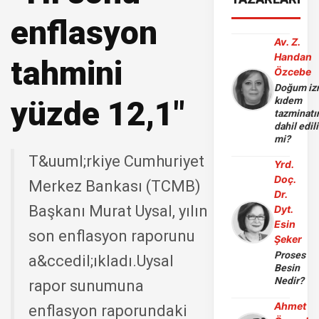
enflasyon
Av. Z.
Handan
tahmini
Özcebe
Doğum iz
yüzde 12,1"
kıdem
tazminatı
dahil edili
mi?
T&uuml;rkiye Cumhuriyet
Yrd.
Doç.
Merkez Bankası (TCMB)
Dr.
Başkanı Murat Uysal, yılın
Dyt.
Esin
son enflasyon raporunu
Şeker
Proses
a&ccedil;ıkladı.Uysal
Besin
Nedir?
rapor sunumuna
Ahmet
enflasyon raporundaki