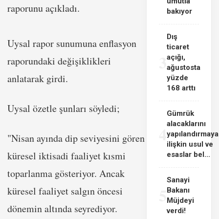
umutla
raporunu açıkladı.
bakıyor
Dış
Uysal rapor sunumuna enflasyon
ticaret
3
açığı,
raporundaki değişiklikleri
ağustosta
anlatarak girdi.
yüzde
168 arttı
Uysal özetle şunları söyledi;
Gümrük
alacaklarını
4
yapılandırmaya
"Nisan ayında dip seviyesini gören
ilişkin usul ve
küresel iktisadi faaliyet kısmi
esaslar bel...
toparlanma gösteriyor. Ancak
Sanayi
5
küresel faaliyet salgın öncesi
Bakanı
Müjdeyi
dönemin altında seyrediyor.
verdi!