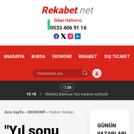
Rekabet
.net
İhbar Hattımız
0533 406 91 16
ANASAYFA
BURSA
EKONOMİ
REKABET
DIŞ TİCARET
24
10:18
/
Merkez Bankası faiz kararını açıkladı
Ana Sayfa
»
EKONOMİ
»
Haber Detayı
GÜNÜN
"Yıl sonu
YAZARLARI