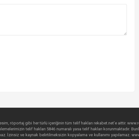
im, röportaj gibi her türlü içeriğinin tüm telif hakları rekabet.net’e aittir. www.r
emelerimizin telif hakları 5846 numaralı yasa telif hakları korunmaktadır. Bunlar
. İzinsiz ve kaynak belirtilmeksizin kopyalama ve kullanımı yapılamaz. www.rek