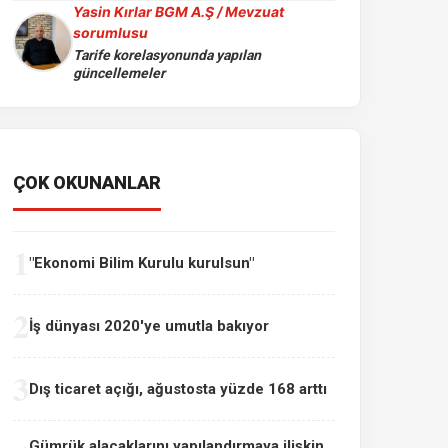
Yasin Kırlar BGM A.Ş / Mevzuat
sorumlusu
Tarife korelasyonunda yapılan
güncellemeler
ÇOK OKUNANLAR
1
"Ekonomi Bilim Kurulu kurulsun"
2
İş dünyası 2020'ye umutla bakıyor
3
Dış ticaret açığı, ağustosta yüzde 168 arttı
Gümrük alacaklarını yapılandırmaya ilişkin