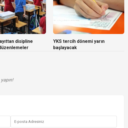
yıttan disipline
YKS tercih dönemi yarın
 düzenlemeler
başlayacak
 yapın!