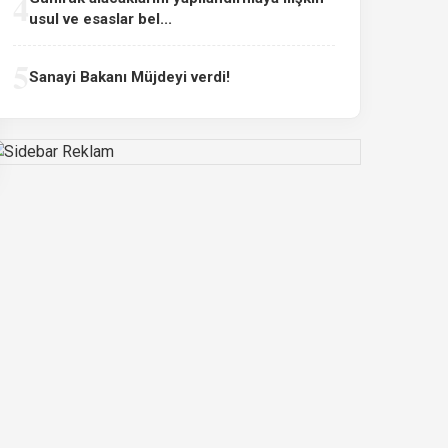
4
usul ve esaslar bel...
5
Sanayi Bakanı Müjdeyi verdi!