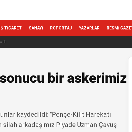
IŞ TİCARET
SANAYİ
RÖPORTAJ
YAZARLAR
RESMİ GAZE
ladı
 sonucu bir askerimiz
unlar kaydedildi: "Pençe-Kilit Harekatı
 silah arkadaşımız Piyade Uzman Çavuş