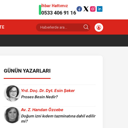
İhbar Hattımız
0533 406 91 16
TE
GÜNÜN YAZARLARI
Yrd. Doç. Dr. Dyt. Esin Şeker
Proses Besin Nedir?
Av. Z. Handan Özcebe
Doğum izni kıdem tazminatına dahil edilir
mi?