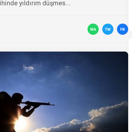
hinde yıldırım düşmes...
WA
TW
FB