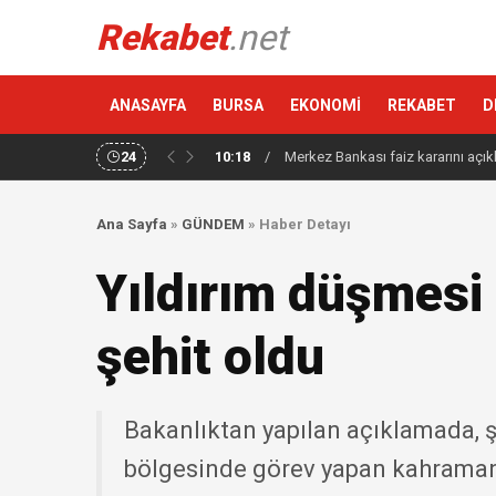
Rekabet
.net
ANASAYFA
BURSA
EKONOMİ
REKABET
D
24
10:18
/
Merkez Bankası faiz kararını açık
Ana Sayfa
»
GÜNDEM
»
Haber Detayı
Yıldırım düşmesi
şehit oldu
Bakanlıktan yapılan açıklamada, ş
bölgesinde görev yapan kahraman