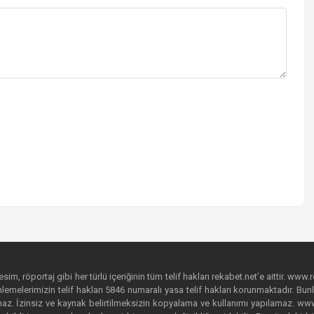
im, röportaj gibi her türlü içeriğinin tüm telif hakları rekabet.net’e aittir. www.r
emelerimizin telif hakları 5846 numaralı yasa telif hakları korunmaktadır. Bunlar
. İzinsiz ve kaynak belirtilmeksizin kopyalama ve kullanımı yapılamaz. www.rek