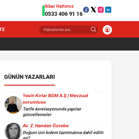
İhbar Hattımız
0533 406 91 16
TE
GÜNÜN YAZARLARI
Yasin Kırlar BGM A.Ş / Mevzuat
sorumlusu
Tarife korelasyonunda yapılan
güncellemeler
Av. Z. Handan Özcebe
Doğum izni kıdem tazminatına dahil edilir
mi?