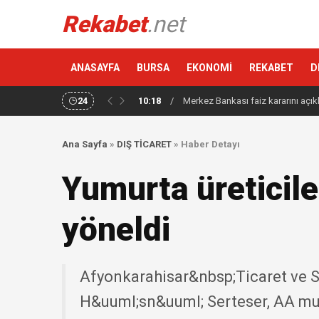
Rekabet
.net
ANASAYFA
BURSA
EKONOMİ
REKABET
D
24
10:18
/
Merkez Bankası faiz kararını açık
Ana Sayfa
»
DIŞ TİCARET
»
Haber Detayı
Yumurta üreticile
yöneldi
Afyonkarahisar&nbsp;Ticaret ve 
H&uuml;sn&uuml; Serteser, AA muh