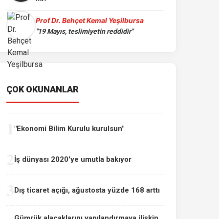
Prof Dr. Behçet Kemal Yeşilbursa
"19 Mayıs, teslimiyetin reddidir"
ÇOK OKUNANLAR
1
"Ekonomi Bilim Kurulu kurulsun"
2
İş dünyası 2020'ye umutla bakıyor
3
Dış ticaret açığı, ağustosta yüzde 168 arttı
Gümrük alacaklarını yapılandırmaya ilişkin