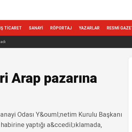
IŞ TİCARET
SANAYİ
RÖPORTAJ
YAZARLAR
RESMİ GAZE
ladı
ri Arap pazarına
Sanayi Odası Y&ouml;netim Kurulu Başkanı
abirine yaptığı a&ccedil;ıklamada,