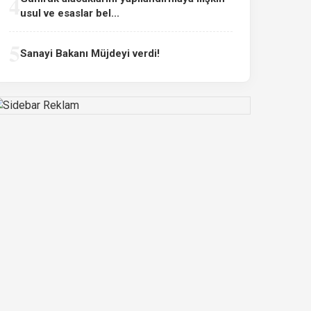
4
usul ve esaslar bel...
5
Sanayi Bakanı Müjdeyi verdi!